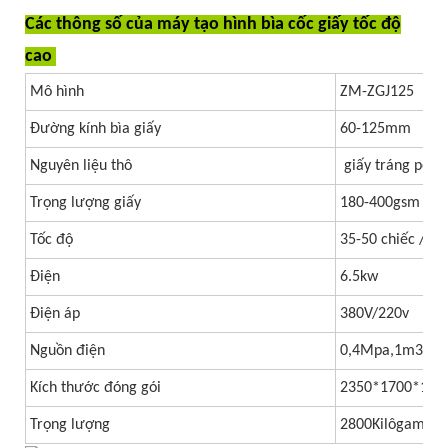
Các thông số của máy tạo hình bìa cốc giấy tốc độ
cao
Mô hình
ZM-ZGJ125
Đường kính bìa giấy
60-125mm
Nguyên liệu thô
giấy tráng pe
Trọng lượng giấy
180-400gsm
Tốc độ
35-50 chiếc / ph
Điện
6.5kw
Điện áp
380V/220v
Nguồn điện
0,4Mpa,1m3/ph
Kích thước đóng gói
2350*1700*18
Trọng lượng
2800Kilôgam