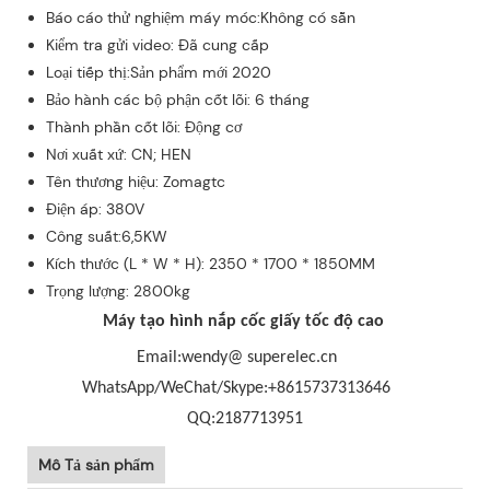
Báo cáo thử nghiệm máy móc:Không có sẵn
Kiểm tra gửi video: Đã cung cấp
Loại tiếp thị:Sản phẩm mới 2020
Bảo hành các bộ phận cốt lõi: 6 tháng
Thành phần cốt lõi: Động cơ
Nơi xuất xứ: CN; HEN
Tên thương hiệu: Zomagtc
Điện áp: 380V
Công suất:6,5KW
Kích thước (L * W * H): 2350 * 1700 * 1850MM
Trọng lượng: 2800kg
Máy tạo hình nắp cốc giấy tốc độ cao
Email:wendy@ superelec.cn
WhatsApp/WeChat/Skype:+8615737313646
QQ:2187713951
Mô Tả sản phẩm