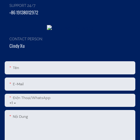
SUPPORT 24/7
+86 19138012972
CONTACT PERSON:
Cindy Xu
Tên
E-Mail
Điện Thoại/WhatsApp
+1
Nội Dung