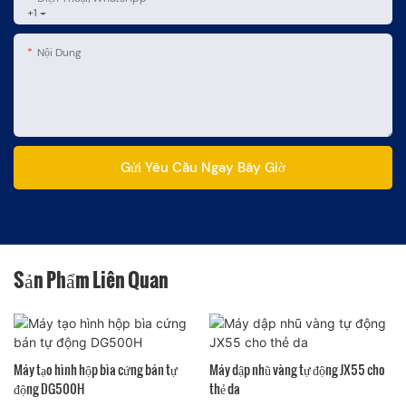
+1
Nội Dung
Gửi Yêu Cầu Ngay Bây Giờ
Sản Phẩm Liên Quan
Máy tạo hình hộp bìa cứng bán tự
Máy dập nhũ vàng tự động JX55 cho
động DG500H
thẻ da