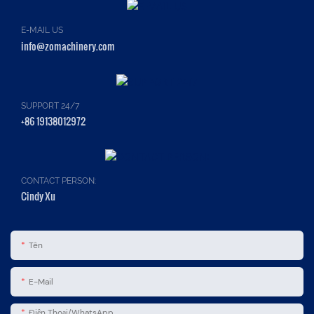
E-MAIL US
info@zomachinery.com
SUPPORT 24/7
+86 19138012972
CONTACT PERSON:
Cindy Xu
Tên
E-Mail
Điện Thoại/WhatsApp