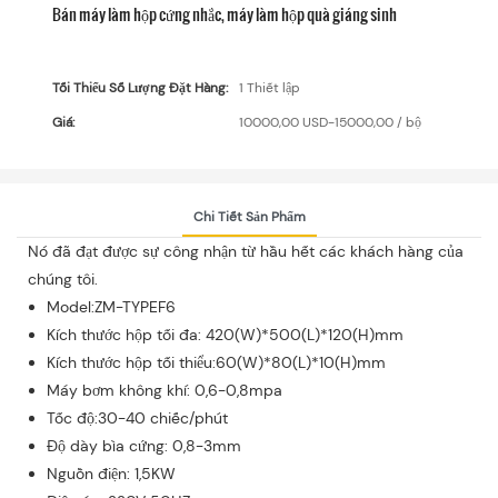
Bán máy làm hộp cứng nhắc, máy làm hộp quà giáng sinh
Tối Thiểu Số Lượng Đặt Hàng:
1 Thiết lập
Giá:
10000,00 USD-15000,00 / bộ
Chi Tiết Sản Phẩm
Nó đã đạt được sự công nhận từ hầu hết các khách hàng của
chúng tôi.
Model:ZM-TYPEF6
Kích thước hộp tối đa: 420(W)*500(L)*120(H)mm
Kích thước hộp tối thiểu:60(W)*80(L)*10(H)mm
Máy bơm không khí: 0,6-0,8mpa
Tốc độ:30-40 chiếc/phút
Độ dày bìa cứng: 0,8-3mm
Nguồn điện: 1,5KW