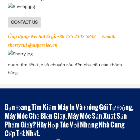
CONTACT US
Ứng dụng/Wechat là gì:+86 135 2307 5832 Email:
sherrycui @superelec.cn
quan tâm liên tục và chuyên sâu đến nhu cầu của khách
hàng.
Bạn Đang Tìm Kiếm Máy In Và Đóng Gói Tự Động,
Máy Móc Chế Biến Giấy, Máy Móc Sản Xuất Sản
Phẩm Giấy? Hãy Hợp Tác Với Những Nhà Cung
Cấp Tốt Nhất.