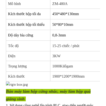
Mô hình
ZM-480A
Kích thước hộp tối đa
450*480*130mm
Kích thước hộp tối thiểu
50*80*10mm
Độ dày bìa cứng
0,8-3mm
Tốc độ
15-25 chiếc / phút
Điện
3KW
Trọng lượng
1000Kilôgam
Kích thước
1900*1200*1900mm
Bán máy làm hộp cứng nhắc, máy làm hộp quà
giáng sinh
1. Sử dụng công nghệ lập trình PLC, giao diện người-máy