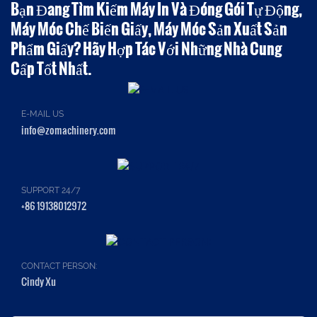
Bạn Đang Tìm Kiếm Máy In Và Đóng Gói Tự Động,
Máy Móc Chế Biến Giấy, Máy Móc Sản Xuất Sản
Phẩm Giấy? Hãy Hợp Tác Với Những Nhà Cung
Cấp Tốt Nhất.
E-MAIL US
info@zomachinery.com
SUPPORT 24/7
+86 19138012972
CONTACT PERSON:
Cindy Xu