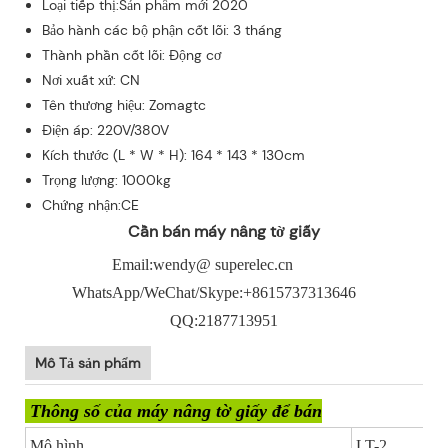
Loại tiếp thị:Sản phẩm mới 2020
Bảo hành các bộ phận cốt lõi: 3 tháng
Thành phần cốt lõi: Động cơ
Nơi xuất xứ: CN
Tên thương hiệu: Zomagtc
Điện áp: 220V/380V
Kích thước (L * W * H): 164 * 143 * 130cm
Trọng lượng: 1000kg
Chứng nhận:CE
Cần bán máy nâng tờ giấy
Email:wendy@ superelec.cn
WhatsApp/WeChat/Skype:+8615737313646
QQ:2187713951
Mô Tả sản phẩm
Thông số của máy nâng tờ giấy để bán
Mô hình
LT-2