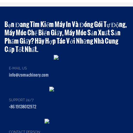
Bạn Đang Tìm Kiếm Máy In Và Đóng Gói Tự Động,
Máy Móc Chế Biến Giấy, Máy Móc Sản Xuất Sản
Phẩm Giấy? Hãy Hợp Tác Với Những Nhà Cung
Cấp Tốt Nhất.
E-MAIL US
info@zomachinery.com
SUPPORT 24/7
+86 19138012972
CONTACT PERSON: