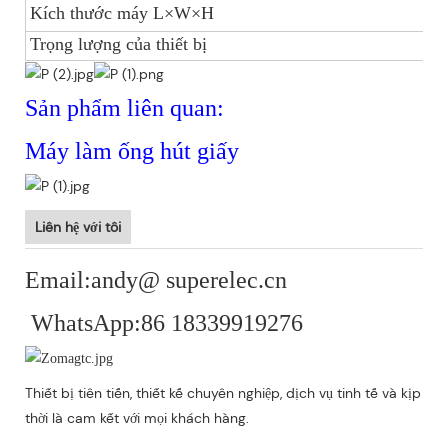
Kích thước máy L×W×H
1.
Trọng lượng của thiết bị
10
Sản phẩm liên quan:
Máy làm ống hút giấy
Liên hệ với tôi
Email:andy@ superelec.cn
WhatsApp:86 18339919276
Thiết bị tiên tiến, thiết kế chuyên nghiệp, dịch vụ tinh tế và kịp
thời là cam kết với mọi khách hàng.