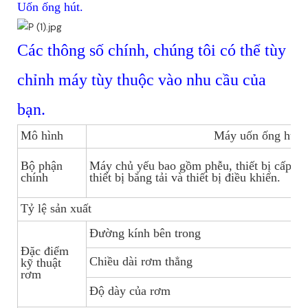
Uốn ống hút.
Các thông số chính, chúng tôi có thể tùy
chỉnh máy tùy thuộc vào nhu cầu của
bạn.
Mô hình
Máy uốn ống hút 
Bộ phận
Máy chủ yếu bao gồm phễu, thiết bị cấp liệu
chính
thiết bị băng tải và thiết bị điều khiển.
Tỷ lệ sản xuất
20
Đường kính bên trong
5.
Đặc điểm
Chiều dài rơm thẳng
2
kỹ thuật
rơm
Độ dày của rơm
0.