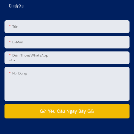
Cindy Xu
Tên
E-Mail
Điện Thoại/WhatsApp
+1
Nội Dung
Gửi Yêu Cầu Ngay Bây Giờ