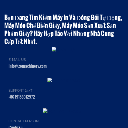
Bạn Đang Tìm Kiếm Máy In Và Đóng Gói Tự Động,
Máy Móc Chế Biến Giấy, Máy Móc Sản Xuất Sản
Phẩm Giấy? Hãy Hợp Tác Với Những Nhà Cung
Cấp Tốt Nhất.
E-MAIL US
info@zomachinery.com
SUPPORT 24/7
+86 19138012972
CONTACT PERSON:
Cindy Xu