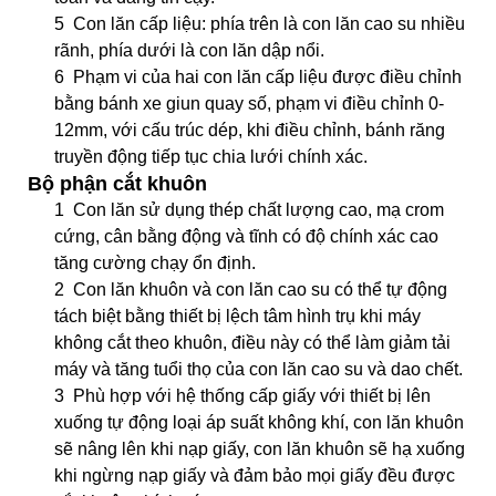
5
Con lăn cấp liệu: phía trên là con lăn cao su nhiều
rãnh, phía dưới là con lăn dập nổi.
6
Phạm vi của hai con lăn cấp liệu được điều chỉnh
bằng bánh xe giun quay số, phạm vi điều chỉnh 0-
12mm, với cấu trúc dép, khi điều chỉnh, bánh răng
truyền động tiếp tục chia lưới chính xác.
Bộ phận cắt khuôn
1
Con lăn sử dụng thép chất lượng cao, mạ crom
cứng, cân bằng động và tĩnh có độ chính xác cao
tăng cường chạy ổn định.
2
Con lăn khuôn và con lăn cao su có thể tự động
tách biệt bằng thiết bị lệch tâm hình trụ khi máy
không cắt theo khuôn, điều này có thể làm giảm tải
máy và tăng tuổi thọ của con lăn cao su và dao chết.
3
Phù hợp với hệ thống cấp giấy với thiết bị lên
xuống tự động loại áp suất không khí, con lăn khuôn
sẽ nâng lên khi nạp giấy, con lăn khuôn sẽ hạ xuống
khi ngừng nạp giấy và đảm bảo mọi giấy đều được