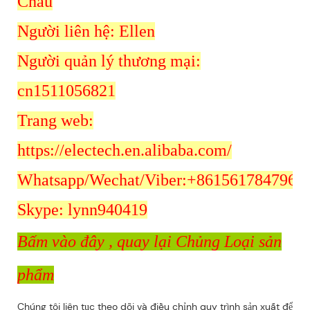
Châu
Người liên hệ: Ellen
Người quản lý thương mại:
cn1511056821
Trang web:
https://electech.en.alibaba.com/
Whatsapp/Wechat/Viber:+8615617847962
Skype: lynn940419
Bấm vào đây
, quay lại Chủng Loại sản
phẩm
Chúng tôi liên tục theo dõi và điều chỉnh quy trình sản xuất để