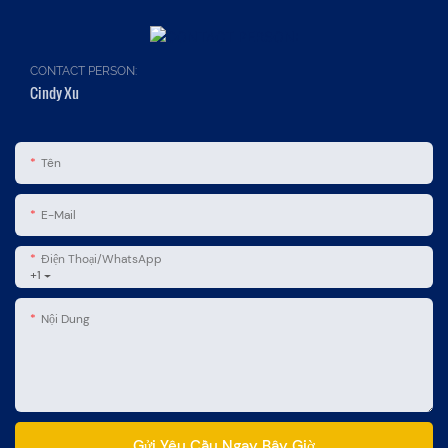
CONTACT PERSON:
Cindy Xu
Tên
E-Mail
Điện Thoại/WhatsApp
+1
Nội Dung
Gửi Yêu Cầu Ngay Bây Giờ