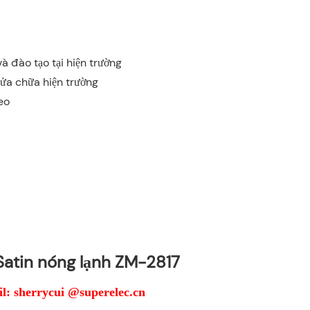
à đào tạo tại hiện trường
sửa chữa hiện trường
eo
Satin nóng lạnh ZM-2817
: sherrycui @superelec.cn