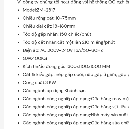
Vì công ty chúng tôi hoạt động với hệ thống QC nghiê
Model:ZM-2817
Chiều rộng cắt: 10-75mm
Chiều dài cắt: 18-180mm
Tốc độ gấp nhãn: 150 chiếc/phút
Tốc độ cắt nhãn:cắt một lần 210 miếng/phút
Điện áp: AC:200V-240V 15A/50-60HZ
G.W:400KG
Kích thước đóng gói: 1300x1100x1500 MM
Cắt & kiểu gấp: nếp gấp cuối; nếp gấp ở giữa; gấp 
Công suất:3 KW
Các ngành áp dụng:Khách sạn
Các ngành công nghiệp áp dụng:Cửa hàng may mặ
Các ngành công nghiệp áp dụng:Cửa hàng vật liệu
Các ngành công nghiệp áp dụng:Nhà máy sản xuất
Các ngành công nghiệp áp dụng:Cửa hàng sửa ch