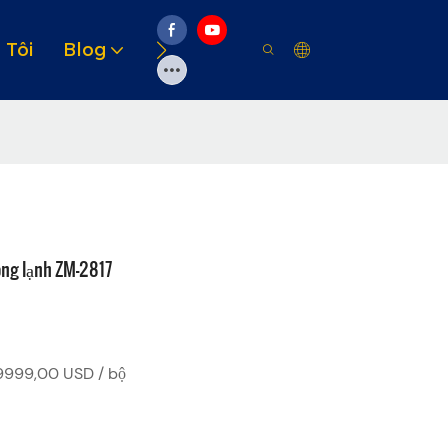
 Tôi
Blog
Video
Giải Pháp
Tài Ngu
óng lạnh ZM-2817
999,00 USD / bộ