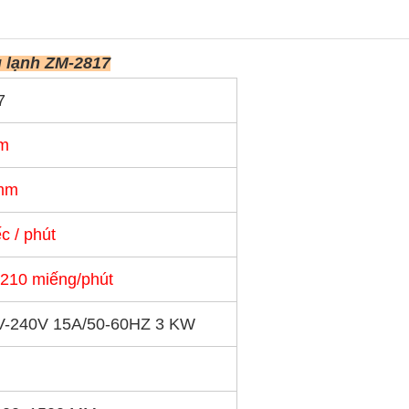
g lạnh ZM-2817
7
m
mm
c / phút
 210 miếng/phút
V-240V 15A/50-60HZ 3 KW