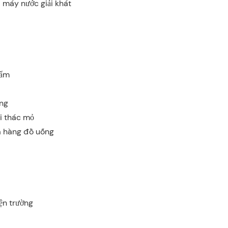
máy nước giải khát
hẩm
ựng
i thác mỏ
a hàng đồ uống
iện trường