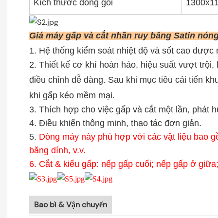
Kích thước đóng gói
1300x1
Giá máy gấp và cắt nhãn ruy băng Satin nón
1. Hệ thống kiểm soát nhiệt độ và sốt cao đượ
2. Thiết kế cơ khí hoàn hảo, hiệu suất vượt trội
điều chỉnh dễ dàng.
Sau khi mục tiêu cải tiến k
khi gấp kéo mềm mại.
3. Thích hợp cho việc gấp và cắt một lần, phát h
4. Điều khiển thông minh, thao tác đơn giản.
5.
Dòng máy này phù hợp với các vật liệu bao g
băng dính, v.v.
6. Cắt & kiểu gấp: nếp gấp cuối; nếp gấp ở giữ
Bao bì & Vận chuyển