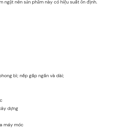
m ngặt nên sản phẩm này có hiệu suất ổn định.
phong bì; nếp gấp ngắn và dài;
c
 xây dựng
ữa máy móc