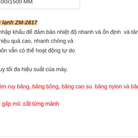
100x1500 MM
g lạnh ZM-2817
c nhập khẩu để đảm bảo nhiệt độ nhanh và ổn định
và tăn
, hiệu quả cao, nhanh chóng và
huôn vẫn có thể hoạt động tự do
uy tối đa hiệu suất của máy.
ồm ruy băng, băng bông, băng cao su.
băng nylon và băn
a; gấp mũ
;cắt từng mảnh