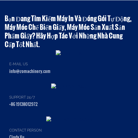
Bạn Đang Tìm Kiếm Máy In Và Đóng Gói Tự Động,
Máy Móc Chế Biến Giấy, Máy Móc Sản Xuất Sản
Phẩm Giấy? Hãy Hợp Tác Với Những Nhà Cung
Cấp Tốt Nhất.
E-MAIL US
info@zomachinery.com
SUPPORT 24/7
+86 19138012972
CONTACT PERSON:
Cindy Xu