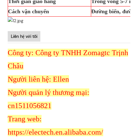
Thời gian giao hàng
Trong vòng 5-7 ngà
Cách vận chuyển
Đường biển, đường 
Liên hệ với tôi
Công ty: Công ty TNHH Zomagtc Trịnh
Châu
Người liên hệ: Ellen
Người quản lý thương mại:
cn1511056821
Trang web:
https://electech.en.alibaba.com/