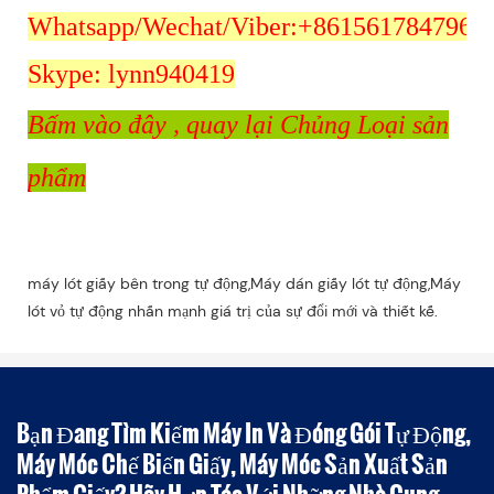
Whatsapp/Wechat/Viber:+8615617847962
Skype: lynn940419
Bấm vào đây
, quay lại Chủng Loại sản
phẩm
máy lót giấy bên trong tự động,Máy dán giấy lót tự động,Máy
lót vỏ tự động nhấn mạnh giá trị của sự đổi mới và thiết kế.
Bạn Đang Tìm Kiếm Máy In Và Đóng Gói Tự Động,
Máy Móc Chế Biến Giấy, Máy Móc Sản Xuất Sản
Phẩm Giấy? Hãy Hợp Tác Với Những Nhà Cung