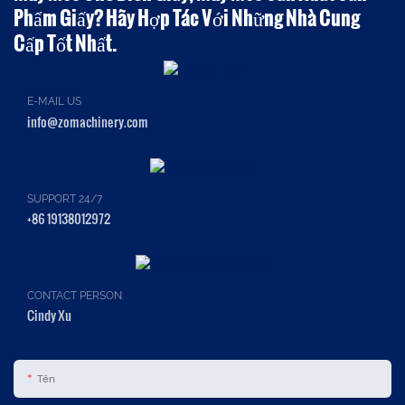
Phẩm Giấy? Hãy Hợp Tác Với Những Nhà Cung
Cấp Tốt Nhất.
E-MAIL US
info@zomachinery.com
SUPPORT 24/7
+86 19138012972
CONTACT PERSON:
Cindy Xu
Tên