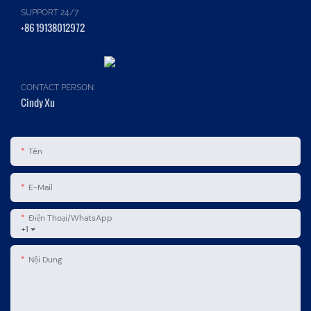
SUPPORT 24/7
+86 19138012972
CONTACT PERSON:
Cindy Xu
Tên
E-Mail
Điện Thoại/WhatsApp
+1
Nội Dung