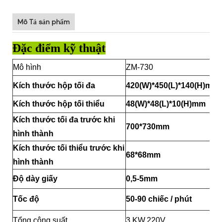
Mô Tả sản phẩm
Đặc điểm kỹ thuật
Mô hình
ZM-730
Kích thước hộp tối đa
420(W)*450(L)*140(H)mm
Kích thước hộp tối thiểu
48(W)*48(L)*10(H)mm
Kích thước tối đa trước khi
700*730mm
hình thành
Kích thước tối thiểu trước khi
68*68mm
hình thành
Độ dày giấy
0,5-5mm
Tốc độ
50-90 chiếc / phút
Tổng công suất
3 KW,220V