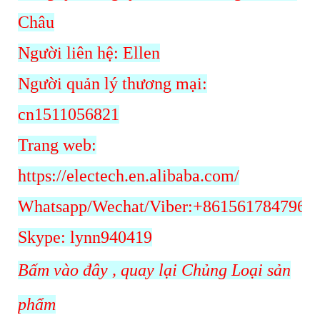
Châu
Người liên hệ: Ellen
Người quản lý thương mại:
cn1511056821
Trang web:
https://electech.en.alibaba.com/
Whatsapp/Wechat/Viber:+8615617847962
Skype: lynn940419
Bấm vào đây
, quay lại Chủng Loại sản
phẩm