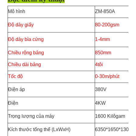
Mô hình
ZM-850A
Độ dày giấy
80-200gsm
Độ dày bìa cứng
1-4mm
Chiều rộng bảng
850mm
Chiều dài bảng
4tôi
Tốc độ
0-30m/phút
Điện áp
380V
Điện
4KW
Trọng lượng của máy
1600 Kilôgam
Kích thước tổng thể (LxWxH)
6350*1650*1300