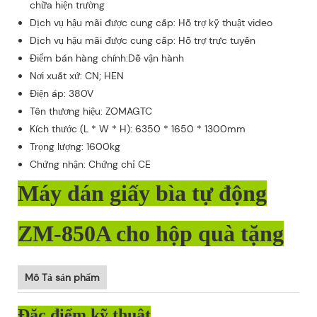
chữa hiện trường
Dịch vụ hậu mãi được cung cấp: Hỗ trợ kỹ thuật video
Dịch vụ hậu mãi được cung cấp: Hỗ trợ trực tuyến
Điểm bán hàng chính:Dễ vận hành
Nơi xuất xứ: CN; HEN
Điện áp: 380V
Tên thương hiệu: ZOMAGTC
Kích thước (L * W * H): 6350 * 1650 * 1300mm
Trọng lượng: 1600kg
Chứng nhận: Chứng chỉ CE
Máy dán giấy bìa tự động
ZM-850A cho hộp quà tặng
Mô Tả sản phẩm
Đặc điểm kỹ thuật