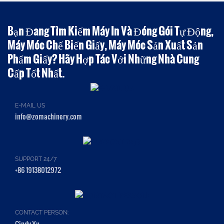
Bạn Đang Tìm Kiếm Máy In Và Đóng Gói Tự Động,
Máy Móc Chế Biến Giấy, Máy Móc Sản Xuất Sản
Phẩm Giấy? Hãy Hợp Tác Với Những Nhà Cung
Cấp Tốt Nhất.
E-MAIL US
info@zomachinery.com
SUPPORT 24/7
+86 19138012972
CONTACT PERSON:
Cindy Xu