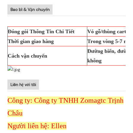
Bao bì & Vận chuyển
Đóng gói Thông Tin Chi Tiết
Vỏ gỗ/thùng carton
Thời gian giao hàng
Trong vòng 5-7 ngà
Đường biển, đường 
Cách vận chuyển
không
Liên hệ với tôi
Công ty: Công ty TNHH Zomagtc Trịnh
Châu
Người liên hệ: Ellen