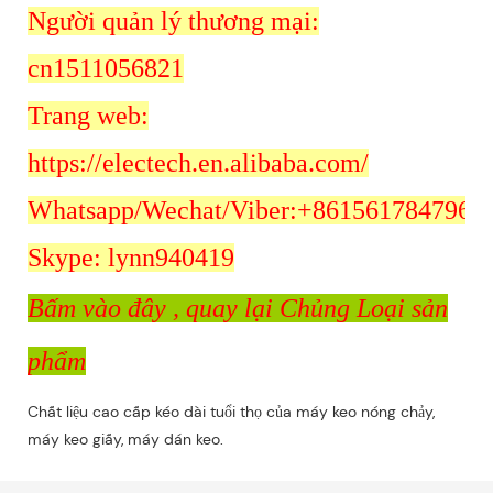
Người quản lý thương mại:
cn1511056821
Trang web:
https://electech.en.alibaba.com/
Whatsapp/Wechat/Viber:+8615617847962
Skype: lynn940419
Bấm vào đây
, quay lại Chủng Loại sản
phẩm
Chất liệu cao cấp kéo dài tuổi thọ của máy keo nóng chảy,
máy keo giấy, máy dán keo.