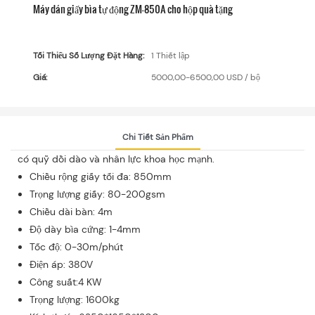
Máy dán giấy bìa tự động ZM-850A cho hộp quà tặng
Tối Thiểu Số Lượng Đặt Hàng:
1 Thiết lập
Giá:
5000,00-6500,00 USD / bộ
Chi Tiết Sản Phẩm
có quỹ dồi dào và nhân lực khoa học mạnh.
Chiều rộng giấy tối đa: 850mm
Trọng lượng giấy: 80-200gsm
Chiều dài bàn: 4m
Độ dày bìa cứng: 1-4mm
Tốc độ: 0-30m/phút
Điện áp: 380V
Công suất:4 KW
Trọng lượng: 1600kg