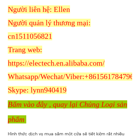
Người liên hệ: Ellen
Người quản lý thương mại:
cn1511056821
Trang web:
https://electech.en.alibaba.com/
Whatsapp/Wechat/Viber:+8615617847962
Skype: lynn940419
Bấm vào đây
, quay lại Chủng Loại sản
phẩm
Hình thức dịch vụ mua sắm một cửa sẽ tiết kiệm rất nhiều