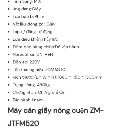
Tình trạng: Mới
ứng dụng:Giấy
Loại bao bì:Phim
Vật liệu đóng gói: Giấy
Lớp tự động:Tự động
Loại điều khiển:Thủy lực
Điểm bán hàng chính:Dễ vận hành
Nơi xuất xứ: CN; HEN
Điện áp: 220V
Tên thương hiệu: ZOMAGTC
Kích thước (L * W * H): 1680 * 1150 * 1300mm
Trọng lượng: 450kg
Chứng nhận: Chứng chỉ CE
Bảo hành 1 năm
Máy cán giấy nóng cuộn ZM-
JTFM520