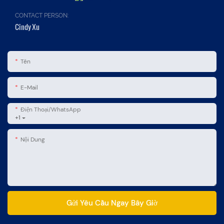
CONTACT PERSON:
Cindy Xu
Tên
E-Mail
Điện Thoại/WhatsApp
+1
Nội Dung
Gửi Yêu Cầu Ngay Bây Giờ