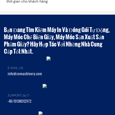
thời gian cho khách hàng.
Bạn Đang Tìm Kiếm Máy In Và Đóng Gói Tự Động,
Máy Móc Chế Biến Giấy, Máy Móc Sản Xuất Sản
Phẩm Giấy? Hãy Hợp Tác Với Những Nhà Cung
Cấp Tốt Nhất.
E-MAIL US
info@zomachinery.com
SUPPORT 24/7
+86 19138012972