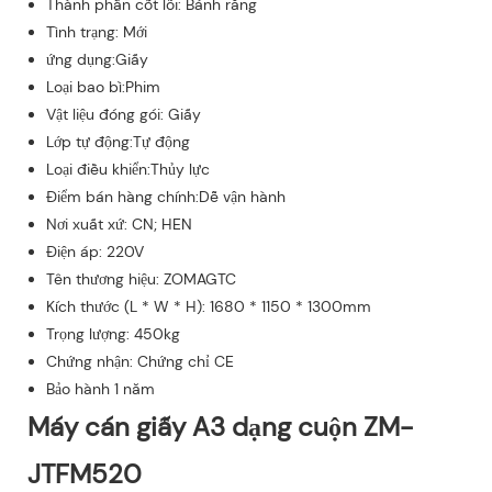
Thành phần cốt lõi: Bánh răng
Tình trạng: Mới
ứng dụng:Giấy
Loại bao bì:Phim
Vật liệu đóng gói: Giấy
Lớp tự động:Tự động
Loại điều khiển:Thủy lực
Điểm bán hàng chính:Dễ vận hành
Nơi xuất xứ: CN; HEN
Điện áp: 220V
Tên thương hiệu: ZOMAGTC
Kích thước (L * W * H): 1680 * 1150 * 1300mm
Trọng lượng: 450kg
Chứng nhận: Chứng chỉ CE
Bảo hành 1 năm
Máy cán giấy A3 dạng cuộn ZM-
JTFM520