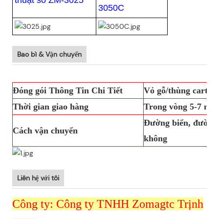
thuật số ZM-3025
3050C
Bao bì & Vận chuyển
Đóng gói Thông Tin Chi Tiết
Vỏ gỗ/thùng carton
Thời gian giao hàng
Trong vòng 5-7 ngà
Đường biển, đường 
Cách vận chuyển
không
Liên hệ với tôi
Công ty: Công ty TNHH Zomagtc Trịnh