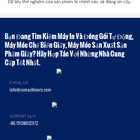
Dữ liệu thử nghiệm của sản phẩm là chính xác và đáng tin cậy.
Bạn Đang Tìm Kiếm Máy In Và Đóng Gói Tự Động,
Máy Móc Chế Biến Giấy, Máy Móc Sản Xuất Sản
Phẩm Giấy? Hãy Hợp Tác Với Những Nhà Cung
Cấp Tốt Nhất.
E-MAIL US
info@zomachinery.com
SUPPORT 24/7
+86 19138012972