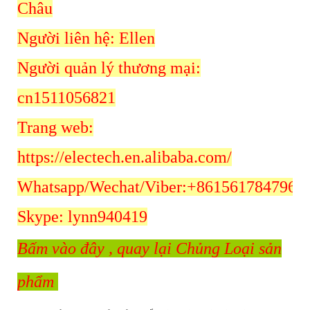
Châu
Người liên hệ: Ellen
Người quản lý thương mại:
cn1511056821
Trang web:
https://electech.en.alibaba.com/
Whatsapp/Wechat/Viber:+8615617847962
Skype: lynn940419
Bấm vào đây
, quay lại Chủng Loại sản
phẩm