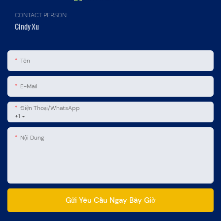
CONTACT PERSON:
Cindy Xu
Tên
E-Mail
Điện Thoại/WhatsApp
+1
Nội Dung
Gửi Yêu Cầu Ngay Bây Giờ