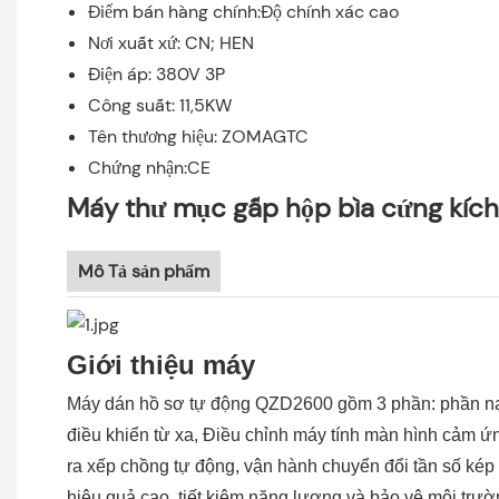
Điểm bán hàng chính:Độ chính xác cao
Nơi xuất xứ: CN; HEN
Điện áp: 380V 3P
Công suất: 11,5KW
Tên thương hiệu: ZOMAGTC
Chứng nhận:CE
Máy thư mục gấp hộp bìa cứng kích
Mô Tả sản phẩm
Giới thiệu máy
Máy dán hồ sơ tự động QZD2600 gồm 3 phần: phần nạp g
điều khiển từ xa, Điều chỉnh máy tính màn hình cảm ứ
ra xếp chồng tự động, vận hành chuyển đổi tần số kép đ
hiệu quả cao, tiết kiệm năng lượng và bảo vệ môi trườn