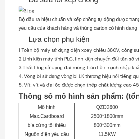
Bộ đầu ra hiệu chuẩn và xếp chồng tự động được trang
yêu cầu của khách hàng và thùng carton có hình dạn
Lựa chọn phụ kiện
1 Toàn bộ máy sử dụng điện xoay chiều 380V, công suấ
2 Linh kiện máy tính PLC, linh kiện chuyển đổi tần số v
3 Thắt lưng sử dụng đai mông tròn liền mạch nhập khẩ
4. Vòng bi sử dụng vòng bi LK thương hiệu nổi tiếng qu
5. Vít, vít và đai ốc được chọn thép chất lượng cao 45 
Thông số mô hình sản phẩm: (tổn
Mô hình
QZD2600
Max.Cardboard
2500*1800mm
bìa cứng tối thiểu
800*300mm
Nguồn điện yêu cầu
11.5KW