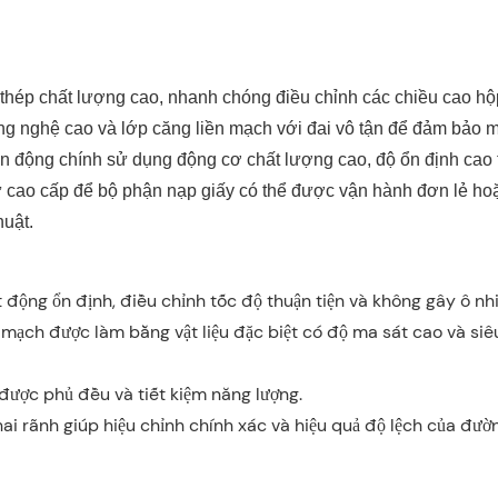
 thép chất lượng cao, nhanh chóng điều chỉnh các chiều cao hộ
ông nghệ cao và lớp căng liền mạch với đai vô tận để đảm bảo m
n động chính sử dụng động cơ chất lượng cao, độ ổn định cao 
 cao cấp để bộ phận nạp giấy có thể được vận hành đơn lẻ hoặc 
huật.
 động ổn định, điều chỉnh tốc độ thuận tiện và không gây ô nh
n mạch được làm bằng vật liệu đặc biệt có độ ma sát cao và s
 được phủ đều và tiết kiệm năng lượng.
 hai rãnh giúp hiệu chỉnh chính xác và hiệu quả độ lệch của đư