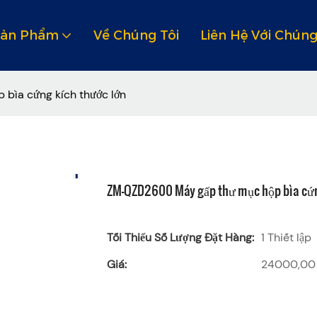
Sản Phẩm
Về Chúng Tôi
Liên Hệ Với Chúng
ìa cứng kích thước lớn
ZM-QZD2600 Máy gấp thư mục hộp bìa cứn
Tối Thiểu Số Lượng Đặt Hàng:
1 Thiết lập
Giá:
24000,00 