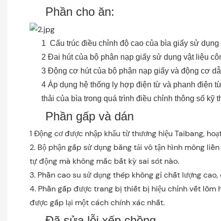
Phần cho ăn:
1 Cấu trúc điều chỉnh độ cao của bìa giấy sử dụng
2 Đai hút của bộ phận nạp giấy sử dụng vật liệu c
3 Động cơ hút của bộ phận nạp giấy và động cơ dẫ
4 Áp dụng hệ thống ly hợp điện từ và phanh điện từ
thải của bìa trong quá trình điều chỉnh thông số kỹ t
Phần gấp và dán
1 Động cơ được nhập khẩu từ thương hiệu Taibang, hoạt
2. Bộ phận gấp sử dụng băng tải vô tận hình mông liề
tự động mà không mắc bất kỳ sai sót nào.
3. Phần cao su sử dụng thép không gỉ chất lượng cao,
4. Phần gấp được trang bị thiết bị hiệu chỉnh vết lõm
được gấp lại một cách chính xác nhất.
Đã sửa lỗi xếp chồng