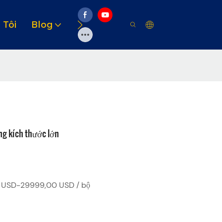
 Tôi
Blog
Video
Giải Pháp
Tài Ngu
g kích thước lớn
USD-29999,00 USD / bộ