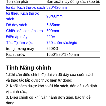
Tên sản phẩm
Sản xuất máy đóng sách keo bìa c
tối đa. Kích thước sách
320*420mm
tối thiểu Kích thước
90*60mm
sách
Độ dày sách
5-65mm
Chiều dài con lăn keo
500mm
Điện áp máy
220V
Tốc độ làm việc
750 cuốn sách/giờ
trọng lượng máy
250KG
Kích thước
1650*820*1740mm
Tính Năng chính
1.Chỉ cần điều chỉnh độ dài và độ dày của cuốn sách,
và thao tác lắp được thực hiện tự động;
2. Khối sách được khớp với bìa sách, dán đều và định
vị chính xác;
3. Điều chỉnh cơ khí, vận hành đơn giản, bảo trì dễ
dàng;