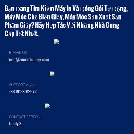
Bạn Đang Tìm Kiếm Máy In Và Đóng Gói Tự Động,
Máy Móc Chế Biến Giấy, Máy Móc Sản Xuất Sản
Phẩm Giấy? Hãy Hợp Tác Với Những Nhà Cung
Cấp Tốt Nhất.
E-MAIL US
info@zomachinery.com
SUPPORT 24/7
+86 19138012972
CONTACT PERSON:
Cindy Xu