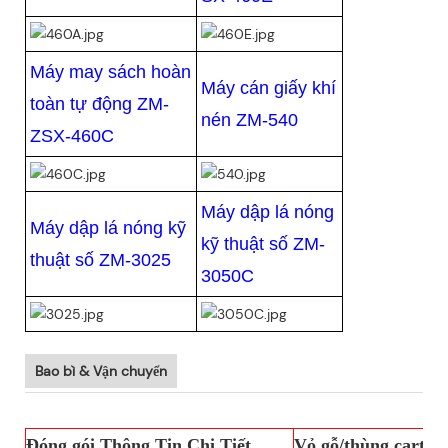
Máy may sách hoàn
Máy cán giấy khí
toàn tự động ZM-
nén ZM-540
ZSX-460C
Máy dập lá nóng
Máy dập lá nóng kỹ
kỹ thuật số ZM-
thuật số ZM-3025
3050C
Bao bì & Vận chuyển
Đóng gói Thông Tin Chi Tiết
Vỏ gỗ/thùng carton