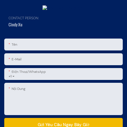
CONTACT PERSON:
Cindy Xu
Tên
E-Mail
Điện Thoại/WhatsApp
+1
Nội Dung
Gửi Yêu Cầu Ngay Bây Giờ