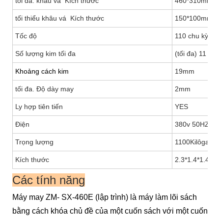
tối đa. khâu vá Kích thước
460*310mm
tối thiểu khâu vá Kích thước
150*100mm
Tốc độ
110 chu kỳ/ph
Số lượng kim tối đa
(tối đa) 11 ki
Khoảng cách kim
19mm
tối đa. Độ dày may
2mm
Ly hợp tiên tiến
YES
Điện
380v 50HZ 
Trọng lượng
1100Kilôgam
Kích thước
2.3*1.4*1.4tôi
Các tính năng
Máy may ZM- SX-460E (lập trình) là máy làm lõi sách
bằng cách khóa chủ đề của một cuốn sách với một cuốn