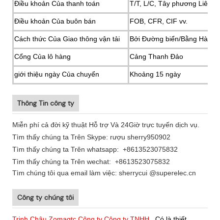
Điều khoản Của thanh toán
T/T, L/C, Tây phương Liên mi
Điều khoản Của buôn bán
FOB, CFR, CIF vv.
Cách thức Của Giao thông vận tải
Bởi Đường biển/Bằng Hàng 
Cổng Của lô hàng
Cảng Thanh Đảo
giới thiệu ngày Của chuyển
Khoảng 15 ngày
Thông Tin công ty
Miễn phí cả đời kỹ thuật Hỗ trợ Và 24Giờ trực tuyến dịch vụ.
Tìm thấy chúng ta Trên Skype: rượu sherry950902
Tìm thấy chúng ta Trên whatsapp: +8613523075832
Tìm thấy chúng ta Trên wechat:
+8613523075832
Tìm chúng tôi qua email làm việc: sherrycui @superelec.cn
Công ty chúng tôi
Trịnh Châu Zomagtc Công ty Công ty TNHH
Có là thiết