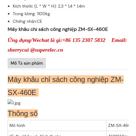
Kích thước (L * W * H): 2,3 * 1,4 * 1,4m
Trọng lượng: 1100kg
Chứng nhận:CE
Máy khâu chỉ sách công nghiệp ZM-SX-460E
Ứng dụng/Wechat là gì:+86 135 2307 5832 Email:
sherrycui @superelec.cn
Mô Tả sản phẩm
Máy khâu chỉ sách công nghiệp ZM-
SX-460E
Thông số
Mô hình
ZM-SX-460E