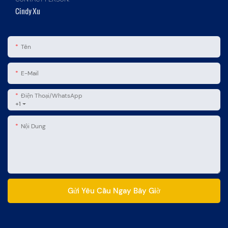
Cindy Xu
Tên
E-Mail
Điện Thoại/WhatsApp
+1
Nội Dung
Gửi Yêu Cầu Ngay Bây Giờ