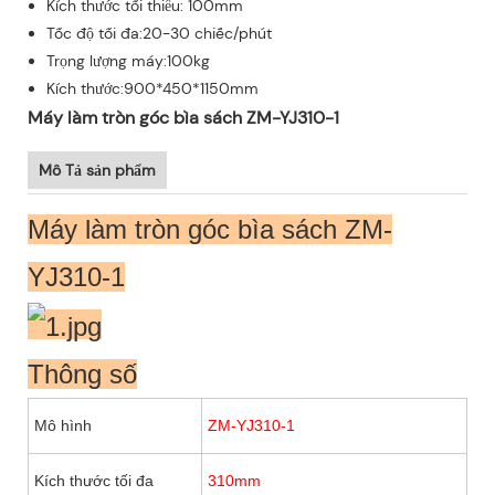
Kích thước tối thiểu: 100mm
Tốc độ tối đa:20-30 chiếc/phút
Trọng lượng máy:100kg
Kích thước:900*450*1150mm
Máy làm tròn góc bìa sách ZM-YJ310-1
Mô Tả sản phẩm
Máy làm tròn góc bìa sách ZM-
YJ310-1
Thông số
Mô hình
ZM-YJ310-1
ZM
Kích thước tối đa
310mm
31