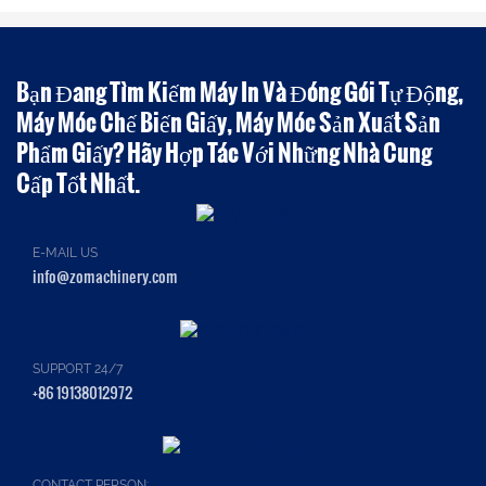
Bạn Đang Tìm Kiếm Máy In Và Đóng Gói Tự Động,
Máy Móc Chế Biến Giấy, Máy Móc Sản Xuất Sản
Phẩm Giấy? Hãy Hợp Tác Với Những Nhà Cung
Cấp Tốt Nhất.
E-MAIL US
info@zomachinery.com
SUPPORT 24/7
+86 19138012972
CONTACT PERSON: