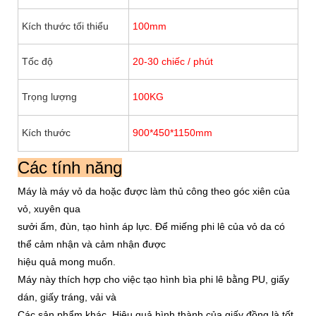
Kích thước tối thiểu
100mm
10
Tốc độ
20-30 chiếc / phút
10-
Trọng lượng
100KG
15
Kích thước
900*450*1150mm
12
Các tính năng
Máy là máy vỏ da hoặc được làm thủ công theo góc xiên của
vỏ, xuyên qua
sưởi ấm, đùn, tạo hình áp lực. Để miếng phi lê của vỏ da có
thể cảm nhận và cảm nhận được
hiệu quả mong muốn.
Máy này thích hợp cho việc tạo hình bìa phi lê bằng PU, giấy
dán, giấy tráng, vải và
Các sản phẩm khác. Hiệu quả hình thành của giấy đồng là tốt