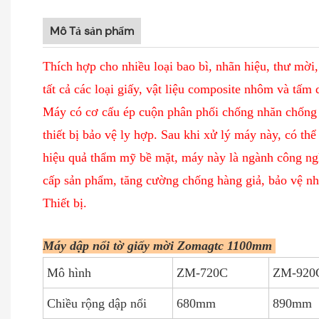
Mô Tả sản phẩm
Thích hợp cho nhiều loại bao bì, nhãn hiệu, thư mời,
tất cả các loại giấy, vật liệu composite nhôm và tấm 
Máy có cơ cấu ép cuộn phân phối chống nhăn chống 
thiết bị bảo vệ ly hợp. Sau khi xử lý máy này, có thể
hiệu quả thẩm mỹ bề mặt, máy này là ngành công nghi
cấp sản phẩm, tăng cường chống hàng giả, bảo vệ nh
Thiết bị.
Máy dập nổi tờ giấy mời Zomagtc 1100mm
Mô hình
ZM-720C
ZM-920
Chiều rộng dập nổi
680mm
890mm