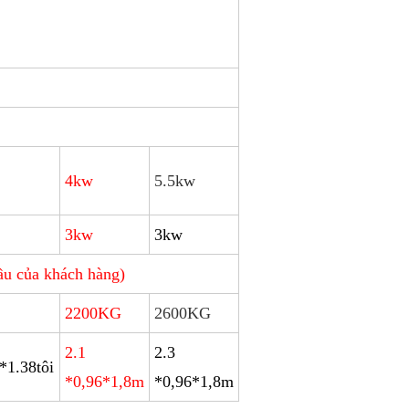
4kw
5.5kw
3kw
3kw
ầu của khách hàng)
2200KG
2600KG
2.1
2.3
*1.38tôi
*0,96*1,8m
*0,96*1,8m