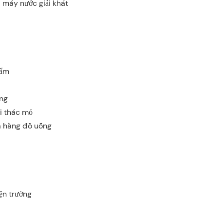
máy nước giải khát
hẩm
ựng
i thác mỏ
a hàng đồ uống
iện trường