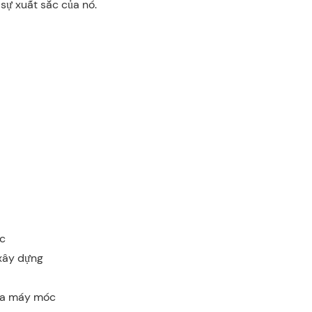
sự xuất sắc của nó.
c
 xây dựng
ữa máy móc