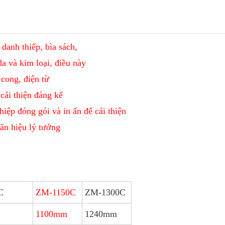
 danh thiếp, bìa sách,
da và kim loại, điều này
cong, điện từ
 cải thiện đáng kể
ệp đóng gói và in ấn để cải thiện
ãn hiệu lý tưởng
C
ZM-1150C
ZM-1300C
1100mm
1240mm