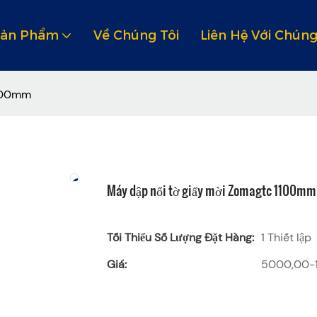
Sản Phẩm
Về Chúng Tôi
Liên Hệ Với Chúng
1100mm
Máy dập nổi tờ giấy mời Zomagtc 1100mm
Tối Thiểu Số Lượng Đặt Hàng:
1 Thiết lập
Giá:
5000,00-1