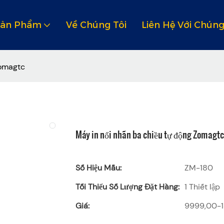
Sản Phẩm
Về Chúng Tôi
Liên Hệ Với Chúng
Zomagtc
Máy in nổi nhãn ba chiều tự động Zomagtc
Số Hiệu Mẫu:
ZM-180
Tối Thiểu Số Lượng Đặt Hàng:
1 Thiết lập
Giá:
9999,00-1