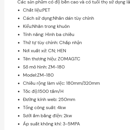
Các sản phẩm có độ bền cao và có tuổi thọ sử dụng lâ
Chất liệu:PET
Cách sử dụng:Nhãn dán tùy chỉnh
Kiểu:Nhãn trong khuôn
Tính năng: Hình ba chiều
Thứ tự tùy chỉnh: Chấp nhận
Nơi xuất xứ: CN; HEN
Tên thương hiệu: ZOMAGTC
Số mô hình: ZM-180
Model:ZM-180
Chiều rộng làm việc: 180mm/320mm
Tốc độ:1500 tấm/H
Đường kính web: 250mm
Tổng công suất: 4kw
Sưởi ấm bằng điện: 2kw
Áp suất không khí: 3-5MPA