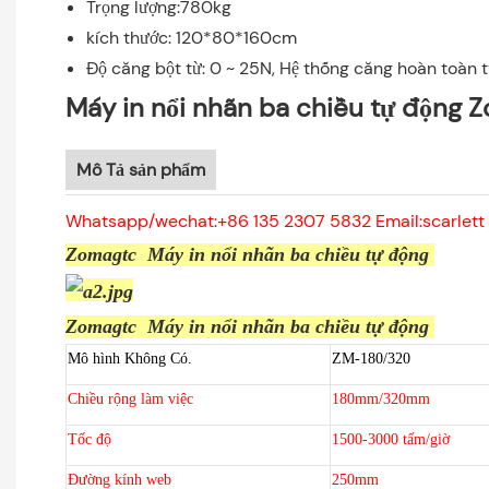
Trọng lượng:780kg
kích thước: 120*80*160cm
Độ căng bột từ: 0 ~ 25N, Hệ thống căng hoàn toàn 
Máy in nổi nhãn ba chiều tự động 
Mô Tả sản phẩm
Whatsapp/wechat:+86 135 2307 5832 Email:scarlett 
Zomagtc Máy in nổi nhãn ba chiều tự động
Zomagtc Máy in nổi nhãn ba chiều tự động
Mô hình Không Có.
ZM-180/320
Chiều rộng làm việc
180mm/320mm
Tốc độ
1500-3000 tấm/giờ
Đường kính web
250mm