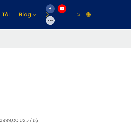
 Tôi
Blog
Video
Giải Pháp
Tài Ngu
3999,00 USD / bộ