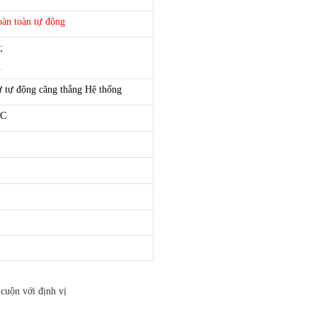
àn toàn tự động
;
.
ử tự động căng thẳng Hệ thống
LC
cuộn với định vị