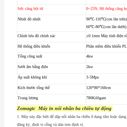
Sức căng bột từ
0~25N, Hệ thống căng ho
Nhiệt độ nhiệt
90℃-110℃(con lăn trên)
60℃-80℃(con lăn dưới)
Chỉnh lưu độ chính xác
±0.1mm Máy tính điện t
Hệ thống điều khiển
Phần mềm điều khiển P
Tổng công suất
4kw
Sưởi ấm bằng điện
2kw
Áp suất không khí
3-5Mpa
Kích thước tổng thể
120*80*160cm
Trọng lượng
780Kilôgam
Zomagtc Máy in nổi nhãn ba chiều tự động
1. Máy này đặc biệt để dập nổi nhãn ba chiều ở dạng tấm hoặc dạng 
đăng ký, định vị rỗng và dán tem định vị.