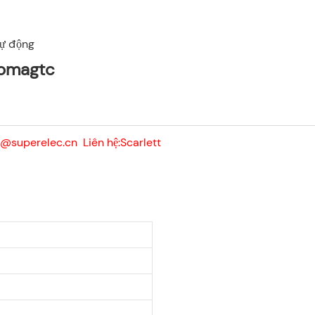
tự động
Zomagtc
@superelec.cn Liên hệ:Scarlett