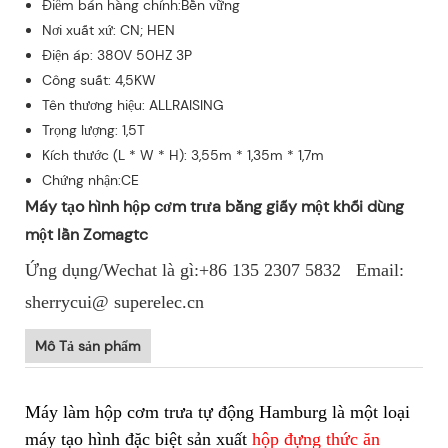
Điểm bán hàng chính:Bền vững
Nơi xuất xứ: CN; HEN
Điện áp: 380V 50HZ 3P
Công suất: 4,5KW
Tên thương hiệu: ALLRAISING
Trọng lượng: 1,5T
Kích thước (L * W * H): 3,55m * 1,35m * 1,7m
Chứng nhận:CE
Máy tạo hình hộp cơm trưa bằng giấy một khối dùng
một lần Zomagtc
Ứng dụng/Wechat là gì:+86 135 2307 5832 Email:
sherrycui@ superelec.cn
Mô Tả sản phẩm
Máy làm hộp cơm trưa tự động Hamburg là một loại
máy tạo hình đặc biệt sản xuất
hộp đựng thức ăn