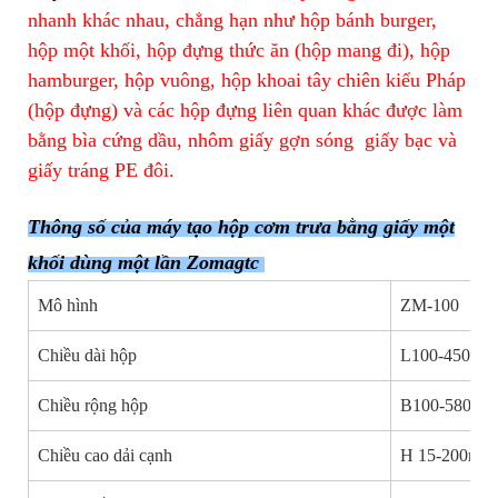
nhanh khác nhau, chẳng hạn như hộp bánh burger,
hộp một khối, hộp đựng thức ăn (hộp mang đi), hộp
hamburger, hộp vuông, hộp khoai tây chiên kiểu Pháp
(hộp đựng) và các hộp đựng liên quan khác được làm
bằng bìa cứng dầu, nhôm giấy gợn sóng
giấy bạc và
giấy tráng PE đôi.
Thông số của máy tạo hộp cơm trưa bằng giấy một
khối dùng một lần Zomagtc
Mô hình
ZM-100
Chiều dài hộp
L100-450mm
Chiều rộng hộp
B100-580/3
Chiều cao dải cạnh
H 15-200mm