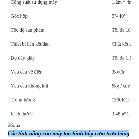
Công suất sử dụng máy
1,2m * 4m
Góc hộp
5°- 40°
Tốc độ sản phẩm
Tối đa 180 ch
Thiết bị liên kết/dán
Chất kết dính
Độ dày giấy
Tối đa 1,5m
Yêu cầu về điện
3kw/h
Yêu cầu không khí
6kg / cm² * 2
Trọng lượng
1500KG
Kích thước
3,48m*1,32m
Các tính năng của máy tạo hình hộp cơm trưa bằng