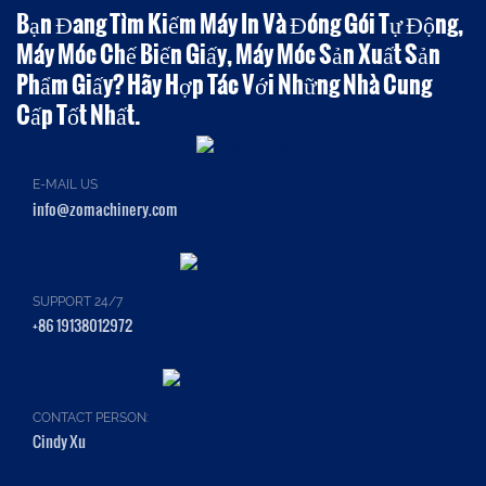
Bạn Đang Tìm Kiếm Máy In Và Đóng Gói Tự Động,
Máy Móc Chế Biến Giấy, Máy Móc Sản Xuất Sản
Phẩm Giấy? Hãy Hợp Tác Với Những Nhà Cung
Cấp Tốt Nhất.
E-MAIL US
info@zomachinery.com
SUPPORT 24/7
+86 19138012972
CONTACT PERSON:
Cindy Xu