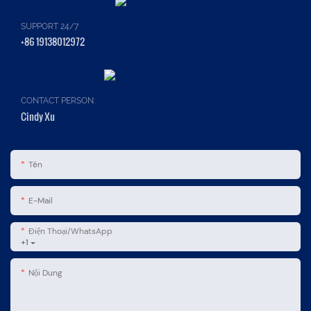
SUPPORT 24/7
+86 19138012972
CONTACT PERSON:
Cindy Xu
Tên
E-Mail
Điện Thoại/WhatsApp
+1
Nội Dung