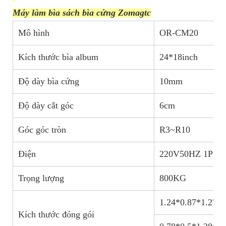
Máy làm bìa sách bìa cứng Zomagtc
Mô hình
OR-CM20
Kích thước bìa album
24*18inch
Độ dày bìa cứng
10mm
Độ dày cắt góc
6cm
Góc góc tròn
R3~R10
Điện
220V50HZ 1P 2
Trọng lượng
800KG
1.24*0.87*1.27tô
Kích thước đóng gói