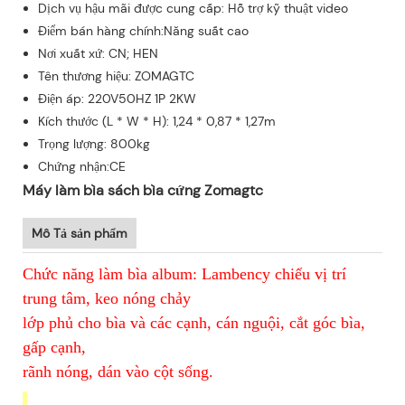
Dịch vụ hậu mãi được cung cấp: Hỗ trợ kỹ thuật video
Điểm bán hàng chính:Năng suất cao
Nơi xuất xứ: CN; HEN
Tên thương hiệu: ZOMAGTC
Điện áp: 220V50HZ 1P 2KW
Kích thước (L * W * H): 1,24 * 0,87 * 1,27m
Trọng lượng: 800kg
Chứng nhận:CE
Máy làm bìa sách bìa cứng Zomagtc
Mô Tả sản phẩm
Chức năng làm bìa album: Lambency chiếu vị trí
trung tâm, keo nóng chảy
lớp phủ cho bìa và các cạnh, cán nguội, cắt góc bìa,
gấp cạnh,
rãnh nóng, dán vào cột sống.