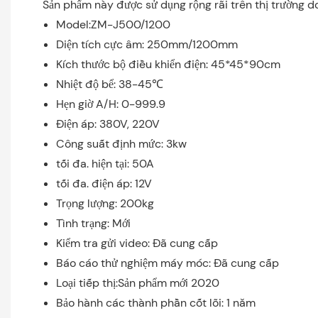
Sản phẩm này được sử dụng rộng rãi trên thị trường do
Model:ZM-J500/1200
Diện tích cực âm: 250mm/1200mm
Kích thước bộ điều khiển điện: 45*45*90cm
Nhiệt độ bể: 38-45℃
Hẹn giờ A/H: 0-999.9
Điện áp: 380V, 220V
Công suất định mức: 3kw
tối đa. hiện tại: 50A
tối đa. điện áp: 12V
Trọng lượng: 200kg
Tình trạng: Mới
Kiểm tra gửi video: Đã cung cấp
Báo cáo thử nghiệm máy móc: Đã cung cấp
Loại tiếp thị:Sản phẩm mới 2020
Bảo hành các thành phần cốt lõi: 1 năm