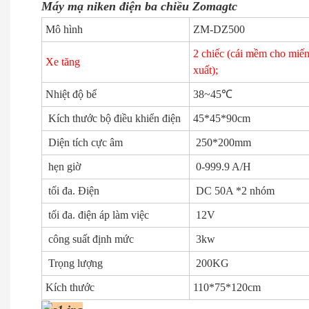
Máy mạ niken điện ba chiều Zomagtc
Mô hình
ZM-DZ500
2 chiếc (cái mềm cho miến
Xe tăng
xuất);
Nhiệt độ bể
38~45℃
Kích thước bộ điều khiển điện
45*45*90cm
Diện tích cực âm
250*200mm
hẹn giờ
0-999.9 A/H
tối đa. Điện
DC 50A *2 nhóm
tối đa. điện áp làm việc
12V
công suất định mức
3kw
Trọng lượng
200KG
Kích thước
110*75*120cm