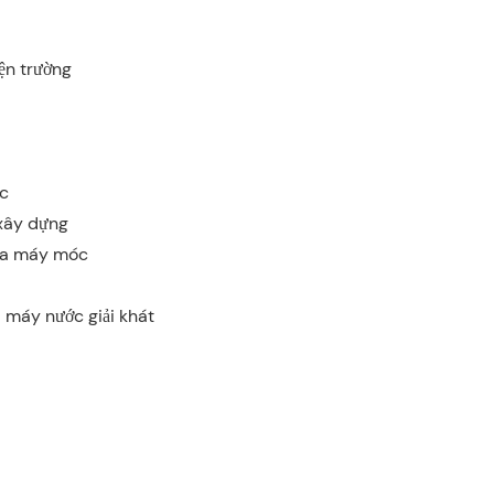
iện trường
c
 xây dựng
ữa máy móc
máy nước giải khát