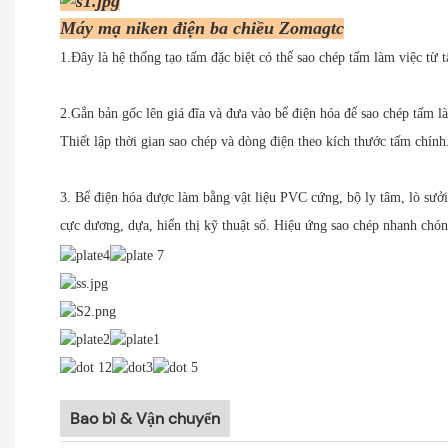
Máy mạ niken điện ba chiều Zomagtc
1.Đây là hệ thống tạo tấm đặc biệt có thể sao chép tấm làm việc từ 
2.Gắn bản gốc lên giá đĩa và đưa vào bể điện hóa để sao chép tấm l
Thiết lập thời gian sao chép và dòng điện theo kích thước tấm chính
3. Bể điện hóa được làm bằng vật liệu PVC cứng, bộ ly tâm, lò sưở
cực dương, dựa, hiển thị kỹ thuật số. Hiệu ứng sao chép nhanh chón
Bao bì & Vận chuyển