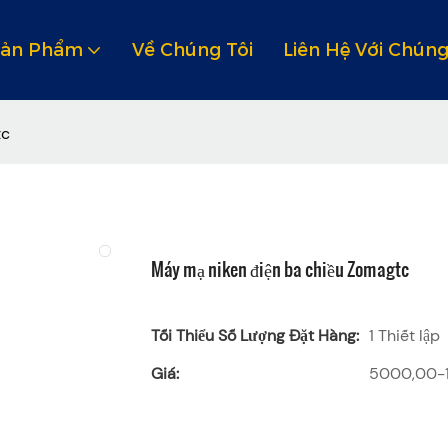
Sản Phẩm
Về Chúng Tôi
Liên Hệ Với Chúng
tc
Máy mạ niken điện ba chiều Zomagtc
Tối Thiểu Số Lượng Đặt Hàng:
1 Thiết lập
Giá:
5000,00-1