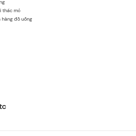
ựng
i thác mỏ
a hàng đồ uống
tc