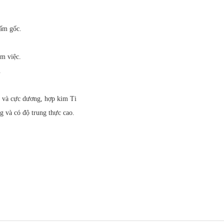
tấm gốc.
àm việc.
.
i và cực dương, hợp kim Ti
g và có độ trung thực cao.