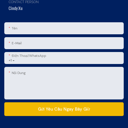
CONTACT PERSON:
Cindy Xu
Tên
E-Mail
Điện Thoại/WhatsApp
+1
Nội Dung
Gửi Yêu Cầu Ngay Bây Giờ