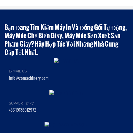
Bạn Đang Tìm Kiếm Máy In Và Đóng Gói Tự Động,
Máy Móc Chế Biến Giấy, Máy Móc Sản Xuất Sản
Phẩm Giấy? Hãy Hợp Tác Với Những Nhà Cung
Cấp Tốt Nhất.
E-MAIL US
info@zomachinery.com
SUPPORT 24/7
+86 19138012972