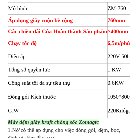
Mô hình
ZM-760
Áp dụng giấy cuộn bề rộng
760mm
Các chiều dài Của Hoàn thành Sản phẩm
>400mm
Chạy tốc độ
6,5m/phút
Điện áp
220V 50hz 1
Tổng số quyền lực
1 KW
Công suất tối đa sự tiêu thụ
0.6KW
Đóng gói Kích thước
1050*800*2
G.W
220Kilôgam
Máy đệm giấy kraft chống sốc Zomagtc
1.Nó’có thể áp dụng cho việc đóng gói, đệm, bọc,
định vị, làm đầy, v.v.