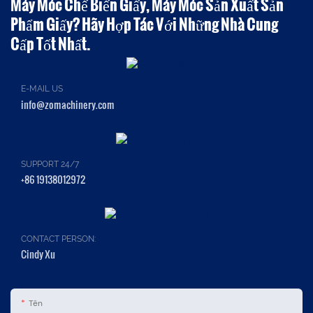
Máy Móc Chế Biến Giấy, Máy Móc Sản Xuất Sản
Phẩm Giấy? Hãy Hợp Tác Với Những Nhà Cung
Cấp Tốt Nhất.
E-MAIL US
info@zomachinery.com
SUPPORT 24/7
+86 19138012972
CONTACT PERSON:
Cindy Xu
Tên