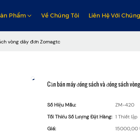
Sản Phẩm
Về Chúng Tôi
Liên Hệ Với Chúng
ách vòng dây đơn Zomagtc
Cần bán máy đóng sách và đóng sách vòn
Số Hiệu Mẫu:
ZM-420
Tối Thiểu Số Lượng Đặt Hàng:
1 Thiết lập
Giá:
15000,00 