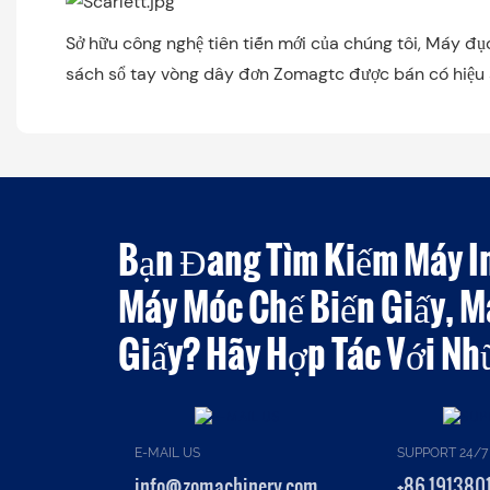
Sở hữu công nghệ tiên tiến mới của chúng tôi, Máy đ
sách sổ tay vòng dây đơn Zomagtc được bán có hiệu 
Bạn Đang Tìm Kiếm Máy I
Máy Móc Chế Biến Giấy, M
Giấy? Hãy Hợp Tác Với Nh
E-MAIL US
SUPPORT 24/7
info@zomachinery.com
+86 191380