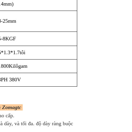
14mm)
8-25mm
5-8KGF
6*1.3*1.7tôi
1800Kilôgam
3PH 380V
ơn Zomagtc
ao cấp.
à dày, và tối đa. độ dày ràng buộc