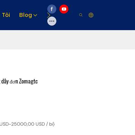
 Tôi
Blog
Video
Giải Pháp
Tài Ngu
g dây đơn Zomagtc
USD-25000,00 USD / bộ