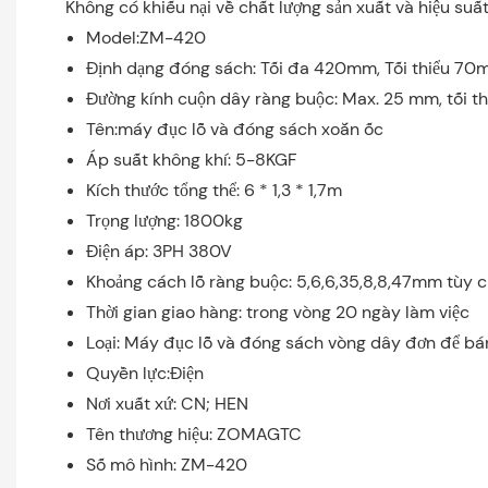
Không có khiếu nại về chất lượng sản xuất và hiệu suấ
Model:ZM-420
Định dạng đóng sách: Tối đa 420mm, Tối thiểu 7
Đường kính cuộn dây ràng buộc: Max. 25 mm, tối 
Tên:máy đục lỗ và đóng sách xoắn ốc
Áp suất không khí: 5-8KGF
Kích thước tổng thể: 6 * 1,3 * 1,7m
Trọng lượng: 1800kg
Điện áp: 3PH 380V
Khoảng cách lỗ ràng buộc: 5,6,6,35,8,8,47mm tùy 
Thời gian giao hàng: trong vòng 20 ngày làm việc
Loại: Máy đục lỗ và đóng sách vòng dây đơn để bá
Quyền lực:Điện
Nơi xuất xứ: CN; HEN
Tên thương hiệu: ZOMAGTC
Số mô hình: ZM-420