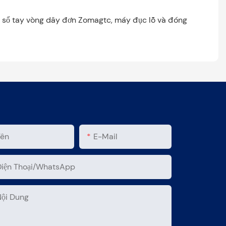
h sổ tay vòng dây đơn Zomagtc, máy đục lỗ và đóng
Tên
E-Mail
Điện Thoại/WhatsApp
Nội Dung