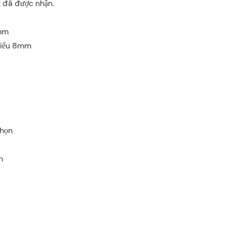
t đã được nhận.
0mm
thiểu 8mm
chọn
n