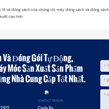
ục lỗ và đóng sách của chúng tôi, máy đóng sách và đóng sác
suất cao hơn.
n Và Đóng Gói Tự Động,
áy Móc Sản Xuất Sản Phẩm
ững Nhà Cung Cấp Tốt Nhất.
CONTACT PERSON:
12972
Cindy Xu