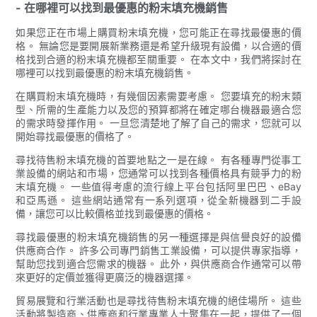
- 在哪裡可以找到最優惠的粉末填充機銷售
如果您正在市場上購買粉末填充機，您可能正在尋找最優惠的價
格。 無論您是要開展新業務還是希望升級現有設備，以合適的價
格找到合適的粉末填充機都至關重要。 在本文中，我們將探討在
哪裡可以找到最優惠的粉末填充機銷售。
在購買粉末填充機時，有幾個因素需要考慮。 您要填充的粉末類
型、所需的生產能力以及您的預算都將在確定哪台機器最適合您
的需求時發揮作用。 一旦您清楚地了解了自己的需求，您就可以
開始尋找最優惠的價格了。
尋找待售粉末填充機的首要地點之一是在線。 有各種專門從事工
業設備的網站和市場，您通常可以找到各種價格具有競爭力的粉
末填充機。 一些值得考慮的流行線上平台包括阿里巴巴、eBay
和亞馬遜。 這些網站通常有一系列選項，從全新機器到二手設
備，讓您可以比較價格並找到最優惠的價格。
尋找最優惠的粉末填充機銷售的另一種選擇是與信譽良好的設備
供應商合作。 許多公司專門銷售工業設備，可以提供專家指導，
幫助您找到適合您需求的機器。 此外，與供應商合作通常可以帶
來更好的定價並獲得更廣泛的機器選擇。
貿易展覽和行業活動也是尋找待售粉末填充機的絕佳場所。 這些
活動將製造商、供應商和行業專業人士聚集在一起，提供了一個