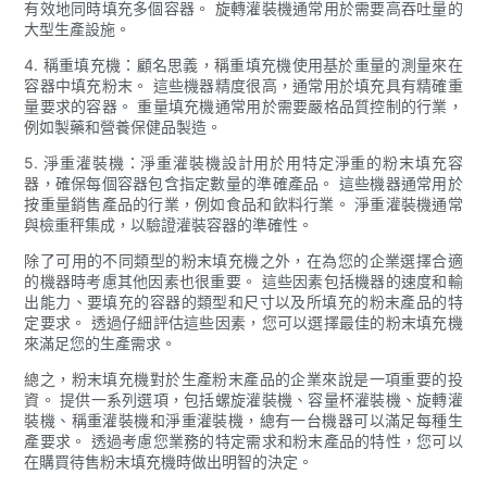
有效地同時填充多個容器。 旋轉灌裝機通常用於需要高吞吐量的
大型生產設施。
4. 稱重填充機：顧名思義，稱重填充機使用基於重量的測量來在
容器中填充粉末。 這些機器精度很高，通常用於填充具有精確重
量要求的容器。 重量填充機通常用於需要嚴格品質控制的行業，
例如製藥和營養保健品製造。
5. 淨重灌裝機：淨重灌裝機設計用於用特定淨重的粉末填充容
器，確保每個容器包含指定數量的準確產品。 這些機器通常用於
按重量銷售產品的行業，例如食品和飲料行業。 淨重灌裝機通常
與檢重秤集成，以驗證灌裝容器的準確性。
除了可用的不同類型的粉末填充機之外，在為您的企業選擇合適
的機器時考慮其他因素也很重要。 這些因素包括機器的速度和輸
出能力、要填充的容器的類型和尺寸以及所填充的粉末產品的特
定要求。 透過仔細評估這些因素，您可以選擇最佳的粉末填充機
來滿足您的生產需求。
總之，粉末填充機對於生產粉末產品的企業來說是一項重要的投
資。 提供一系列選項，包括螺旋灌裝機、容量杯灌裝機、旋轉灌
裝機、稱重灌裝機和淨重灌裝機，總有一台機器可以滿足每種生
產要求。 透過考慮您業務的特定需求和粉末產品的特性，您可以
在購買待售粉末填充機時做出明智的決定。