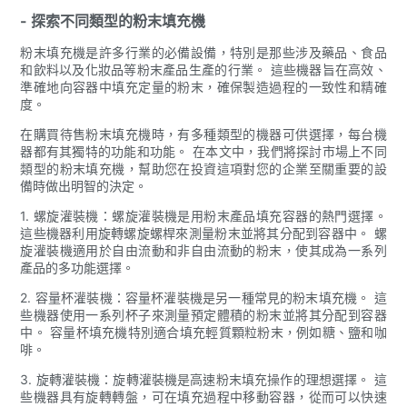
- 探索不同類型的粉末填充機
粉末填充機是許多行業的必備設備，特別是那些涉及藥品、食品
和飲料以及化妝品等粉末產品生產的行業。 這些機器旨在高效、
準確地向容器中填充定量的粉末，確保製造過程的一致性和精確
度。
在購買待售粉末填充機時，有多種類型的機器可供選擇，每台機
器都有其獨特的功能和功能。 在本文中，我們將探討市場上不同
類型的粉末填充機，幫助您在投資這項對您的企業至關重要的設
備時做出明智的決定。
1. 螺旋灌裝機：螺旋灌裝機是用粉末產品填充容器的熱門選擇。
這些機器利用旋轉螺旋螺桿來測量粉末並將其分配到容器中。 螺
旋灌裝機適用於自由流動和非自由流動的粉末，使其成為一系列
產品的多功能選擇。
2. 容量杯灌裝機：容量杯灌裝機是另一種常見的粉末填充機。 這
些機器使用一系列杯子來測量預定體積的粉末並將其分配到容器
中。 容量杯填充機特別適合填充輕質顆粒粉末，例如糖、鹽和咖
啡。
3. 旋轉灌裝機：旋轉灌裝機是高速粉末填充操作的理想選擇。 這
些機器具有旋轉轉盤，可在填充過程中移動容器，從而可以快速