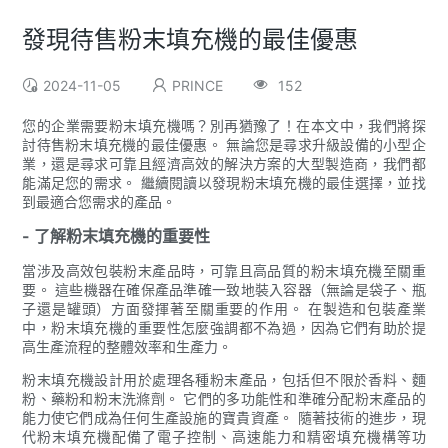
發現待售粉末填充機的最佳優惠
2024-11-05
PRINCE
152
您的企業需要粉末填充機嗎？別再猶豫了！在本文中，我們將探
討待售粉末填充機的最佳優惠。 無論您是尋求升級設備的小型企
業，還是尋求可靠且經濟高效的解決方案的大型製造商，我們都
能滿足您的需求。 繼續閱讀以發現粉末填充機的最佳選擇，並找
到最適合您需求的產品。
- 了解粉末填充機的重要性
當涉及高效包裝粉末產品時，可靠且高品質的粉末填充機至關重
要。 這些機器在確保產品準確一致地裝入容器（無論是袋子、瓶
子還是罐頭）方面發揮著至關重要的作用。 在製造和包裝產業
中，粉末填充機的重要性怎麼強調都不為過，因為它們有助於提
高生產流程的整體效率和生產力。
粉末填充機設計用於處理各種粉末產品，包括但不限於香料、麵
粉、藥粉和粉末洗滌劑。 它們的多功能性和準確分配粉末產品的
能力使它們成為任何生產設施的寶貴資產。 隨著技術的進步，現
代粉末填充機配備了電子控制、高速能力和精密填充機構等功