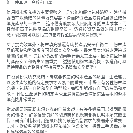
能，使其更加高效和可靠。
使用粉末填充機的主要優勢之一是它能夠優化包裝過程。 這些機
器旨在以精確的測量填充容器，從而降低產品浪費的風險並確保
填充產品的一致性。 這不僅有助於最大限度地降低生產成本，而
且還提高了包裝產品的整體品質。 透過投資高品質的粉末填充
機，製造商可以簡化其包裝流程並提高整體營運效率。
除了提高效率外，粉末填充機還有助於產品安全和衛生。 粉末產
品的密封和準確填充可確保其安全包裝，最大限度地減少污染或
變質的風險。 這對於食品和製藥等行業尤其重要，因為這些行業
的產品安全和衛生至關重要。 透過使用粉末填充機，製造商可以
保持產品的完整性並堅持最高的品質和安全標準。
在投資粉末填充機時，考慮要包裝的粉末產品的類型、生產能力
以及生產設施的特定要求等因素至關重要。 市場上有各種粉末填
充機，包括半自動和全自動型號，每種型號都有自己的特點和功
能。 評估生產過程的特定需求並選擇最適合滿足這些要求的粉末
填充機非常重要。
對於想要購買粉末填充機的企業來說，有許多選擇可以找到最優
惠的價格。 許多信譽良好的製造商和供應商都提供粉末填充機出
售，研究和比較可用選項以找到最適合您需求的機器非常重要。
此外，對於希望投資粉末填充機的企業來說，探索二手設備市場
也是經濟高效的選擇。