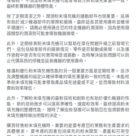
堆積物。 不清潔粉末填充機可能會導致污染和填充重量不一致，
最終影響機器的整體性能。
除了定期清潔之外，潤滑粉末填充機的運動部件也很重要。 這將
有助於減少機器部件的摩擦和磨損，最終延長其使用壽命並確保
平穩運行。 請務必使用適合您的特定機器的潤滑劑，因為使用錯
誤類型的潤滑劑可能會導致機器損壞。
此外，定期檢查粉末填充機可以幫助在潛在問題升級之前發現它
們。 這包括檢查部件的磨損情況、零件是否鬆動或損壞，以及運
作過程中是否有任何異常噪音或振動。 及時解決這些問題可以防
止代價高昂的停機並延長機器的使用壽命。
維護和優化粉末填充機性能的另一個重要方面是定期校準。 這涉
及調整機器的設定以確保準確的填充重量和一致的性能。 未能校
準粉末填充機可能會導致產品填充過量或不足，從而導致材料浪
費和效率降低。
此外，了解粉末填充機的最新技術和創新也有助於優化機器的性
能。 新的技術進步可以提高準確性、速度和效率，最終提高粉末
填充機的整體性能。 隨時了解這些發展可以幫助您在投資銷售粉
末填充機時做出明智的決定。
購買待售粉末填充機時，重要的是要考慮您的業務和生產要求的
具體需求。 要考慮的因素包括填充的粉末類型、產量和可用空