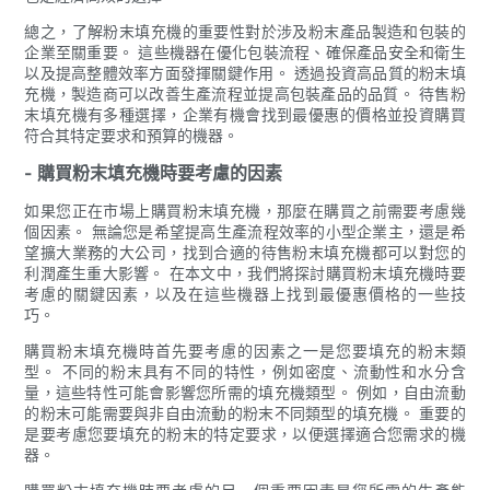
總之，了解粉末填充機的重要性對於涉及粉末產品製造和包裝的
企業至關重要。 這些機器在優化包裝流程、確保產品安全和衛生
以及提高整體效率方面發揮關鍵作用。 透過投資高品質的粉末填
充機，製造商可以改善生產流程並提高包裝產品的品質。 待售粉
末填充機有多種選擇，企業有機會找到最優惠的價格並投資購買
符合其特定要求和預算的機器。
- 購買粉末填充機時要考慮的因素
如果您正在市場上購買粉末填充機，那麼在購買之前需要考慮幾
個因素。 無論您是希望提高生產流程效率的小型企業主，還是希
望擴大業務的大公司，找到合適的待售粉末填充機都可以對您的
利潤產生重大影響。 在本文中，我們將探討購買粉末填充機時要
考慮的關鍵因素，以及在這些機器上找到最優惠價格的一些技
巧。
購買粉末填充機時首先要考慮的因素之一是您要填充的粉末類
型。 不同的粉末具有不同的特性，例如密度、流動性和水分含
量，這些特性可能會影響您所需的填充機類型。 例如，自由流動
的粉末可能需要與非自由流動的粉末不同類型的填充機。 重要的
是要考慮您要填充的粉末的特定要求，以便選擇適合您需求的機
器。