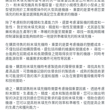
購買粉末填充機時要考慮的另一個重要因素是您所需的生產能
力。 粉末填充機具有多種容量，從用於小規模生產的小型桌上型
型號到用於工業規模操作的大型高速機器。 重要的是要考慮您要
填充的粉末量並選擇能夠滿足您生產需求的機器。
除了考慮粉劑的種類和生產能力外，還要考慮灌裝機的精度和一
致性。 對於粉末填充來說，精度和一致性至關重要，尤其是在製
藥和食品生產等行業，準確的劑量至關重要。 尋找一款能夠精確
控制灌裝量並能夠始終如一地提供準確填充的粉末填充機。
在購買待售的粉末填充機時，重要的是要考慮機器的整體成本，
不僅包括初始購買價格，還包括持續的維護和營運成本。 尋找一
台能夠在前期成本和長期價值之間取得良好平衡的機器，同時考
慮能源效率、維護需求和備件可用性等因素。
最後，購買粉末填充機時考慮製造商的聲譽很重要。 尋找具有生
產高品質、可靠機器記錄的信譽良好的製造商。 成熟的製造商更
有可能提供可靠的客戶支援和服務，以及在需要時獲得備用零件
和技術援助。
總之，購買銷售粉末填充機時需要考慮幾個重要因素。 透過考慮
粉末類型、生產能力、精度、成本和製造商聲譽，您可以做出明
智的決定並找到適合您特定需求的最佳粉末填充機。 借助合適的
機器，您可以提高粉末填充作業的效率和準確性，從而提高企業
的生產力和獲利能力。