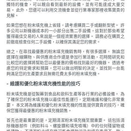
獨特的機會，可以親自看到最新的設備，並有可能達成大量交
易。 此外，您還可以利用交流機會並從行業專家那裡收集寶貴的
見解。
如果您想在粉末填充機上省錢，請考慮購買二手或翻新型號。 許
多公司以新機器成本的一小部分出售二手設備，這對於那些希望
獲得最佳交易的人來說是一個經濟實惠的選擇。 請務必在購買之
前徹底檢查任何二手設備，以確保其滿足您的需求。
總之，在尋找最優惠的粉末填充機銷售時，有很多選擇。 無論您
選擇在線購物、與供應商合作還是參加行業活動，花時間研究和
比較您的選擇將幫助您以最優惠的價格找到最好的機器。 透過考
慮您的特定需求和預算，您可以做出明智的決定，並找到一台能
夠滿足您的生產要求且無需花費太多的粉末填充機。
- 維護和優化粉末填充機性能的技巧
粉末填充機是從製藥到食品和飲料生產等各行業的必備設備。 為
了確保您的粉末填充機以最佳性能運行，定期維護和優化非常重
要。 本文將為維護和優化粉末填充機的性能提供寶貴的技巧，確
保您獲得最優惠的粉末填充機銷售。
首先也是最重要的是，定期清潔粉末填充機至關重要。 這包括清
除機器部件（例如料斗、螺旋鑽和填充噴嘴）中的任何殘留物或