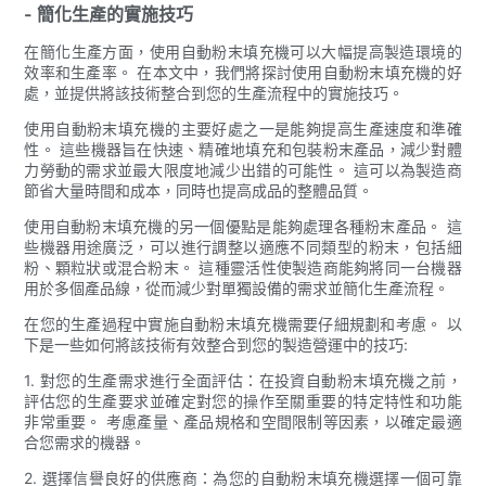
- 簡化生產的實施技巧
在簡化生產方面，使用自動粉末填充機可以大幅提高製造環境的
效率和生產率。 在本文中，我們將探討使用自動粉末填充機的好
處，並提供將該技術整合到您的生產流程中的實施技巧。
使用自動粉末填充機的主要好處之一是能夠提高生產速度和準確
性。 這些機器旨在快速、精確地填充和包裝粉末產品，減少對體
力勞動的需求並最大限度地減少出錯的可能性。 這可以為製造商
節省大量時間和成本，同時也提高成品的整體品質。
使用自動粉末填充機的另一個優點是能夠處理各種粉末產品。 這
些機器用途廣泛，可以進行調整以適應不同類型的粉末，包括細
粉、顆粒狀或混合粉末。 這種靈活性使製造商能夠將同一台機器
用於多個產品線，從而減少對單獨設備的需求並簡化生產流程。
在您的生產過程中實施自動粉末填充機需要仔細規劃和考慮。 以
下是一些如何將該技術有效整合到您的製造營運中的技巧:
1. 對您的生產需求進行全面評估：在投資自動粉末填充機之前，
評估您的生產要求並確定對您的操作至關重要的特定特性和功能
非常重要。 考慮產量、產品規格和空間限制等因素，以確定最適
合您需求的機器。
2. 選擇信譽良好的供應商：為您的自動粉末填充機選擇一個可靠