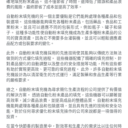
確地填充粉末產品。 這不僅節省了時間，還降低了錯誤和產品浪
費的風險，最終節省了成本並提高了效率。
自動粉末填充機的另一個主要優點是它們能夠處理各種產品和包
裝選項。 這些機器能夠填充各種粉末產品，包括藥品、食品和工
業粉末，並且可以適應不同的包裝形式，例如瓶子、罐子和袋
子。 這種多功能性使自動粉末填充機成為生產多種粉末產品的公
司的寶貴資產，因為它不需要多台灌裝機，並且可以輕鬆適應產
品配方或包裝要求的變化。
此外，自動粉末填充機採用的先進技術使其能夠以傳統方法無法
做到的方式優化填充過程。 這些機器配備了精確的填充控制、針
對產品變化的自動調整以及整合的安全措施等功能，所有這些都
有助於實現更高效、更可靠的填充過程。 此外，許多自動粉末填
充機設計為以清潔衛生的方式運行，滿足製藥和食品生產等行業
的嚴格要求。
總之，自動粉末填充機為尋求簡化生產流程的公司提供了有價值
的解決方案。 透過自動化粉末產品的填充，這些機器可以顯著提
高效率，減少產品浪費，並提高成品的整體品質。 自動粉末填充
機能夠處理各種產品和包裝選項，並且具有先進的技術和安全功
能，對於任何尋求優化粉末填充操作的公司來說都是一項值得的
投資。
在當今快節奏的製造業中，對效率和生產力的需求比以往任何時