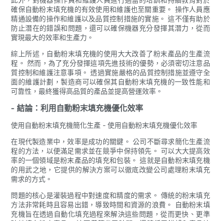
確保自動粉末填充機的有效使用和維護也至關重要。 操作人員應
精通設備的操作和維護以及品質控制措施的實施。 這不僅有助於
防止潛在的錯誤和問題，還可以確保機器充分發揮其潛力，從而
實現最大的效率和生產力。
綜上所述，自動粉末填充機的使用大大改善了粉末產品的生產流
程。 然而，為了充分發揮這項先進技術的優勢，必須密切注意品
質控制和維護注意事項。 透過實施嚴格的品質控制措施並遵守全
面的維護計劃，製造商可以確保其自動粉末填充機的一致性能和
可靠性，最終獲得高品質的產品並提高營運效率。
- 結論：利用自動粉末填充機優化效率
使用自動粉末填充機簡化生產 - 使用自動粉末填充機優化效率
在現代製造業中，效率是成功的關鍵。 公司不斷尋求簡化生產流
程的方法，以便滿足需求並在競爭中保持領先。 可以大大提高效
率的一個領域是粉末產品的填充和包裝。 這就是自動粉末填充機
的用武之地，它提供的解決方案可以徹底改變公司處理粉末填充
需求的方式。
問題的核心是灌裝過程中對速度和精度的需求。 傳統的粉末填充
方法非常耗時且容易出錯，導致時間和資源的浪費。 自動粉末填
充機旨在透過自動化填充過程來解決這些問題，從而更快、更準