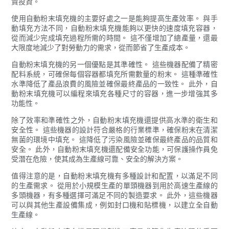
貴投資。
使用自動粉末填充機的主要好處之一是能夠提高生產效率。 與手
動填充方法不同，自動粉末填充機能夠以更快的速度填充容器，
從而減少完成填充過程所需的時間。 這不僅增加了總產量，還最
大限度地減少了對勞動力的需求，從而節省了生產成本。
自動粉末填充機的另一個優點是其準確性。 這些機器配備了精密
配料系統，可確保每個容器都填充所需數量的粉末。 這種準確性
水準降低了產品浪費的風險並確保最終產品的一致性。 此外，自
動粉末填充機可以編程來填充各種尺寸的容器，進一步增強其多
功能性。
除了效率和準確性之外，自動粉末填充機還提供高水準的衛生和
安全性。 這些機器的設計符合嚴格的行業標準，確保粉末在清潔
無菌的環境中填充。 這降低了污染風險並確保最終產品的品質和
安全。 此外，自動粉末填充機還配備安全功能，可保護操作員免
受潛在危險，使其成為生產線可靠、安全的解決方案。
值得注意的是，自動粉末填充機有多種設計和配置，以滿足不同
的生產需求。 從用於小規模生產的單頭機器到用於高速生產線的
多頭機器，有多種選擇可滿足不同的製造要求。 此外，這些機器
可以與其他生產設備集成，例如封口機和貼標機，以建立全自動
生產線。