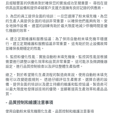
且經驗豐富的供應商對於確保您的實施成功至關重要。 尋找在提
供高品質設備和提供卓越客戶支援方面擁有良好記錄的供應商。
3. 為您的員工提供全面的培訓：一旦您選擇了粉末填充機，為您
的生產人員提供全面的培訓非常重要，以確保他們能夠有效、安
全地操作設備。 適當的訓練有助於最大限度地減少停機時間並優
化機器的效率。
4. 建立定期維護和服務協議：為了保持自動粉末填充機平穩運
行，建立定期維護和服務協議非常重要。 這有助於防止設備故障
並確保長期穩定的性能。
5. 監控和優化性能：實施自動粉末填充機後，監控其性能並根據
需要進行調整以優化效率和品質非常重要。 這可能涉及微調機器
設定、進行品質控制檢查以及評估整體生產指標。
總之，對於希望簡化生產流程的製造商來說，使用自動粉末填充
機可以改變遊戲規則。 透過仔細評估生產需求、選擇合適的設
備、提供全面的培訓以及建立持續的維護和監控協議，製造商可
以最大限度地發揮該技術的優勢，並顯著提高生產效率和產品品
質。
- 品質控制和維護注意事項
使用自動粉末填充機簡化生產 - 品質控制和維護注意事項