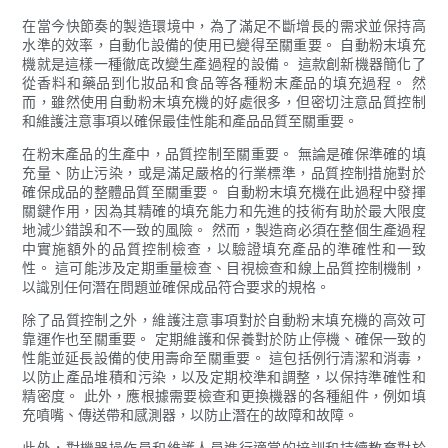
在當今快節奏的製造環境中，為了滿足不斷增長的需求並保持高
水準的效率，自動化設備的使用已變得至關重要。 自動粉末填充
機就是這樣一種徹底改變生產過程的設備。 這款創新機器簡化了
從香料和藥品到化妝品和食品等各種粉末產品的填充過程。 然
而，雖然使用自動粉末填充機的好處很多，但密切注意品質控制
和維護注意事項以確保最佳性能和產品品質至關重要。
在粉末產品的生產中，品質控制至關重要。 無論是確保準確的填
充量、防止污染，或是滿足嚴格的行業標準，品質控制措施對於
確保成品的整體品質至關重要。 自動粉末填充機在此過程中發揮
關鍵作用，因為其精確的填充能力和先進的技術有助於最大限度
地減少錯誤和不一致的風險。 然而，製造商必須在整個生產過程
中實施額外的品質控制檢查，以驗證填充產品的準確性和一致
性。 這可能涉及定期重量檢查、目視檢查和線上品質控制機制，
以識別任何潛在問題並確保成品符合要求的規格。
除了品質控制之外，維護注意事項對於自動粉末填充機的高效可
靠運作也至關重要。 定期維護和保養對於防止停機、確保一致的
性能並延長設備的使用壽命至關重要。 這包括例行清潔和消毒，
以防止產品堆積和污染，以及定期校準和調整，以保持準確性和
精密度。 此外，應根據需要檢查和更換機器的各種組件，例如填
充噴嘴、傳送帶和感測器，以防止潛在的故障和故障。
此外，對機器操作員和維護人員進行適當的培訓和持續教育對於