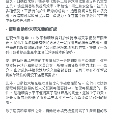
總之，自動粉末填充機是現代製造工廠尋求簡化生產流程的重要
工具。 這些機器能夠提高效率、準確性、衛生和安全性，並具有
多種優勢，直接有助於生產線的成功。 透過投資自動粉末填充
機，製造商可以顯著提高其生產能力，並在當今競爭激烈的市場
中保持領先地位。
- 使用自動粉末填充機的好處
在現代製造業中，效率和精確度對於維持市場競爭優勢至關重
要。 簡化生產流程最有效的方法之一是採用自動粉末填充機。 這
些先進的設備徹底改變了公司處理粉末填充的方式，提供了一系
列可顯著提高生產率並降低營運成本的優勢。
使用自動粉末填充機的主要優點之一是能夠提高生產速度。 這些
機器旨在填充和密封大量容器，所需時間僅為手動方法的一小部
分。 由於能夠持續快速地填充和密封容器，公司可以在不影響品
質或準確性的情況下滿足高需求。
此外，自動粉末填充機以其精度和準確度而聞名。 它們可以透過
編程將精確數量的粉末分配到每個容器中，確保每種產品的一致
性。 這種精度水平不僅提高了最終產品的質量，還減少了浪費，
並最大限度地降低了由於填充水平不一致而導致產品召回的風
險。
除了速度和準確性之外，自動粉末填充機還提高了生產流程的效