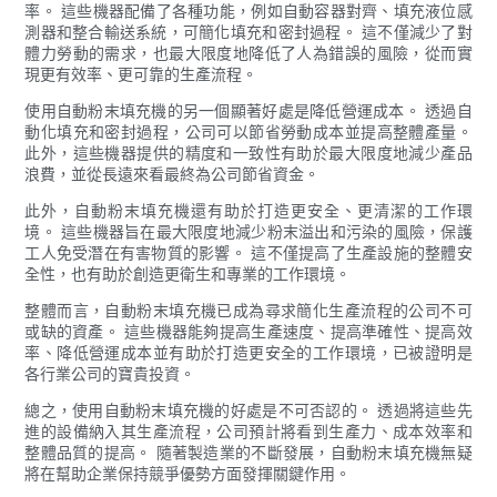
率。 這些機器配備了各種功能，例如自動容器對齊、填充液位感
測器和整合輸送系統，可簡化填充和密封過程。 這不僅減少了對
體力勞動的需求，也最大限度地降低了人為錯誤的風險，從而實
現更有效率、更可靠的生產流程。
使用自動粉末填充機的另一個顯著好處是降低營運成本。 透過自
動化填充和密封過程，公司可以節省勞動成本並提高整體產量。
此外，這些機器提供的精度和一致性有助於最大限度地減少產品
浪費，並從長遠來看最終為公司節省資金。
此外，自動粉末填充機還有助於打造更安全、更清潔的工作環
境。 這些機器旨在最大限度地減少粉末溢出和污染的風險，保護
工人免受潛在有害物質的影響。 這不僅提高了生產設施的整體安
全性，也有助於創造更衛生和專業的工作環境。
整體而言，自動粉末填充機已成為尋求簡化生產流程的公司不可
或缺的資產。 這些機器能夠提高生產速度、提高準確性、提高效
率、降低營運成本並有助於打造更安全的工作環境，已被證明是
各行業公司的寶貴投資。
總之，使用自動粉末填充機的好處是不可否認的。 透過將這些先
進的設備納入其生產流程，公司預計將看到生產力、成本效率和
整體品質的提高。 隨著製造業的不斷發展，自動粉末填充機無疑
將在幫助企業保持競爭優勢方面發揮關鍵作用。