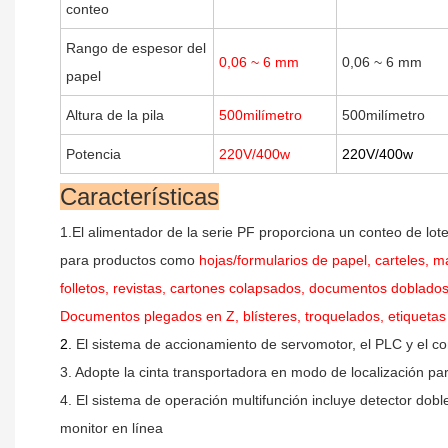
conteo
Rango de espesor del
0,06 ~ 6 mm
0,06 ~ 6 mm
papel
Altura de la pila
500milímetro
500milímetro
Potencia
220V/400w
220V/400w
Características
1.El alimentador de la serie PF proporciona un conteo de lot
para productos como
hojas/formularios de papel, carteles, ma
folletos, revistas, cartones colapsados, documentos doblados 
Documentos plegados en Z, blísteres, troquelados, etiqueta
2.
El sistema de accionamiento de servomotor, el PLC y el cont
3.
Adopte la cinta transportadora en modo de localización par
4.
El sistema de operación multifunción incluye detector dobl
monitor en línea