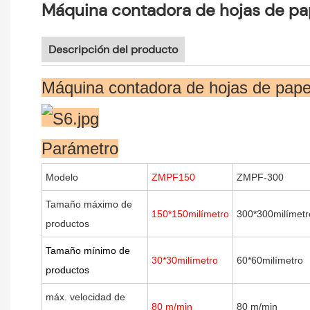
Máquina contadora de hojas de pap
Descripción del producto
Máquina contadora de hojas de papel
Parámetro
Modelo
ZMPF150
ZMPF-300
Tamaño máximo de
150*150milímetro
300*300milímetr
productos
Tamaño mínimo de
30*30milímetro
60*60milímetro
productos
máx. velocidad de
80 m/min
80 m/min