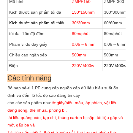
Mô hình
ZMPF150
ZMPF-300
Kích thước sản phẩm tối đa
150*150mm
300*300mm
Kích thước sản phẩm tối thiểu
30*30mm
60*60mm
tối đa. Tốc độ đếm
80m/phút
80m/phút
Phạm vi độ dày giấy
0,06 ~ 6 mm
0,06 ~ 6 mm
Chiều cao ngăn xếp
500mm
500mm
Điện
220V /400w
220V /400w
Các tính năng
Bộ nạp sê-ri 1.PF cung cấp nguồn cấp dữ liệu hiệu suất ổn
định và đếm lô tốc độ cao đáng tin cậy
cho các sản phẩm như
tờ giấy/biểu mẫu, áp phích, vật liệu
dạng sóng, thẻ nhựa, phong bì,
tài liệu quảng cáo, tạp chí, thùng carton bị sập, tài liệu gấp và
mở, gấp ba và
Tài liệu gấp chữ Z, thẻ vỉ, khuôn cắt, thẻ treo và nhiều thứ