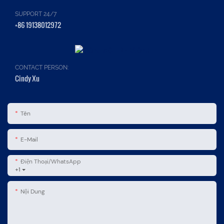
SUPPORT 24/7
+86 19138012972
CONTACT PERSON:
Cindy Xu
Tên
E-Mail
Điện Thoại/WhatsApp
+1
Nội Dung