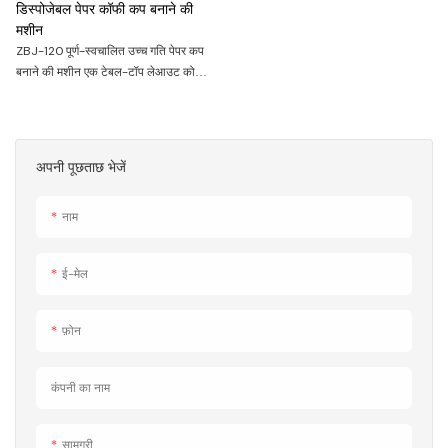
डिस्पोजेबल पेपर कॉफी कप बनाने की
मशीन
ZBJ-120 पूर्ण-स्वचालित उच्च गति पेपर कप
बनाने की मशीन एक टेबल-टॉप लेआउट को
अपनाती है, जो बनाने वाले मोल्ड को ट्रांसमिशन
भाग से अलग करती है, और टेबल के नीचे फ्रेम
बॉक्स में ट्रांसमिशन भाग सेट करती है।
अपनी पूछताछ भेजें
नाम
ई-मेल
फ़ोन
कंपनी का नाम
सामग्री