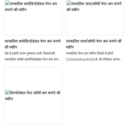
डिजाइन की आयात की आवश्यकता, प्रिंट करने
के लिए बूट, बैच प्रिंटिंग एक मिनट 100, रंग
मुद्रण, कोई रंग प्रतिबंध नहीं, पारंपरिक स्क्रीन
प्रिंटिंग की जगह ले सकता है
स्वचालित बायोडिग्रेडेबल पेपर कप बनाने
स्वचालित चाय/कॉफी पेपर कप बनाने की
की मशीन
मशीन
पेश है हमारी उच्च-गुणवत्ता वाली, किफ़ायती,
स्वचालित पेपर कप मशीन दिखने में छोटी
स्वचालित कॉफ़ी बायोडिग्रेडेबल पेपर कप बनाने
(2100x950x1600) है, जो परिवहन लागत
की मशीन। यह बहुमुखी मशीन पर्यावरण के
को काफी कम कर सकती है, और छोटे कप बनाने
अनुकूल पेपर कप और चाय के गिलास
के लिए आदर्श उपकरण है
कुशलतापूर्वक बनाती है, जिससे आपका व्यवसाय
टिकाऊ बना रहता है और लागत बचती है। पेय
पदार्थों की दुकानों और आयोजनों के लिए बिल्कुल
उपयुक्त।