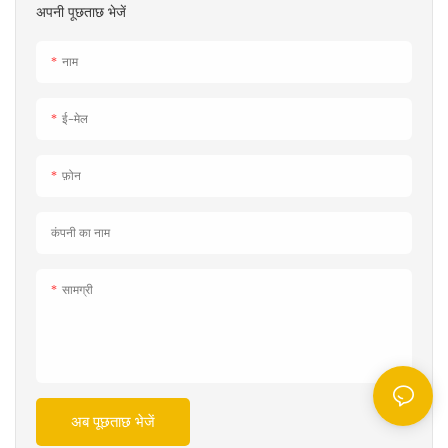
लिए डिज़ाइन किया गया है। यह मशीन उच्च गति,
अपनी पूछताछ भेजें
डिस्पोजेबल पीने के स्ट्रॉ की कुशल पैकेजिंग,
अंतिम उपभोक्ताओं के लिए स्वच्छता और उपयोग
नाम
में आसानी सुनिश्चित करने के लिए आदर्श है।
ई-मेल
फ़ोन
कंपनी का नाम
सामग्री
अब पूछताछ भेजें