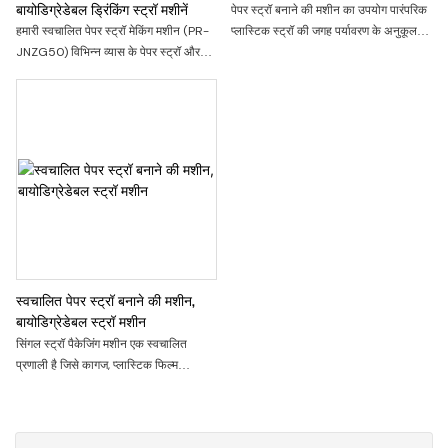
बायोडिग्रेडेबल ड्रिंकिंग स्ट्रॉ मशीनें
पेपर स्ट्रॉ बनाने की मशीन का उपयोग पारंपरिक
हमारी स्वचालित पेपर स्ट्रॉ मेकिंग मशीन (PR-
प्लास्टिक स्ट्रॉ की जगह पर्यावरण के अनुकूल
JNZG50) विभिन्न व्यास के पेपर स्ट्रॉ और
पेपर स्ट्रॉ बनाने के लिए किया जाता है। यह
माइक्रो पेपर ट्यूब कुशलतापूर्वक बनाती है। CE
कागज को लपेट सकता है, चिपका सकता है,
प्रमाणन, लचीले OEM/ODM विकल्पों और
आकार दे सकता है, उसी भूसे के आकार में काट
T/T, L/C, या व्यापार आश्वासन के माध्यम से
सकता है। हम जिस पेपर स्ट्रॉ मशीन का
सुरक्षित लेनदेन का लाभ उठाएँ। सर्वोत्तम मूल्य के
उत्पादन करते हैं, वह सड़ने योग्य और पर्यावरण के
लिए पूछताछ करें।
अनुकूल कागज के कच्चे माल का उपयोग करती
है। वाइंडिंग से लेकर कटिंग ऑटोमेशन तक,
उत्पादन दक्षता में सुधार करती है। विभिन्न
ग्राहकों की जरूरतों को पूरा करने के लिए
विभिन्न पेय कंटेनरों के अनुकूल पुआल के विभिन्न
व्यास और लंबाई को अनुकूलित किया जा सकता
है
स्वचालित पेपर स्ट्रॉ बनाने की मशीन,
बायोडिग्रेडेबल स्ट्रॉ मशीन
सिंगल स्ट्रॉ पैकेजिंग मशीन एक स्वचालित
प्रणाली है जिसे कागज, प्लास्टिक फिल्म
(बीओपीपी, पीई), या बायोडिग्रेडेबल फिल्मों
सहित पैकेजिंग सामग्री की एक विस्तृत श्रृंखला
के साथ स्ट्रॉ को व्यक्तिगत रूप से लपेटने के