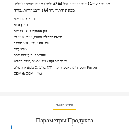
גליל ג'מבו אוטומטי לגיליון A3 A4 חותך נייר בגודל A4 מכונת ייצור
נייר במהירות גבוהה A4 מכונת חיתוך נייר
OR-SY1100
דגם:
MOQ ：
1
זמן אספקה:
30-60 ימים
גואנגזו, נינגבו, שנג'ן וכו'.
יציאת התחלה:
CE,IOS,RUSH וכו'.
תעודה :
מותג:
נָסִיך
מחיר מפעל:
לָשֵׂאת וְלָתֵת
יכולת אספקה:
1000 סטים/סטים לחודש
L/C, מזומן, T/T, ווסטרן יוניון, אבטחת סחר, Paypal
תנאי תשלום:
זמין
ODM & OEM：
פירוט המוצר
Параметры Продукта