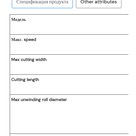
Спецификация продукта
Other attributes
ed
Модель
Макс. speed
Max cutting width
China
Cutting length
oduct 2020
e
Motor,Bearing,Gear,Pump
Max unwinding roll diameter
0*3300*1600