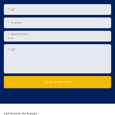
שֵׁם
אֶלֶקטרוֹנִי
טלפון/וואטסאפ
+1
תוֹכֶן
שלח חקירה עכשיו
מוצרים קשורים