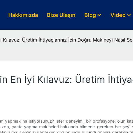
Hakkımızda
Bize Ulaşın
Blog
Video
 Kılavuz: Üretim İhtiyaçlarınız İçin Doğru Makineyi Nasıl Se
 En İyi Kılavuz: Üretim İhtiya
 yapmak mı istiyorsunuz? İster deneyimli bir profesyonel olun ister
avuzda, çanta yapma makineleri hakkında bilmeniz gereken her şeyi s
 satın alma işleminizi yaparken göz önünde bulundurmanız gereken teme