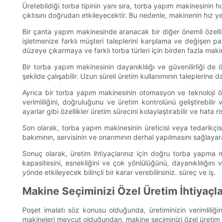
Üretebildiği torba tipinin yanı sıra, torba yapım makinesinin hı
çıktısını doğrudan etkileyecektir. Bu nedenle, makinenin hız 
Bir çanta yapım makinesinde aranacak bir diğer önemli özellik
işletmenize farklı müşteri taleplerini karşılama ve değişen p
düzeye çıkarmaya ve farklı torba türleri için birden fazla maki
Bir torba yapım makinesinin dayanıklılığı ve güvenilirliği de
şekilde çalışabilir. Uzun süreli üretim kullanımının taleplerine
Ayrıca bir torba yapım makinesinin otomasyon ve teknoloji öze
verimliliğini, doğruluğunu ve üretim kontrolünü geliştirebilir ve
ayarlar gibi özellikler üretim sürecini kolaylaştırabilir ve hata ris
Son olarak, torba yapım makinesinin üreticisi veya tedarikçisi
bakımının, servisinin ve onarımının derhal yapılmasını sağlayarak
Sonuç olarak, üretim ihtiyaçlarınız için doğru torba yapma mak
kapasitesini, esnekliğini ve çok yönlülüğünü, dayanıklılığını v
yönde etkileyecek bilinçli bir karar verebilirsiniz. süreç ve iş.
Makine Seçiminizi Özel Üretim İhtiyaçl
Poşet imalatı söz konusu olduğunda, üretiminizin verimlili
makineleri mevcut olduğundan, makine seçiminizi özel üretim i