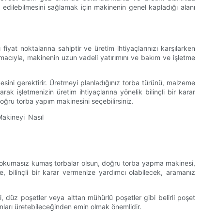
edilebilmesini sağlamak için makinenin genel kapladığı alanı
iyat noktalarına sahiptir ve üretim ihtiyaçlarınızı karşılarken
macıyla, makinenin uzun vadeli yatırımını ve bakım ve işletme
mesini gerektirir. Üretmeyi planladığınız torba türünü, malzeme
k işletmenizin üretim ihtiyaçlarına yönelik bilinçli bir karar
 doğru torba yapım makinesini seçebilirsiniz.
eya dokumasız kumaş torbalar olsun, doğru torba yapma makinesi,
nce, bilinçli bir karar vermenize yardımcı olabilecek, aramanız
, düz poşetler veya alttan mühürlü poşetler gibi belirli poşet
bunları üretebileceğinden emin olmak önemlidir.