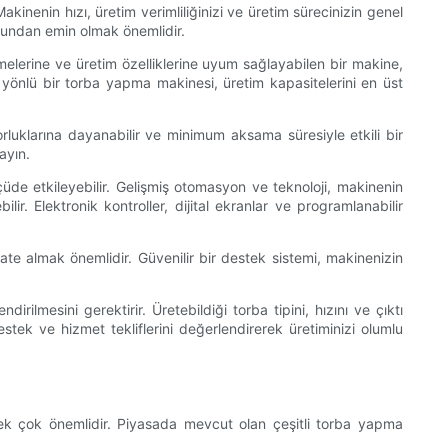
akinenin hızı, üretim verimliliğinizi ve üretim sürecinizin genel
uğundan emin olmak önemlidir.
melerine ve üretim özelliklerine uyum sağlayabilen bir makine,
k yönlü bir torba yapma makinesi, üretim kapasitelerini en üst
orluklarına dayanabilir ve minimum aksama süresiyle etkili bir
ayın.
çüde etkileyebilir. Gelişmiş otomasyon ve teknoloji, makinenin
bilir. Elektronik kontroller, dijital ekranlar ve programlanabilir
kate almak önemlidir. Güvenilir bir destek sistemi, makinenizin
ilmesini gerektirir. Üretebildiği torba tipini, hızını ve çıktı
destek ve hizmet tekliflerini değerlendirerek üretiminizi olumlu
mek çok önemlidir. Piyasada mevcut olan çeşitli torba yapma