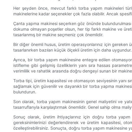
Her şeyden önce, mevcut farklı torba yapım makineleri türle
makinelerine kadar seçenekler çok fazla olabilir. Ancak spesifik ü
Çanta yapma makinesi seçerken göz önünde bulundurulması ger
dokuma olmayan poşetler olsun, her tip farklı makine ve üret
tasarlanmış bir makine seçmeniz çok önemlidir.
Bir diğer önemli husus, üretim operasyonlarınız için gereken üre
tasarlanırken bazıları küçük ölçekli üretim için daha uygundur.
Ayrıca, bir torba yapım makinesine entegre edilen otomasyon
istifleme gibi gelişmiş özelliklerin yanı sıra hassas parametre
verimlilik ve rahatlık arasında doğru dengeyi sunan bir makine 
Torba tipi, üretim kapasitesi ve otomasyon seviyesinin yanı sır
sağlamak için güvenilir ve dayanıklı bir torba yapma makinesin
bulundurun.
Son olarak, torba yapım makinesinin genel maliyetini ve yatır
tasarruflarıyla karşılaştırmak önemlidir. Genel sahip olma maliy
Sonuç olarak, üretim ihtiyaçlarınız için doğru torba yapım m
gereksinimlerinizi değerlendirerek ve üretim kapasitesi, otom
özelleştirebilirsiniz. Sonuçta, doğru torba yapım makinesine yat