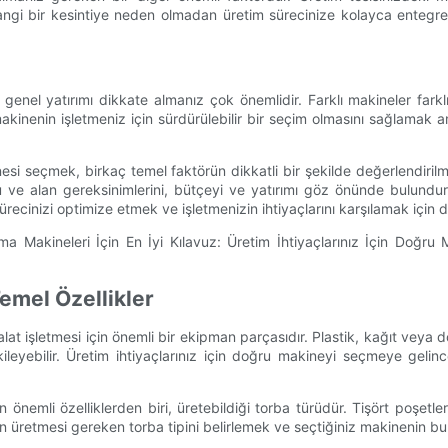
angi bir kesintiye neden olmadan üretim sürecinize kolayca entegre 
el yatırımı dikkate almanız çok önemlidir. Farklı makineler farklı f
kinenin işletmeniz için sürdürülebilir bir seçim olmasını sağlamak a
esi seçmek, birkaç temel faktörün dikkatli bir şekilde değerlendiril
 ve alan gereksinimlerini, bütçeyi ve yatırımı göz önünde bulundurara
m sürecinizi optimize etmek ve işletmenizin ihtiyaçlarını karşılamak için
emel Özellikler
malat işletmesi için önemli bir ekipman parçasıdır. Plastik, kağıt v
tkileyebilir. Üretim ihtiyaçlarınız için doğru makineyi seçmeye geli
mli özelliklerden biri, üretebildiği torba türüdür. Tişört poşetleri
nizin üretmesi gereken torba tipini belirlemek ve seçtiğiniz makinenin 