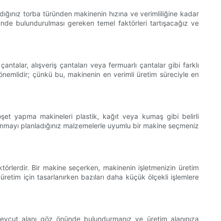
dığınız torba türünden makinenin hızına ve verimliliğine kadar
ünde bulundurulması gereken temel faktörleri tartışacağız ve
talar, alışveriş çantaları veya fermuarlı çantalar gibi farklı
 önemlidir; çünkü bu, makinenin en verimli üretim süreciyle en
şet yapma makineleri plastik, kağıt veya kumaş gibi belirli
ullanmayı planladığınız malzemelerle uyumlu bir makine seçmeniz
aktörlerdir. Bir makine seçerken, makinenin işletmenizin üretim
 üretim için tasarlanırken bazıları daha küçük ölçekli işlemlere
mevcut alanı göz önünde bulundurmanız ve üretim alanınıza