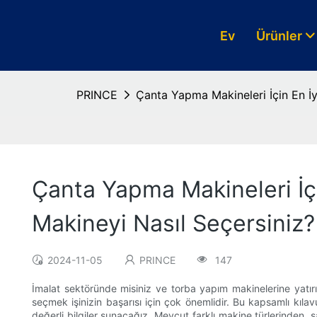
Ev
Ürünler
PRINCE
Çanta Yapma Makineleri İçin En İyi
Çanta Yapma Makineleri İçin
Makineyi Nasıl Seçersiniz?
2024-11-05
PRINCE
147
İmalat sektöründe misiniz ve torba yapım makinelerine yatırım
seçmek işinizin başarısı için çok önemlidir. Bu kapsamlı kıl
değerli bilgiler sunacağız. Mevcut farklı makine türlerinden,