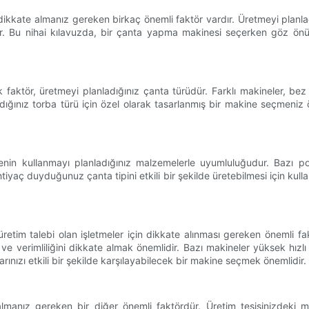
dikkate almanız gereken birkaç önemli faktör vardır. Üretmeyi planla
bilir. Bu nihai kılavuzda, bir çanta yapma makinesi seçerken göz ön
tör, üretmeyi planladığınız çanta türüdür. Farklı makineler, bez çan
adığınız torba türü için özel olarak tasarlanmış bir makine seçmeniz
nin kullanmayı planladığınız malzemelerle uyumluluğudur. Bazı po
 ihtiyaç duyduğunuz çanta tipini etkili bir şekilde üretebilmesi için k
üretim talebi olan işletmeler için dikkate alınması gereken önemli f
 ve verimliliğini dikkate almak önemlidir. Bazı makineler yüksek hızlı
rınızı etkili bir şekilde karşılayabilecek bir makine seçmek önemlidir.
lmanız gereken bir diğer önemli faktördür. Üretim tesisinizdeki 