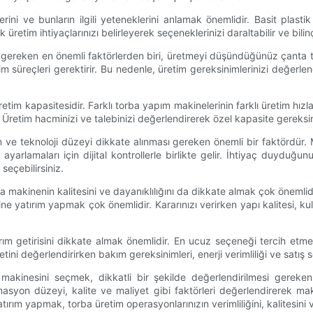
rini ve bunların ilgili yeteneklerini anlamak önemlidir. Basit plas
retim ihtiyaçlarınızı belirleyerek seçeneklerinizi daraltabilir ve bilinçl
eken en önemli faktörlerden biri, üretmeyi düşündüğünüz çanta tür
im süreçleri gerektirir. Bu nedenle, üretim gereksinimlerinizi değer
tim kapasitesidir. Farklı torba yapım makinelerinin farklı üretim hızla
 Üretim hacminizi ve talebinizi değerlendirerek özel kapasite gereksini
 ve teknoloji düzeyi dikkate alınması gereken önemli bir faktördü
 ayarlamaları için dijital kontrollerle birlikte gelir. İhtiyaç duyduğ
seçebilirsiniz.
a makinenin kalitesini ve dayanıklılığını da dikkate almak çok önemlidir
e yatırım yapmak çok önemlidir. Kararınızı verirken yapı kalitesi, kull
ım getirisini dikkate almak önemlidir. En ucuz seçeneği tercih etme
etini değerlendirirken bakım gereksinimleri, enerji verimliliği ve satı
akinesini seçmek, dikkatli bir şekilde değerlendirilmesi gereken k
asyon düzeyi, kalite ve maliyet gibi faktörleri değerlendirerek maki
ırım yapmak, torba üretim operasyonlarınızın verimliliğini, kalitesini v