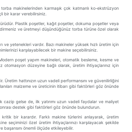
tik torba makinelerinden karmaşık çok katmanlı ko-ekstrüzyon
i bir karar verebilirsiniz.
üdür. Plastik poşetler, kağıt poşetler, dokuma poşetler veya
lendirmeniz ve üretmeyi düşündüğünüz torba türüne özel olarak
rı ve yetenekleri vardır. Bazı makineler yüksek hızlı üretim için
mlerinizi karşılayabilecek bir makine seçebilirsiniz.
r. Modern poşet yapım makineleri, otomatik besleme, kesme ve
unuz otomasyon düzeyine bağlı olarak, üretim ihtiyaçlarınız için
. Üretim hattınızın uzun vadeli performansını ve güvenilirliğini
anılan malzeme ve üreticinin itibarı gibi faktörleri göz önünde
k cazip gelse de, ilk yatırımı uzun vadeli faydalar ve maliyet
ş sonrası destek gibi faktörleri göz önünde bulundurun.
ritik bir karardır. Farklı makine türlerini anlayarak, üretim
ne seçiminizi özel üretim ihtiyaçlarınızı karşılayacak şekilde
e başarısını önemli ölçüde etkileyebilir.