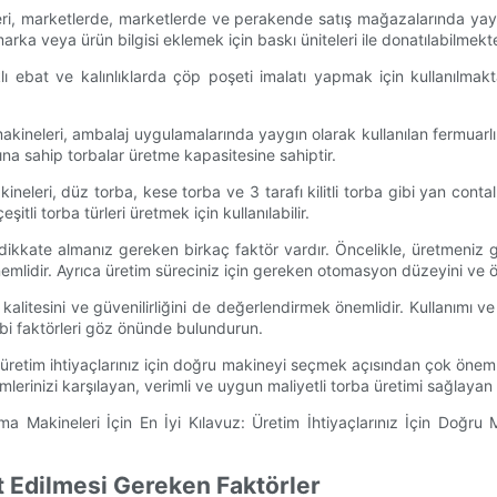
, marketlerde, marketlerde ve perakende satış mağazalarında yaygın o
rka veya ürün bilgisi eklemek için baskı üniteleri ile donatılabilmekte
ebat ve kalınlıklarda çöp poşeti imalatı yapmak için kullanılmakta
neleri, ambalaj uygulamalarında yaygın olarak kullanılan fermuarlı 
ına sahip torbalar üretme kapasitesine sahiptir.
ineleri, düz torba, kese torba ve 3 tarafı kilitli torba gibi yan conta
i torba türleri üretmek için kullanılabilir.
dikkate almanız gereken birkaç faktör vardır. Öncelikle, üretmeniz g
önemlidir. Ayrıca üretim süreciniz için gereken otomasyon düzeyini ve
 kalitesini ve güvenilirliğini de değerlendirmek önemlidir. Kullanımı 
 gibi faktörleri göz önünde bulundurun.
 üretim ihtiyaçlarınız için doğru makineyi seçmek açısından çok öneml
mlerinizi karşılayan, verimli ve uygun maliyetli torba üretimi sağlayan 
 Edilmesi Gereken Faktörler