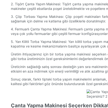
2. Tişört Çanta Yapım Makinesi: Tişört çanta yapma makineleri
makineler çeşitli ebatlarda poşet üretebilmekte ve poşetlere ma
3. Çöp Torbası Yapma Makinası: Çöp poşeti makinaları farklı 
sağlamak için delme ve katlama gibi özelliklerle donatılmıştır.
4. Fermuarlı Çanta Yapma Makinesi: Fermuarlı çanta yapma maki
veya çok yollu fermuarlar gibi çeşitli fermuar konfigürasyonlar
5. Yan Kilitli Torba Yapma Makinesi: Yan kilitli torba yapım mak
kapatma ve kesme mekanizmalarını basitçe ayarlayarak çok çeşitl
Üretim ihtiyaçlarınız için bir torba yapma makinesi seçerken 
gibi torba üretiminizin özel gereksinimlerini değerlendirmek 
Üreticinin sağladığı satış sonrası desteğin yanı sıra makinenin
etkisini en aza indirmek için enerji verimliliği ve atık azaltma
Sonuç olarak, farklı tipteki torba yapım makinelerini anlamak,
kalitesi gibi faktörleri göz önünde bulundurarak özel gereksini
Çanta Yapma Makinesi Seçerken Dikkat