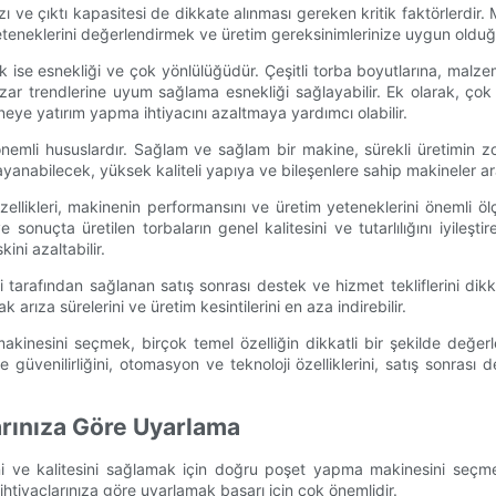
zı ve çıktı kapasitesi de dikkate alınması gereken kritik faktörlerdir. M
yeteneklerini değerlendirmek ve üretim gereksinimlerinize uygun old
 ise esnekliği ve çok yönlülüğüdür. Çeşitli torba boyutlarına, malze
azar trendlerine uyum sağlama esnekliği sağlayabilir. Ek olarak, ço
neye yatırım yapma ihtiyacını azaltmaya yardımcı olabilir.
 önemli hususlardır. Sağlam ve sağlam bir makine, sürekli üretimin z
 dayanabilecek, yüksek kaliteli yapıya ve bileşenlere sahip makineler ar
llikleri, makinenin performansını ve üretim yeteneklerini önemli öl
 sonuçta üretilen torbaların genel kalitesini ve tutarlılığını iyileştire
kini azaltabilir.
 tarafından sağlanan satış sonrası destek ve hizmet tekliflerini dik
 arıza sürelerini ve üretim kesintilerini en aza indirebilir.
inesini seçmek, birçok temel özelliğin dikkatli bir şekilde değerlendir
e güvenilirliğini, otomasyon ve teknoloji özelliklerini, satış sonrası 
arınıza Göre Uyarlama
ğini ve kalitesini sağlamak için doğru poşet yapma makinesini seç
htiyaçlarınıza göre uyarlamak başarı için çok önemlidir.