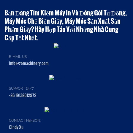
Bạn Đang Tìm Kiếm Máy In Và Đóng Gói Tự Động,
Máy Móc Chế Biến Giấy, Máy Móc Sản Xuất Sản
Phẩm Giấy? Hãy Hợp Tác Với Những Nhà Cung
Cấp Tốt Nhất.
E-MAIL US
info@zomachinery.com
SUPPORT 24/7
+86 19138012972
CONTACT PERSON:
Cindy Xu