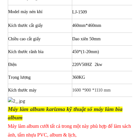
Model máy nén khí
LJ-1509
Kích thước cắt giấy
460mm*460mm
Chiều cao cắt giấy
Dao xiên 50mm
Kích thước rãnh bìa
450*(1-20mm)
Điện
220V50HZ 2kw
Trọng lượng
360KG
Kích thước máy
1600 *900 *1110 mm
Máy làm album karizma kỹ thuật số máy làm bìa
album
Máy làm album cưới tất cả trong một này phù hợp để làm sách
ảnh, tấm nhựa PVC, album & lịch,