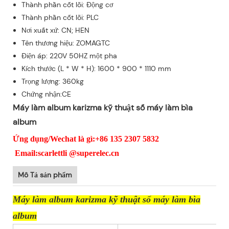
Thành phần cốt lõi: Động cơ
Thành phần cốt lõi: PLC
Nơi xuất xứ: CN; HEN
Tên thương hiệu: ZOMAGTC
Điện áp: 220V 50HZ một pha
Kích thước (L * W * H): 1600 * 900 * 1110 mm
Trọng lượng: 360kg
Chứng nhận:CE
Máy làm album karizma kỹ thuật số máy làm bìa
album
Ứng dụng/Wechat là gì:+86 135 2307 5832
Email:scarlettli @superelec.cn
Mô Tả sản phẩm
Máy làm album karizma kỹ thuật số máy làm bìa
album