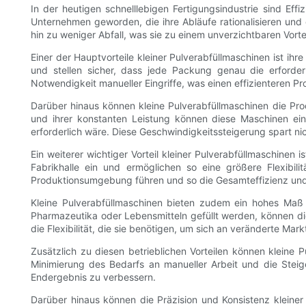
In der heutigen schnelllebigen Fertigungsindustrie sind Eff
Unternehmen geworden, die ihre Abläufe rationalisieren und
hin zu weniger Abfall, was sie zu einem unverzichtbaren Vort
Einer der Hauptvorteile kleiner Pulverabfüllmaschinen ist ihre
und stellen sicher, dass jede Packung genau die erforder
Notwendigkeit manueller Eingriffe, was einen effizienteren P
Darüber hinaus können kleine Pulverabfüllmaschinen die Prod
und ihrer konstanten Leistung können diese Maschinen ein
erforderlich wäre. Diese Geschwindigkeitssteigerung spart ni
Ein weiterer wichtiger Vorteil kleiner Pulverabfüllmaschine
Fabrikhalle ein und ermöglichen so eine größere Flexibi
Produktionsumgebung führen und so die Gesamteffizienz und P
Kleine Pulverabfüllmaschinen bieten zudem ein hohes Maß 
Pharmazeutika oder Lebensmitteln gefüllt werden, können 
die Flexibilität, die sie benötigen, um sich an veränderte M
Zusätzlich zu diesen betrieblichen Vorteilen können kleine
Minimierung des Bedarfs an manueller Arbeit und die Stei
Endergebnis zu verbessern.
Darüber hinaus können die Präzision und Konsistenz kleiner