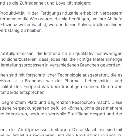
nd so die Zufriedenheit und Loyalität steigern.
roduktivität in der Fertigungsindustrie erheblich verbessern
nternehmen die Werkzeuge, die sie benötigen, um ihre Abläufe
Effizienz weiter wächst, werden kleine Pulverabfüllmaschinen
erbsfähig zu bleiben.
abfüllprozessen, die letztendlich zu qualitativ hochwertigen
nd sicherzustellen, dass jedes Mal die richtige Materialmenge
n Herstellungsprozessen in verschiedenen Branchen geworden.
nen sind mit fortschrittlicher Technologie ausgestattet, die es
sion ist in Branchen wie der Pharma-, Lebensmittel- und
ualität des Endprodukts beeinträchtigen können. Durch den
zstandards entsprechen.
mit begrenztem Platz und begrenzten Ressourcen macht. Diese
chiedene Verpackungsarten befüllen können, ohne dass mehrere
en integrieren, wodurch wertvolle Stellfläche gespart und der
ienz des Abfüllprozesses beitragen. Diese Maschinen sind mit
ueller Arbeit zu reduzieren und den Produktionsprozess zu