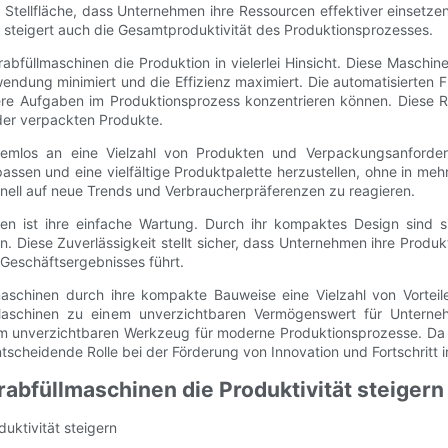
e Stellfläche, dass Unternehmen ihre Ressourcen effektiver einset
rn steigert auch die Gesamtproduktivität des Produktionsprozesses.
füllmaschinen die Produktion in vielerlei Hinsicht. Diese Maschinen
endung minimiert und die Effizienz maximiert. Die automatisierten
gere Aufgaben im Produktionsprozess konzentrieren können. Diese Ra
der verpackten Produkte.
lemlos an eine Vielzahl von Produkten und Verpackungsanforderu
en und eine vielfältige Produktpalette herzustellen, ohne in mehre
nell auf neue Trends und Verbraucherpräferenzen zu reagieren.
hinen ist ihre einfache Wartung. Durch ihr kompaktes Design sind
en. Diese Zuverlässigkeit stellt sicher, dass Unternehmen ihre Pro
 Geschäftsergebnisses führt.
schinen durch ihre kompakte Bauweise eine Vielzahl von Vorteilen
aschinen zu einem unverzichtbaren Vermögenswert für Unterneh
nem unverzichtbaren Werkzeug für moderne Produktionsprozesse. Da 
tscheidende Rolle bei der Förderung von Innovation und Fortschritt i
erabfüllmaschinen die Produktivität steigern
duktivität steigern