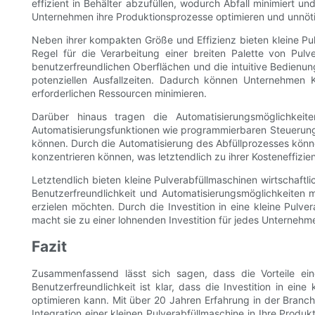
effizient in Behälter abzufüllen, wodurch Abfall minimiert u
Unternehmen ihre Produktionsprozesse optimieren und unnötig
Neben ihrer kompakten Größe und Effizienz bieten kleine Pulv
Regel für die Verarbeitung einer breiten Palette von Pul
benutzerfreundlichen Oberflächen und die intuitive Bedienun
potenziellen Ausfallzeiten. Dadurch können Unternehmen K
erforderlichen Ressourcen minimieren.
Darüber hinaus tragen die Automatisierungsmöglichkeiten
Automatisierungsfunktionen wie programmierbaren Steuerunge
können. Durch die Automatisierung des Abfüllprozesses könn
konzentrieren können, was letztendlich zu ihrer Kosteneffizi
Letztendlich bieten kleine Pulverabfüllmaschinen wirtschaftli
Benutzerfreundlichkeit und Automatisierungsmöglichkeiten m
erzielen möchten. Durch die Investition in eine kleine Pulv
macht sie zu einer lohnenden Investition für jedes Unternehme
Fazit
Zusammenfassend lässt sich sagen, dass die Vorteile ein
Benutzerfreundlichkeit ist klar, dass die Investition in ei
optimieren kann. Mit über 20 Jahren Erfahrung in der Branch
Integration einer kleinen Pulverabfüllmaschine in Ihre Produk