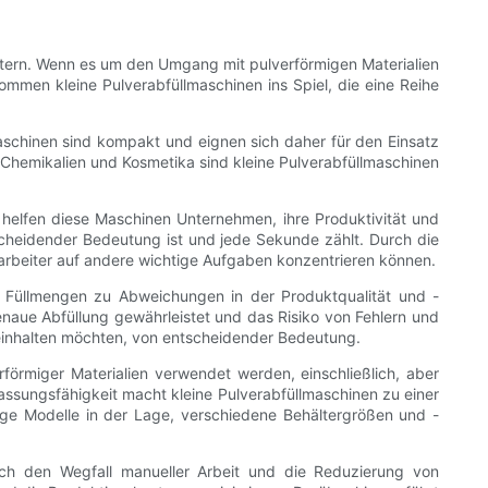
 Gütern. Wenn es um den Umgang mit pulverförmigen Materialien
mmen kleine Pulverabfüllmaschinen ins Spiel, die eine Reihe
Maschinen sind kompakt und eignen sich daher für den Einsatz
Chemikalien und Kosmetika sind kleine Pulverabfüllmaschinen
en, helfen diese Maschinen Unternehmen, ihre Produktivität und
scheidender Bedeutung ist und jede Sekunde zählt. Durch die
tarbeiter auf andere wichtige Aufgaben konzentrieren können.
chen Füllmengen zu Abweichungen in der Produktqualität und -
genaue Abfüllung gewährleistet und das Risiko von Fehlern und
 einhalten möchten, von entscheidender Bedeutung.
erförmiger Materialien verwendet werden, einschließlich, aber
ssungsfähigkeit macht kleine Pulverabfüllmaschinen zu einer
nige Modelle in der Lage, verschiedene Behältergrößen und -
rch den Wegfall manueller Arbeit und die Reduzierung von