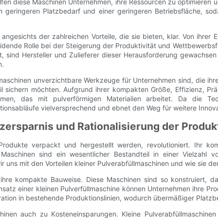
fen diese Maschinen Unternehmen, ihre Ressourcen zu optimieren un
 geringeren Platzbedarf und einer geringeren Betriebsfläche, so
ngesichts der zahlreichen Vorteile, die sie bieten, klar. Von ihrer Ef
eidende Rolle bei der Steigerung der Produktivität und Wettbewerbs
, sind Hersteller und Zulieferer dieser Herausforderung gewachsen
n.
aschinen unverzichtbare Werkzeuge für Unternehmen sind, die ihre 
l sichern möchten. Aufgrund ihrer kompakten Größe, Effizienz, Präzi
men, das mit pulverförmigen Materialien arbeitet. Da die Techn
ionsabläufe vielversprechend und ebnet den Weg für weitere Innovat
zersparnis und Rationalisierung der Produk
rodukte verpackt und hergestellt werden, revolutioniert. Ihr kom
e Maschinen sind ein wesentlicher Bestandteil in einer Vielzahl 
r uns mit den Vorteilen kleiner Pulverabfüllmaschinen und wie sie 
st ihre kompakte Bauweise. Diese Maschinen sind so konstruiert, d
satz einer kleinen Pulverfüllmaschine können Unternehmen ihre Pro
ration in bestehende Produktionslinien, wodurch übermäßiger Platz
inen auch zu Kosteneinsparungen. Kleine Pulverabfüllmaschinen