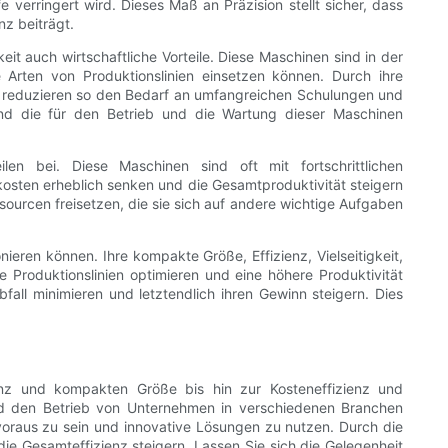
 verringert wird. Dieses Maß an Präzision stellt sicher, dass
z beiträgt.
it auch wirtschaftliche Vorteile. Diese Maschinen sind in der
 Arten von Produktionslinien einsetzen können. Durch ihre
und reduzieren so den Bedarf an umfangreichen Schulungen und
 und die für den Betrieb und die Wartung dieser Maschinen
ilen bei. Diese Maschinen sind oft mit fortschrittlichen
osten erheblich senken und die Gesamtproduktivität steigern
urcen freisetzen, die sie sich auf andere wichtige Aufgaben
nieren können. Ihre kompakte Größe, Effizienz, Vielseitigkeit,
 Produktionslinien optimieren und eine höhere Produktivität
fall minimieren und letztendlich ihren Gewinn steigern. Dies
ienz und kompakten Größe bis hin zur Kosteneffizienz und
rn und den Betrieb von Unternehmen in verschiedenen Branchen
 voraus zu sein und innovative Lösungen zu nutzen. Durch die
 die Gesamteffizienz steigern. Lassen Sie sich die Gelegenheit