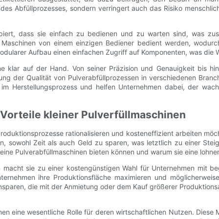
z des Abfüllprozesses, sondern verringert auch das Risiko menschlic
iert, dass sie einfach zu bedienen und zu warten sind, was zusät
se Maschinen von einem einzigen Bediener bedient werden, wodurc
 modularer Aufbau einen einfachen Zugriff auf Komponenten, was die W
hine klar auf der Hand. Von seiner Präzision und Genauigkeit bis h
ellung der Qualität von Pulverabfüllprozessen in verschiedenen Bran
er im Herstellungsprozess und helfen Unternehmen dabei, der wach
 Vorteile kleiner Pulverfüllmaschinen
 Produktionsprozesse rationalisieren und kosteneffizient arbeiten m
, sowohl Zeit als auch Geld zu sparen, was letztlich zu einer Steig
 kleine Pulverabfüllmaschinen bieten können und warum sie eine lohne
n macht sie zu einer kostengünstigen Wahl für Unternehmen mit be
nternehmen ihre Produktionsfläche maximieren und möglicherweise
insparen, die mit der Anmietung oder dem Kauf größerer Produktions
hinen eine wesentliche Rolle für deren wirtschaftlichen Nutzen. Dies