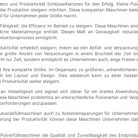
izienz und Produktivität Schlüsselfaktoren für den Erfolg. Kleine 
 die Produktion steigern möchten. Diese kompakten Maschinen bieten
eil für Unternehmen jeder Größe macht.
 Fähigkeit, die Effizienz im Betrieb zu steigern. Diese Maschinen si
liche Materialmenge enthält. Dieses Maß an Genauigkeit reduzier
roduktionsprozess ermöglicht.
uktivität erheblich steigern, indem sie den Abfüll- und Verpackun
e große Anzahl von Verpackungen in einem Bruchteil der Zeit bef
cht nur Zeit, sondern ermöglicht es Unternehmen auch, enge Fristen e
n ist ihre kompakte Größe. Im Gegensatz zu größeren, unhandlicher
lität bei Layout und Design. Dies wiederum kann zu einer besse
roduktivität weiter steigern.
an Vielseitigkeit und eignen sich daher für ein breites Anwend
diese Maschinen problemlos an unterschiedliche Pulverarten und V
arktanforderungen anzupassen.
 Pulverabfüllmaschinen auch zu Kosteneinsparungen für Unternehme
gerung der Produktivität können diese Maschinen Unternehmen dab
 Pulverfüllmaschinen die Qualität und Zuverlässigkeit des Endprod