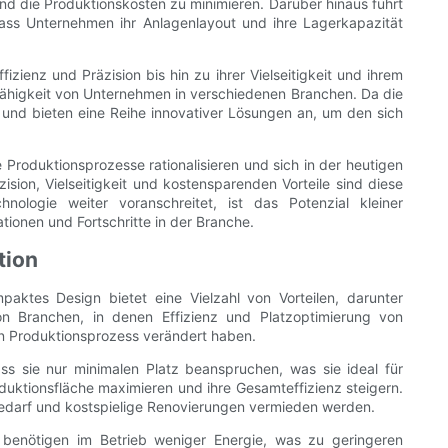
d die Produktionskosten zu minimieren. Darüber hinaus führt
dass Unternehmen ihr Anlagenlayout und ihre Lagerkapazität
fizienz und Präzision bis hin zu ihrer Vielseitigkeit und ihrem
fähigkeit von Unternehmen in verschiedenen Branchen. Da die
 und bieten eine Reihe innovativer Lösungen an, um den sich
Produktionsprozesse rationalisieren und sich in der heutigen
sion, Vielseitigkeit und kostensparenden Vorteile sind diese
ologie weiter voranschreitet, ist das Potenzial kleiner
ionen und Fortschritte in der Branche.
tion
paktes Design bietet eine Vielzahl von Vorteilen, darunter
von Branchen, in denen Effizienz und Platzoptimierung von
den Produktionsprozess verändert haben.
ass sie nur minimalen Platz beanspruchen, was sie ideal für
duktionsfläche maximieren und ihre Gesamteffizienz steigern.
bedarf und kostspielige Renovierungen vermieden werden.
 benötigen im Betrieb weniger Energie, was zu geringeren