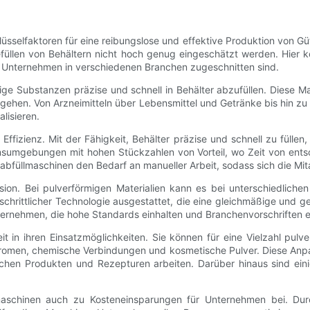
hlüsselfaktoren für eine reibungslose und effektive Produktion von
füllen von Behältern nicht hoch genug eingeschätzt werden. Hier ko
on Unternehmen in verschiedenen Branchen zugeschnitten sind.
mige Substanzen präzise und schnell in Behälter abzufüllen. Diese 
ehen. Von Arzneimitteln über Lebensmittel und Getränke bis hin zu 
lisieren.
e Effizienz. Mit der Fähigkeit, Behälter präzise und schnell zu füll
ionsumgebungen mit hohen Stückzahlen von Vorteil, wo Zeit von ent
rabfüllmaschinen den Bedarf an manueller Arbeit, sodass sich die Mi
räzision. Bei pulverförmigen Materialien kann es bei unterschiedli
schrittlicher Technologie ausgestattet, die eine gleichmäßige und 
nternehmen, die hohe Standards einhalten und Branchenvorschriften
eit in ihren Einsatzmöglichkeiten. Sie können für eine Vielzahl pulv
aromen, chemische Verbindungen und kosmetische Pulver. Diese Anpa
dlichen Produkten und Rezepturen arbeiten. Darüber hinaus sind ei
llmaschinen auch zu Kosteneinsparungen für Unternehmen bei. Du