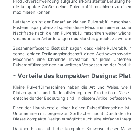
Produktverschwendung aufgrund inkonsistenter Befüllung hel
die kompakte Größe kleiner Pulverabfüllmaschinen zu einem
maximieren können.
Letztendlich ist der Bedarf an kleinen Pulverabfüllmaschinen a
Kosteneinsparpotenzial spielen diese Maschinen eine entsch
Nachfrage nach kleinen Pulverabfüllmaschinen weiter wächst
verändernden Anforderungen des Marktes gerecht zu werde
Zusammenfassend lässt sich sagen, dass kleine Pulverabfüllm
schnelllebigen Fertigungslandschaft einen Wettbewerbsvortei
Maschinen eine lohnende Investition für jedes Unterneh
Pulverabfüllmaschinen zur weiteren Verbesserung der Produkt
- Vorteile des kompakten Designs: Plat
Kleine Pulverfüllmaschinen haben die Art und Weise, wie P
Platzersparnis und Rationalisierung der Produktion. Dies
entscheidender Bedeutung sind. In diesem Artikel befassen wi
Einer der Hauptvorteile einer kleinen Pulverfüllmaschine i
Unternehmen mit begrenzter Stellfläche macht. Durch den Ein
Dieses kompakte Design ermöglicht auch eine einfache Integ
Darüber hinaus führt die kompakte Bauweise dieser Masch