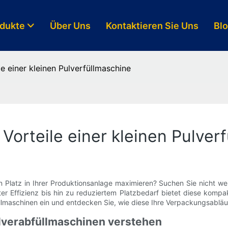
dukte
Über Uns
Kontaktieren Sie Uns
Bl
le einer kleinen Pulverfüllmaschine
 Vorteile einer kleinen Pulver
n Platz in Ihrer Produktionsanlage maximieren? Suchen Sie nicht weit
er Effizienz bis hin zu reduziertem Platzbedarf bietet diese komp
üllmaschinen ein und entdecken Sie, wie diese Ihre Verpackungsabläu
ulverabfüllmaschinen verstehen