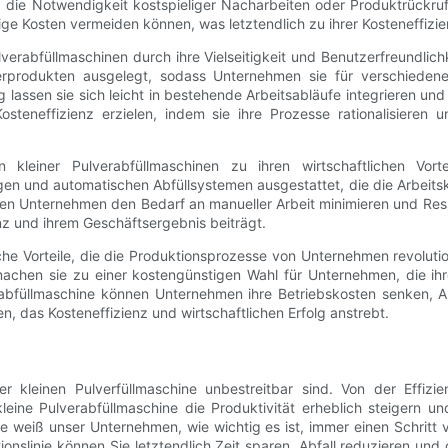
nd die Notwendigkeit kostspieliger Nacharbeiten oder Produktrückrufe
e Kosten vermeiden können, was letztendlich zu ihrer Kosteneffizien
erabfüllmaschinen durch ihre Vielseitigkeit und Benutzerfreundlichke
verprodukten ausgelegt, sodass Unternehmen sie für verschiedene
g lassen sie sich leicht in bestehende Arbeitsabläufe integrieren 
osteneffizienz erzielen, indem sie ihre Prozesse rationalisieren
 kleiner Pulverabfüllmaschinen zu ihren wirtschaftlichen Vorte
n und automatischen Abfüllsystemen ausgestattet, die die Arbeitsk
en Unternehmen den Bedarf an manueller Arbeit minimieren und Resso
enz und ihrem Geschäftsergebnis beiträgt.
che Vorteile, die die Produktionsprozesse von Unternehmen revolutio
achen sie zu einer kostengünstigen Wahl für Unternehmen, die ihre
erabfüllmaschine können Unternehmen ihre Betriebskosten senken, Ab
n, das Kosteneffizienz und wirtschaftlichen Erfolg anstrebt.
er kleinen Pulverfüllmaschine unbestreitbar sind. Von der Effiz
ne kleine Pulverabfüllmaschine die Produktivität erheblich steige
e weiß unser Unternehmen, wie wichtig es ist, immer einen Schritt
tionslinie können Sie letztendlich Zeit sparen, Abfall reduzieren und