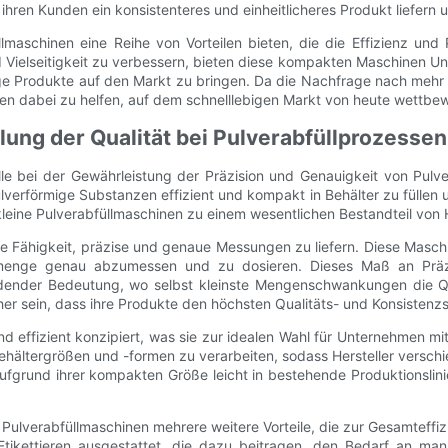
ihren Kunden ein konsistenteres und einheitlicheres Produkt liefern u
aschinen eine Reihe von Vorteilen bieten, die die Effizienz und P
nd Vielseitigkeit zu verbessern, bieten diese kompakten Maschinen U
tige Produkte auf den Markt zu bringen. Da die Nachfrage nach mehr 
men dabei zu helfen, auf dem schnelllebigen Markt von heute wettbew
llung der Qualität bei Pulverabfüllprozessen
le bei der Gewährleistung der Präzision und Genauigkeit von Pulver
verförmige Substanzen effizient und kompakt in Behälter zu füllen u
 kleine Pulverabfüllmaschinen zu einem wesentlichen Bestandteil vo
hre Fähigkeit, präzise und genaue Messungen zu liefern. Diese Maschi
vermenge genau abzumessen und zu dosieren. Dieses Maß an Präzi
eidender Bedeutung, wo selbst kleinste Mengenschwankungen die Q
icher sein, dass ihre Produkte den höchsten Qualitäts- und Konsisten
nd effizient konzipiert, was sie zur idealen Wahl für Unternehmen 
Behältergrößen und -formen zu verarbeiten, sodass Hersteller vers
aufgrund ihrer kompakten Größe leicht in bestehende Produktionslini
Pulverabfüllmaschinen mehrere weitere Vorteile, die zur Gesamteffiz
Etikettieren ausgestattet, die dazu beitragen, den Bedarf an man