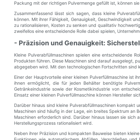
Packung mit der richtigen Pulvermenge gefüllt ist, können sie 
Zusammenfassend lässt sich sagen, dass kleine Pulverabfüllm
können. Mit ihrer Fähigkeit, Genauigkeit, Geschwindigkeit u
zu rationalisieren, Kosten zu senken und qualitativ hochwer
zweifellos eine entscheidende Rolle dabei spielen, Unterneh
- Präzision und Genauigkeit: Sicherste
Kleine Pulverabfüllmaschinen spielen eine entscheidende Rol
Produkten führen. Diese Maschinen sind darauf ausgelegt, pul
abgegeben wird. Mit den technologischen Fortschritten sind
Einer der Hauptvorteile einer kleinen Pulverfüllmaschine ist i
ihnen ermöglicht, die für jeden Behälter benötigte Pul
Getränkeindustrie sowie der Kosmetikindustrie von entsch
Einsatz einer kleinen Pulverfüllmaschine können Hersteller s
Darüber hinaus sind kleine Pulverabfüllmaschinen kompakt u
Maschinen sind häufig in der Lage, ein breites Spektrum an 
Maschinen erforderlich sind. Darüber hinaus lassen sie sich 
Herstellungsprozess rationalisiert wird.
Neben ihrer Präzision und kompakten Bauweise bieten kleine 
Funktionen wie automatischem Abfüllen, Verschließen und 