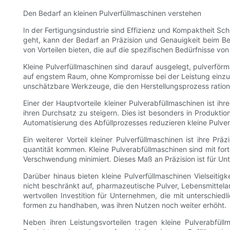
Den Bedarf an kleinen Pulverfüllmaschinen verstehen
In der Fertigungsindustrie sind Effizienz und Kompaktheit Sc
geht, kann der Bedarf an Präzision und Genauigkeit beim Be
von Vorteilen bieten, die auf die spezifischen Bedürfnisse v
Kleine Pulverfüllmaschinen sind darauf ausgelegt, pulverför
auf engstem Raum, ohne Kompromisse bei der Leistung einzug
unschätzbare Werkzeuge, die den Herstellungsprozess rationa
Einer der Hauptvorteile kleiner Pulverabfüllmaschinen ist ihr
ihren Durchsatz zu steigern. Dies ist besonders in Produkt
Automatisierung des Abfüllprozesses reduzieren kleine Pulve
Ein weiterer Vorteil kleiner Pulverfüllmaschinen ist ihre P
quantität kommen. Kleine Pulverabfüllmaschinen sind mit fort
Verschwendung minimiert. Dieses Maß an Präzision ist für U
Darüber hinaus bieten kleine Pulverfüllmaschinen Vielseitigk
nicht beschränkt auf, pharmazeutische Pulver, Lebensmittel
wertvollen Investition für Unternehmen, die mit unterschie
formen zu handhaben, was ihren Nutzen noch weiter erhöht.
Neben ihren Leistungsvorteilen tragen kleine Pulverabfü