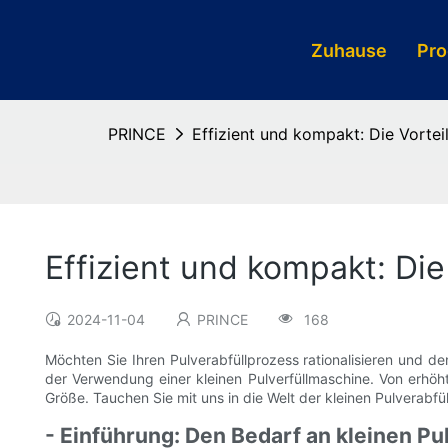
Zuhause
Pro
PRINCE
Effizient und kompakt: Die Vortei
Effizient und kompakt: Die
2024-11-04
PRINCE
168
Möchten Sie Ihren Pulverabfüllprozess rationalisieren und de
der Verwendung einer kleinen Pulverfüllmaschine. Von erhöht
Größe. Tauchen Sie mit uns in die Welt der kleinen Pulverabf
- Einführung: Den Bedarf an kleinen P