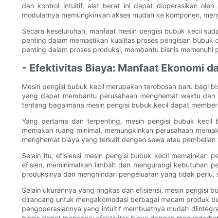
dan kontrol intuitif, alat berat ini dapat dioperasikan ol
modularnya memungkinkan akses mudah ke komponen, menye
Secara keseluruhan, manfaat mesin pengisi bubuk kecil suda
penting dalam memastikan kualitas proses pengisian bubuk d
penting dalam proses produksi, membantu bisnis memenuhi pe
- Efektivitas Biaya: Manfaat Ekonomi d
Mesin pengisi bubuk kecil merupakan terobosan baru bagi b
yang dapat membantu perusahaan menghemat waktu dan uang,
tentang bagaimana mesin pengisi bubuk kecil dapat memberi
Yang pertama dan terpenting, mesin pengisi bubuk kecil 
memakan ruang minimal, memungkinkan perusahaan memaksim
menghemat biaya yang terkait dengan sewa atau pembelian fas
Selain itu, efisiensi mesin pengisi bubuk kecil memainka
efisien, meminimalkan limbah dan mengurangi kebutuhan pe
produksinya dan menghindari pengeluaran yang tidak perlu, s
Selain ukurannya yang ringkas dan efisiensi, mesin pengis
dirancang untuk mengakomodasi berbagai macam produk bub
pengoperasiannya yang intuitif membuatnya mudah diintegras
bisnis dapat mencapai efektivitas biaya dengan menyederh