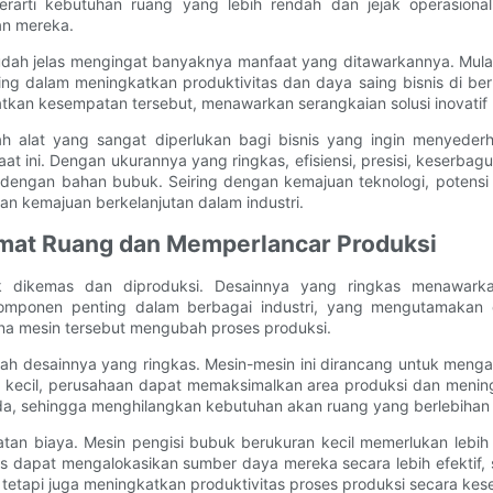
erarti kebutuhan ruang yang lebih rendah dan jejak operasional
an mereka.
dah jelas mengingat banyaknya manfaat yang ditawarkannya. Mulai 
g dalam meningkatkan produktivitas dan daya saing bisnis di ber
tkan kesempatan tersebut, menawarkan serangkaian solusi inovati
lah alat yang sangat diperlukan bagi bisnis yang ingin menyed
at ini. Dengan ukurannya yang ringkas, efisiensi, presisi, keserb
dengan bahan bubuk. Seiring dengan kemajuan teknologi, potensi 
an kemajuan berkelanjutan dalam industri.
mat Ruang dan Memperlancar Produksi
duk dikemas dan diproduksi. Desainnya yang ringkas menawa
ponen penting dalam berbagai industri, yang mengutamakan efisi
na mesin tersebut mengubah proses produksi.
ah desainnya yang ringkas. Mesin-mesin ini dirancang untuk menga
kecil, perusahaan dapat memaksimalkan area produksi dan meningka
da, sehingga menghilangkan kebutuhan akan ruang yang berlebihan
ematan biaya. Mesin pengisi bubuk berukuran kecil memerlukan lebih
a bisnis dapat mengalokasikan sumber daya mereka secara lebih efek
etapi juga meningkatkan produktivitas proses produksi secara kese