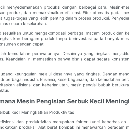
cil menyederhanakan produksi dengan berbagai cara. Mesin-mesi
an produk, dan memaksimalkan efisiensi. Fitur otomatis pada me
tugas-tugas yang lebih penting dalam proses produksi. Penyederh
emas secara keseluruhan.
h disesuaikan untuk mengakomodasi berbagai macam produk dan ke
ghasilkan beragam produk tanpa berinvestasi pada banyak mesin. 
konsumen dengan cepat.
dalah kemudahan perawatannya. Desainnya yang ringkas menjadik
as. Keandalan ini memastikan bahwa bisnis dapat secara konsist
egudang keunggulan melalui desainnya yang ringkas. Dengan men
is di berbagai industri. Efisiensi, keserbagunaan, dan kemudahan 
itaskan efisiensi dan keberlanjutan, mesin pengisi bubuk berukur
ktur.
imana Mesin Pengisian Serbuk Kecil Mening
erbuk Kecil Meningkatkan Produktivitas
fisiensi dan produktivitas merupakan faktor kunci keberhasilan.
gkatkan produksi. Alat berat kompak ini menawarkan beragam ma