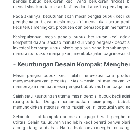
pengisi bubuk berukuran kecil yang berukuran ringkas b
memaksimalkan tata letak fasilitas dan kapasitas penyimpan
Pada akhirnya, kebutuhan akan mesin pengisi bubuk kecil su
penghematan biaya, mesin-mesin ini memainkan peran pentin
kecil terus meningkat, produsen dan pemasok pun memanfaa
Kesimpulannya, mesin pengisi bubuk berukuran kecil ada
kompetitif dalam lanskap manufaktur yang bergerak cepat sa
investasi berharga untuk bisnis apa pun yang berhubungan 
manufaktur cukup menjanjikan, membuka jalan bagi inovasi d
- Keuntungan Desain Kompak: Menghe
Mesin pengisi bubuk kecil telah merevolusi cara pro
menyederhanakan produksi. Mesin-mesin ini merupakan kom
mempelajari manfaat mesin pengisi bubuk kecil dan bagaima
Salah satu keuntungan utama mesin pengisi bubuk kecil adal
ruang terbatas. Dengan memanfaatkan mesin pengisi bubuk 
memungkinkan integrasi yang mudah ke lini produksi yang a
Selain itu, sifat kompak dari mesin ini juga berarti pengh
utilitas. Selain itu, ukuran yang lebih kecil berarti bahw
atau gudang tambahan. Hal ini tidak hanya menghemat uang t