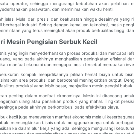
eh satu operator, sehingga mengurangi kebutuhan akan pelatihan e
derhanakan perawatan, dan meminimalkan waktu henti.
h jelas. Mulai dari presisi dan keakuratan hingga desainnya yang r
i berbagai industri. Seiring dengan kemajuan teknologi, mesin pen
rmintaan yang terus meningkat akan produk berkualitas tinggi dan d
ari Mesin Pengisian Serbuk Kecil
isnis yang ingin menyederhanakan proses produksi dan mencapai efe
 yang pada akhirnya menghasilkan peningkatan efisiensi dan prod
kan manfaat ekonomi dan mengapa mesin tersebut merupakan invest
berukuran kompak menjadikannya pilihan hemat biaya untuk bisni
alkan area produksi dan berpotensi meningkatkan output. Dengan
ilitas produksi yang lebih besar, menjadikan mesin pengisi bubuk k
n peran penting dalam manfaat ekonominya. Mesin ini dirancang un
ngerjaan ulang atau penarikan produk yang mahal. Tingkat presis
ehingga pada akhirnya berkontribusi pada efektivitas biaya.
i bubuk kecil juga menawarkan manfaat ekonomis melalui keserbagu
uk, memungkinkan bisnis untuk menggunakannya untuk berbagai je
ikan ke dalam alur kerja yang ada, sehingga mengurangi kebutuhan 
anakan proses dan meminimalkan sumber daya yang diperlukan untuk