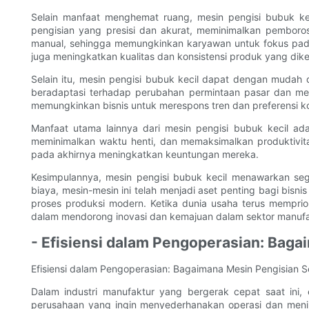
Selain manfaat menghemat ruang, mesin pengisi bubuk ke
pengisian yang presisi dan akurat, meminimalkan pemboros
manual, sehingga memungkinkan karyawan untuk fokus pada 
juga meningkatkan kualitas dan konsistensi produk yang dik
Selain itu, mesin pengisi bubuk kecil dapat dengan muda
beradaptasi terhadap perubahan permintaan pasar dan men
memungkinkan bisnis untuk merespons tren dan preferensi 
Manfaat utama lainnya dari mesin pengisi bubuk kecil a
meminimalkan waktu henti, dan memaksimalkan produktivit
pada akhirnya meningkatkan keuntungan mereka.
Kesimpulannya, mesin pengisi bubuk kecil menawarkan s
biaya, mesin-mesin ini telah menjadi aset penting bagi bisn
proses produksi modern. Ketika dunia usaha terus memprior
dalam mendorong inovasi dan kemajuan dalam sektor manufa
- Efisiensi dalam Pengoperasian: Baga
Efisiensi dalam Pengoperasian: Bagaimana Mesin Pengisian S
Dalam industri manufaktur yang bergerak cepat saat ini, e
perusahaan yang ingin menyederhanakan operasi dan menin