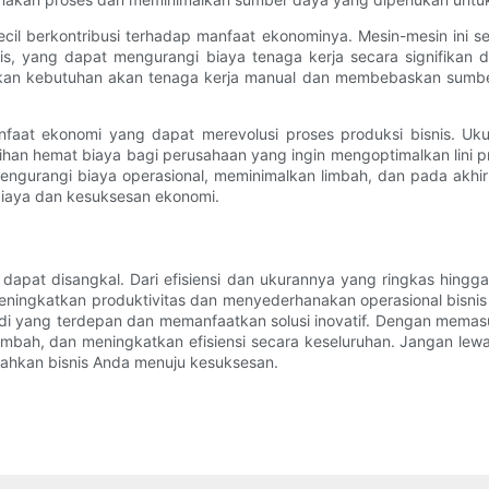
il berkontribusi terhadap manfaat ekonominya. Mesin-mesin ini seri
is, yang dapat mengurangi biaya tenaga kerja secara signifikan 
lkan kebutuhan akan tenaga kerja manual dan membebaskan sumber
faat ekonomi yang dapat merevolusi proses produksi bisnis. Uku
han hemat biaya bagi perusahaan yang ingin mengoptimalkan lini p
 mengurangi biaya operasional, meminimalkan limbah, dan pada akhi
biaya dan kesuksesan ekonomi.
 dapat disangkal. Dari efisiensi dan ukurannya yang ringkas hing
eningkatkan produktivitas dan menyederhanakan operasional bisnis 
di yang terdepan dan memanfaatkan solusi inovatif. Dengan memasu
mbah, dan meningkatkan efisiensi secara keseluruhan. Jangan le
 arahkan bisnis Anda menuju kesuksesan.