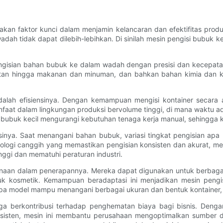
pakan faktor kunci dalam menjamin kelancaran dan efektifitas pro
adah tidak dapat dilebih-lebihkan. Di sinilah mesin pengisi bubu
ngisian bahan bubuk ke dalam wadah dengan presisi dan kecepatan.
atan hingga makanan dan minuman, dan bahkan bahan kimia dan ko
dalah efisiensinya. Dengan kemampuan mengisi kontainer secara 
nfaat dalam lingkungan produksi bervolume tinggi, di mana waktu ad
bubuk kecil mengurangi kebutuhan tenaga kerja manual, sehingga k
sisinya. Saat menangani bahan bubuk, variasi tingkat pengisian ap
ologi canggih yang memastikan pengisian konsisten dan akurat, me
nggi dan mematuhi peraturan industri.
agunaan dalam penerapannya. Mereka dapat digunakan untuk berbag
 kosmetik. Kemampuan beradaptasi ini menjadikan mesin pengisi
rapa model mampu menangani berbagai ukuran dan bentuk kontaine
 juga berkontribusi terhadap penghematan biaya bagi bisnis. Den
nsisten, mesin ini membantu perusahaan mengoptimalkan sumber da