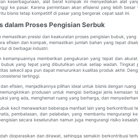
an keserbagunaan, alat berat kompak ini menyediakan alat yan
ggi ke pasar. Karena permintaan akan efisiensi yang lebih besar 
bisnis tetap kompetitif di pasar yang bergerak cepat saat ini.
tas dalam Proses Pengisian Serbuk
 memastikan presisi dan keakuratan proses pengisian bubuk, yang p
ra efisien dan kompak, memastikan jumlah bahan yang tepat disalu
ur di berbagai industri.
ah kemampuannya memberikan pengukuran yang tepat dan akurat. 
uk yang tepat yang dibutuhkan untuk setiap wadah. Tingkat presi
titas sekecil apa pun dapat menurunkan kualitas produk akhir. De
nsistensi tertinggi.
 dan efisien, menjadikannya pilihan ideal untuk bisnis dengan ruan
emungkinkan produsen untuk mengisi berbagai jenis kemasan ta
oduksi yang ada, menghemat ruang yang berharga, dan menyederhan
bubuk kecil menawarkan beberapa manfaat lain yang berkontribusi te
n otomatis, pembatasan, dan pelabelan, yang membantu mengurangi
s pengisian secara keseluruhan namun juga mengurangi risiko kesala
 mudah dioperasikan dan dirawat, sehingga semakin berkontribusi t