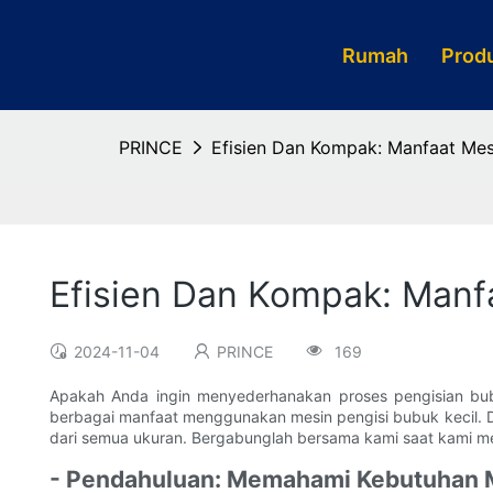
Rumah
Prod
PRINCE
Efisien Dan Kompak: Manfaat Mesi
Efisien Dan Kompak: Manfa
2024-11-04
PRINCE
169
Apakah Anda ingin menyederhanakan proses pengisian bubuk
berbagai manfaat menggunakan mesin pengisi bubuk kecil. Da
dari semua ukuran. Bergabunglah bersama kami saat kami me
- Pendahuluan: Memahami Kebutuhan M