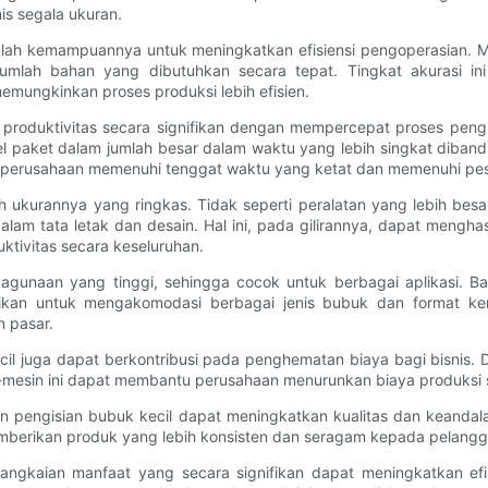
is segala ukuran.
alah kemampuannya untuk meningkatkan efisiensi pengoperasian. M
jumlah bahan yang dibutuhkan secara tepat. Tingkat akurasi in
mungkinkan proses produksi lebih efisien.
an produktivitas secara signifikan dengan mempercepat proses pe
el paket dalam jumlah besar dalam waktu yang lebih singkat diban
 perusahaan memenuhi tenggat waktu yang ketat dan memenuhi pesa
h ukurannya yang ringkas. Tidak seperti peralatan yang lebih besar
alam tata letak dan desain. Hal ini, pada gilirannya, dapat mengha
ktivitas secara keseluruhan.
agunaan yang tinggi, sehingga cocok untuk berbagai aplikasi. B
kan untuk mengakomodasi berbagai jenis bubuk dan format kema
 pasar.
kecil juga dapat berkontribusi pada penghematan biaya bagi bisni
in-mesin ini dapat membantu perusahaan menurunkan biaya produksi
mesin pengisian bubuk kecil dapat meningkatkan kualitas dan kean
mberikan produk yang lebih konsisten dan seragam kepada pelangg
ngkaian manfaat yang secara signifikan dapat meningkatkan efis