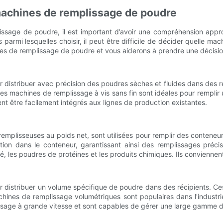
machines de remplissage de poudre
plissage de poudre, il est important d’avoir une compréhension ap
armi lesquelles choisir, il peut être difficile de décider quelle ma
es de remplissage de poudre et vous aiderons à prendre une décision é
distribuer avec précision des poudres sèches et fluides dans des réc
Les machines de remplissage à vis sans fin sont idéales pour rempli
nt être facilement intégrés aux lignes de production existantes.
plisseuses au poids net, sont utilisées pour remplir des conteneurs
ution dans le conteneur, garantissant ainsi des remplissages préc
é, les poudres de protéines et les produits chimiques. Ils conviennen
distribuer un volume spécifique de poudre dans des récipients. Ces
chines de remplissage volumétriques sont populaires dans l'industri
plissage à grande vitesse et sont capables de gérer une large gamme d