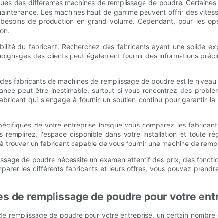
tiques des différentes machines de remplissage de poudre. Certaines 
de maintenance. Les machines haut de gamme peuvent offrir des vites
 besoins de production en grand volume. Cependant, pour les opér
ion.
 fiabilité du fabricant. Recherchez des fabricants ayant une solide
émoignages des clients peut également fournir des informations préci
es fabricants de machines de remplissage de poudre est le niveau de 
istance peut être inestimable, surtout si vous rencontrez des pro
n fabricant qui s'engage à fournir un soutien continu pour garantir l
 spécifiques de votre entreprise lorsque vous comparez les fabri
remplirez, l'espace disponible dans votre installation et toute ré
et à trouver un fabricant capable de vous fournir une machine de rem
issage de poudre nécessite un examen attentif des prix, des fonction
arer les différents fabricants et leurs offres, vous pouvez prendre 
es de remplissage de poudre pour votre ent
s de remplissage de poudre pour votre entreprise, un certain nombr