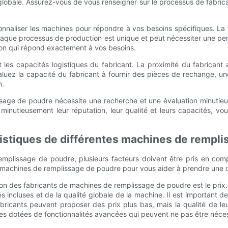
té globale. Assurez-vous de vous renseigner sur le processus de fabri
liser les machines pour répondre à vos besoins spécifiques. La flex
que processus de production est unique et peut nécessiter une pers
ion qui répond exactement à vos besoins.
es capacités logistiques du fabricant. La proximité du fabricant a
Évaluez la capacité du fabricant à fournir des pièces de rechange,
n.
issage de poudre nécessite une recherche et une évaluation minutie
 minutieusement leur réputation, leur qualité et leurs capacités, v
ristiques de différentes machines de rempl
 remplissage de poudre, plusieurs facteurs doivent être pris en com
 machines de remplissage de poudre pour vous aider à prendre une d
son des fabricants de machines de remplissage de poudre est le prix
s incluses et de la qualité globale de la machine. Il est important
abricants peuvent proposer des prix plus bas, mais la qualité de le
s dotées de fonctionnalités avancées qui peuvent ne pas être néces