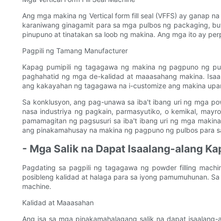
Ang mga makina ng Vertical form fill seal (VFFS) ay ganap
karaniwang ginagamit para sa mga pulbos ng packaging, buti
pinupuno at tinatakan sa loob ng makina. Ang mga ito ay pe
Pagpili ng Tamang Manufacturer
Kapag pumipili ng tagagawa ng makina ng pagpuno ng pu
paghahatid ng mga de-kalidad at maaasahang makina. Isaal
ang kakayahan ng tagagawa na i-customize ang makina upang
Sa konklusyon, ang pag-unawa sa iba't ibang uri ng mga po
nasa industriya ng pagkain, parmasyutiko, o kemikal, ma
pamamagitan ng pagsusuri sa iba't ibang uri ng mga makin
ang pinakamahusay na makina ng pagpuno ng pulbos para s
- Mga Salik na Dapat Isaalang-alang K
Pagdating sa pagpili ng tagagawa ng powder filling mach
posibleng kalidad at halaga para sa iyong pamumuhunan. Sa g
machine.
Kalidad at Maaasahan
Ang isa sa mga pinakamahalagang salik na dapat isaalang