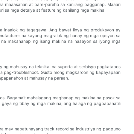
na maaasahan at pare-pareho sa kanilang pagganap. Maaari
i sa mga detalye at feature ng kanilang mga makina.
 inaalok ng tagagawa. Ang bawat linya ng produksyon ay
manufacturer na kayang mag-alok ng hanay ng mga opsyon sa
 iyo na makahanap ng isang makina na naaayon sa iyong mga
 ng mahusay na teknikal na suporta at serbisyo pagkatapos
g sa pag-troubleshoot. Gusto mong magkaroon ng kapayapaan
 napapanahon at mahusay na paraan.
lbos. Bagama't mahalagang maghanap ng makina na pasok sa
k gaya ng tibay ng mga makina, ang halaga ng pagpapanatili
na may napatunayang track record sa industriya ng pagpuno