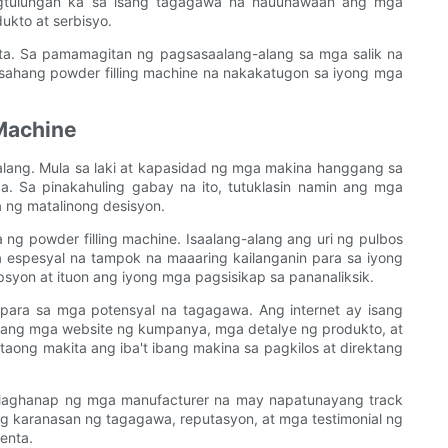
pagtulungan ka sa isang tagagawa na nauunawaan ang mga
ukto at serbisyo.
sta. Sa pamamagitan ng pagsasaalang-alang sa mga salik na
asahang powder filling machine na nakakatugon sa iyong mga
 Machine
alang. Mula sa laki at kapasidad ng mga makina hanggang sa
 Sa pinakahuling gabay na ito, tutuklasin namin ang mga
 ng matalinong desisyon.
g powder filling machine. Isaalang-alang ang uri ng pulbos
a espesyal na tampok na maaaring kailanganin para sa iyong
yon at ituon ang iyong mga pagsisikap sa pananaliksik.
ara sa mga potensyal na tagagawa. Ang internet ay isang
ang mga website ng kumpanya, mga detalye ng produkto, at
aong makita ang iba't ibang makina sa pagkilos at direktang
 Maghanap ng mga manufacturer na may napatunayang track
ng karanasan ng tagagawa, reputasyon, at mga testimonial ng
enta.