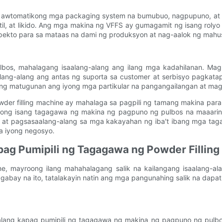
 na awtomatikong mga packaging system na bumubuo, nagpupuno, at 
l, at likido. Ang mga makina ng VFFS ay gumagamit ng isang rolyo 
rpekto para sa mataas na dami ng produksyon at nag-aalok ng mahus
lbos, mahalagang isaalang-alang ang ilang mga kadahilanan. Ma
ang-alang ang antas ng suporta sa customer at serbisyo pagkatapo
 matugunan ang iyong mga partikular na pangangailangan at magbi
wder filling machine ay mahalaga sa pagpili ng tamang makina pa
yroong isang tagagawa ng makina ng pagpuno ng pulbos na maaarin
a at pagsasaalang-alang sa mga kakayahan ng iba't ibang mga taga
a iyong negosyo.
apag Pumipili ng Tagagawa ng Powder Fillin
ine, mayroong ilang mahahalagang salik na kailangang isaalang
abay na ito, tatalakayin natin ang mga pangunahing salik na dapat
-alang kapag pumipili ng tagagawa ng makina ng pagpuno ng pulb