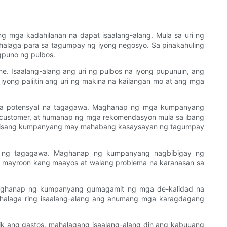
 mga kadahilanan na dapat isaalang-alang. Mula sa uri ng
alaga para sa tagumpay ng iyong negosyo. Sa pinakahuling
gpuno ng pulbos.
e. Isaalang-alang ang uri ng pulbos na iyong pupunuin, ang
ong paliitin ang uri ng makina na kailangan mo at ang mga
mga potensyal na tagagawa. Maghanap ng mga kumpanyang
ng customer, at humanap ng mga rekomendasyon mula sa ibang
 Ang isang kumpanyang may mahabang kasaysayan ng tagumpay
lok ng tagagawa. Maghanap ng kumpanyang nagbibigay ng
o na mayroon kang maayos at walang problema na karanasan sa
 Maghanap ng kumpanyang gumagamit ng mga de-kalidad na
halaga ring isaalang-alang ang anumang mga karagdagang
ik ang gastos, mahalagang isaalang-alang din ang kabuuang