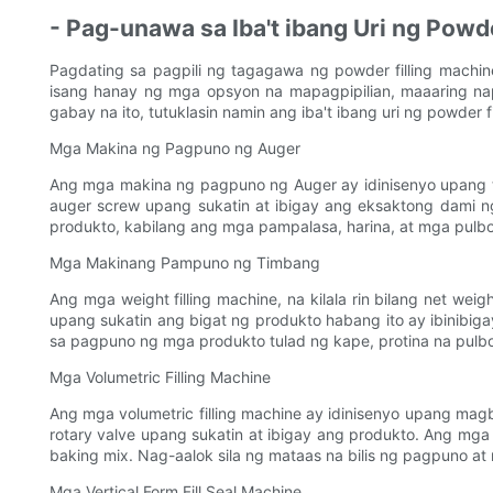
- Pag-unawa sa Iba't ibang Uri ng Powd
Pagdating sa pagpili ng tagagawa ng powder filling machi
isang hanay ng mga opsyon na mapagpipilian, maaaring na
gabay na ito, tutuklasin namin ang iba't ibang uri ng powde
Mga Makina ng Pagpuno ng Auger
Ang mga makina ng pagpuno ng Auger ay idinisenyo upang t
auger screw upang sukatin at ibigay ang eksaktong dami
produkto, kabilang ang mga pampalasa, harina, at mga pulbo
Mga Makinang Pampuno ng Timbang
Ang mga weight filling machine, na kilala rin bilang net w
upang sukatin ang bigat ng produkto habang ito ay ibinibig
sa pagpuno ng mga produkto tulad ng kape, protina na pulbo
Mga Volumetric Filling Machine
Ang mga volumetric filling machine ay idinisenyo upang ma
rotary valve upang sukatin at ibigay ang produkto. Ang mga v
baking mix. Nag-aalok sila ng mataas na bilis ng pagpuno 
Mga Vertical Form Fill Seal Machine