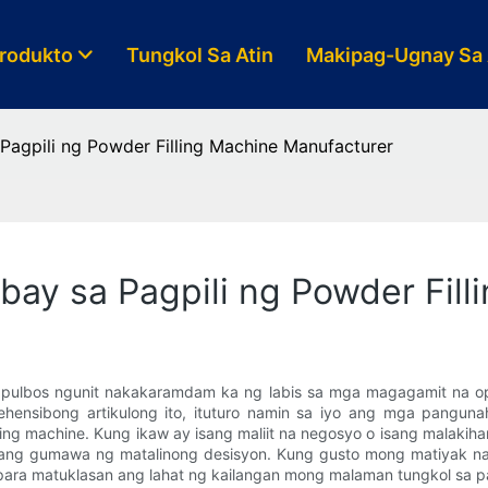
rodukto
Tungkol Sa Atin
Makipag-Ugnay Sa 
agpili ng Powder Filling Machine Manufacturer
ay sa Pagpili ng Powder Fill
pulbos ngunit nakakaramdam ka ng labis sa mga magagamit na op
ehensibong artikulong ito, ituturo namin sa iyo ang mga pangunah
ng machine. Kung ikaw ay isang maliit na negosyo o isang malakih
kang gumawa ng matalinong desisyon. Kung gusto mong matiyak 
ara matuklasan ang lahat ng kailangan mong malaman tungkol sa pa