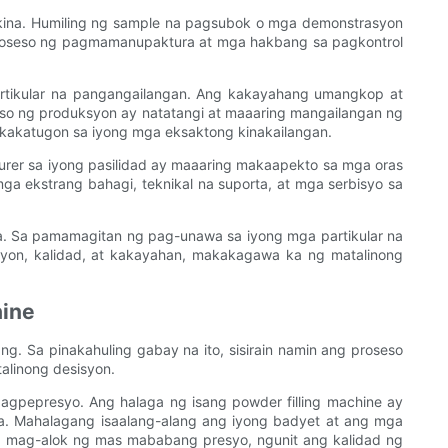
kina. Humiling ng sample na pagsubok o mga demonstrasyon
proseso ng pagmamanupaktura at mga hakbang sa pagkontrol
rtikular na pangangailangan. Ang kakayahang umangkop at
so ng produksyon ay natatangi at maaaring mangailangan ng
akatugon sa iyong mga eksaktong kinakailangan.
urer sa iyong pasilidad ay maaaring makaapekto sa mga oras
 ekstrang bahagi, teknikal na suporta, at mga serbisyo sa
sa. Sa pamamagitan ng pag-unawa sa iyong mga partikular na
yon, kalidad, at kakayahan, makakagawa ka ng matalinong
hine
. Sa pinakahuling gabay na ito, sisirain namin ang proseso
alinong desisyon.
gpepresyo. Ang halaga ng isang powder filling machine ay
. Mahalagang isaalang-alang ang iyong badyet at ang mga
g mag-alok ng mas mababang presyo, ngunit ang kalidad ng