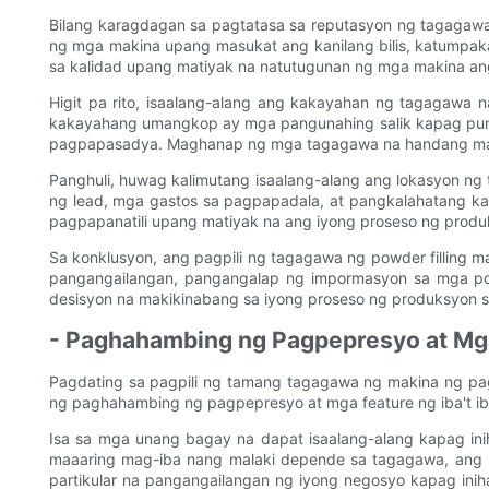
Bilang karagdagan sa pagtatasa sa reputasyon ng tagagaw
ng mga makina upang masukat ang kanilang bilis, katumpa
sa kalidad upang matiyak na natutugunan ng mga makina a
Higit pa rito, isaalang-alang ang kakayahan ng tagagaw
kakayahang umangkop ay mga pangunahing salik kapag pumip
pagpapasadya. Maghanap ng mga tagagawa na handang makip
Panghuli, huwag kalimutang isaalang-alang ang lokasyon ng
ng lead, mga gastos sa pagpapadala, at pangkalahatang ka
pagpapanatili upang matiyak na ang iyong proseso ng prod
Sa konklusyon, ang pagpili ng tagagawa ng powder filling 
pangangailangan, pangangalap ng impormasyon sa mga pot
desisyon na makikinabang sa iyong proseso ng produksyon s
- Paghahambing ng Pagpepresyo at Mga
Pagdating sa pagpili ng tamang tagagawa ng makina ng pagp
ng paghahambing ng pagpepresyo at mga feature ng iba't i
Isa sa mga unang bagay na dapat isaalang-alang kapag in
maaaring mag-iba nang malaki depende sa tagagawa, ang 
partikular na pangangailangan ng iyong negosyo kapag in