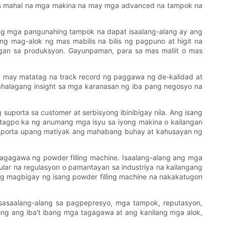
mas mahal na mga makina na may mga advanced na tampok na
ang mga pangunahing tampok na dapat isaalang-alang ay ang
g mag-alok ng mas mabilis na bilis ng pagpuno at higit na
an sa produksyon. Gayunpaman, para sa mas maliit o mas
 may matatag na track record ng paggawa ng de-kalidad at
ahalagang insight sa mga karanasan ng iba pang negosyo na
uporta sa customer at serbisyong ibinibigay nila. Ang isang
tagpo ka ng anumang mga isyu sa iyong makina o kailangan
 suporta upang matiyak ang mahabang buhay at kahusayan ng
agagawa ng powder filling machine. Isaalang-alang ang mga
ular na regulasyon o pamantayan sa industriya na kailangang
ing magbigay ng isang powder filling machine na nakakatugon
asaalang-alang sa pagpepresyo, mga tampok, reputasyon,
ing ang iba't ibang mga tagagawa at ang kanilang mga alok,