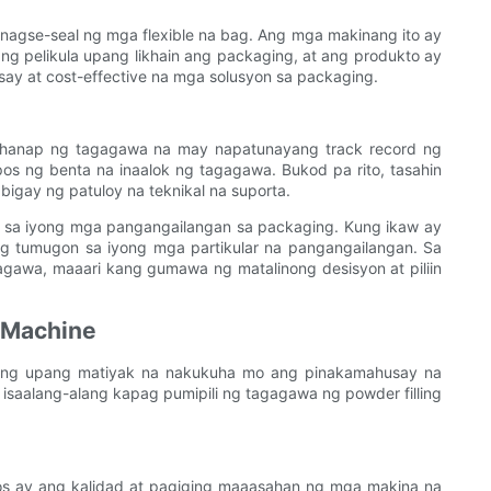
nagse-seal ng mga flexible na bag. Ang mga makinang ito ay
ng pelikula upang likhain ang packaging, at ang produkto ay
ay at cost-effective na mga solusyon sa packaging.
ghanap ng tagagawa na may napatunayang track record ng
s ng benta na inaalok ng tagagawa. Bukod pa rito, tasahin
gay ng patuloy na teknikal na suporta.
ra sa iyong mga pangangailangan sa packaging. Kung ikaw ay
g tumugon sa iyong mga partikular na pangangailangan. Sa
gawa, maaari kang gumawa ng matalinong desisyon at piliin
g Machine
-alang upang matiyak na nakukuha mo ang pinakamahusay na
 isaalang-alang kapag pumipili ng tagagawa ng powder filling
os ay ang kalidad at pagiging maaasahan ng mga makina na