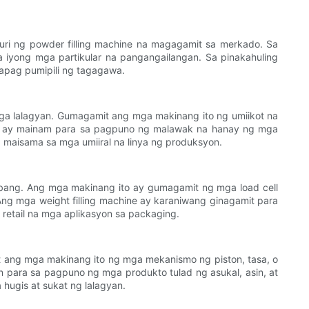
uri ng powder filling machine na magagamit sa merkado. Sa
iyong mga partikular na pangangailangan. Sa pinakahuling
kapag pumipili ng tagagawa.
ga lalagyan. Gumagamit ang mga makinang ito ng umiikot na
er ay mainam para sa pagpuno ng malawak na hanay ng mga
 maisama sa mga umiiral na linya ng produksyon.
timbang. Ang mga makinang ito ay gumagamit ng mga load cell
Ang mga weight filling machine ay karaniwang ginagamit para
retail na mga aplikasyon sa packaging.
t ang mga makinang ito ng mga mekanismo ng piston, tasa, o
min para sa pagpuno ng mga produkto tulad ng asukal, asin, at
hugis at sukat ng lalagyan.