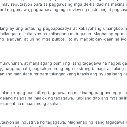
y may reputasyon para sa paggawa ng mga de-kalidad na makina 
cord ng gumawa, pagbabasa ng mga review ng customer, at pagsusur
-alang ay ang antas ng pagpapasadya at kakayahang umangkop na
nakailangan o limitasyon na kailangang matugunan. Maghanap ng 
i ng lalagyan, at uri ng mga pulbos. Ito ay magbibigay-daan sa
amumuhunan, at mahalagang pumili ng isang tagagawa na nagbibigay
y, pagpapanatili, pagkakaroon ng mga ekstrang bahagi, at tulon
yan ang manufacturer para tulungan kang lutasin ang isyu sa isang
ng-alang kapag pumipili ng tagagawa ng makina ng pagpuno ng pu
galang halaga na inaalok ng tagagawa. Kabilang dito ang mga sali
nvestment na maaari mong asahan.
utasyon sa industriya ng tagagawa. Maghanap ng isang tagagawa 