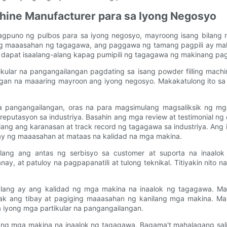
chine Manufacturer para sa Iyong Negosyo
gpuno ng pulbos para sa iyong negosyo, mayroong isang bilang ng
ng maaasahan ng tagagawa, ang paggawa ng tamang pagpili ay mah
na dapat isaalang-alang kapag pumipili ng tagagawa ng makinang pa
ular na pangangailangan pagdating sa isang powder filling machin
an na maaaring mayroon ang iyong negosyo. Makakatulong ito sa iy
 pangangailangan, oras na para magsimulang magsaliksik ng 
 reputasyon sa industriya. Basahin ang mga review at testimonial 
g-alang ang karanasan at track record ng tagagawa sa industriya.
y ng maaasahan at mataas na kalidad na mga makina.
-alang ang antas ng serbisyo sa customer at suporta na inaa
nay, at patuloy na pagpapanatili at tulong teknikal. Titiyakin nit
-alang ay ang kalidad ng mga makina na inaalok ng tagagawa.
ak ang tibay at pagiging maaasahan ng kanilang mga makina. Ma
 iyong mga partikular na pangangailangan.
 ng mga makina na inaalok ng tagagawa. Bagama't mahalagang sal