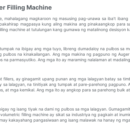
er Filling Machine
ne, mahalagang magkaroon ng masusing pag-unawa sa iba't ibang 
pakahirap magpasya kung aling makina ang pinakaangkop para sa 
r filling machine at tutulungan kang gumawa ng matalinong desisyon 
umpak na ibigay ang mga tuyo, libreng dumadaloy na pulbos sa m
 ng pulbos na kinakailangan. Ang mga makina ng pagpuno ng Aug
s na parmasyutiko. Ang mga ito ay maraming nalalaman at madaling
eight fillers, ay ginagamit upang punan ang mga lalagyan batay sa 
ay sa lalagyan, na tinitiyak ang tumpak at pare-parehong pagpuno. 
s, at mga kemikal. Ang mga ito ay angkop para sa parehong bulk at 
gbigay ng isang tiyak na dami ng pulbos sa mga lalagyan. Gumagami
olumetric filling machine ay sikat sa industriya ng pagkain at inu
at may kakayahang pangasiwaan ang isang malawak na hanay ng mga 