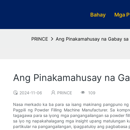
Bahay
Mga P
PRINCE
Ang Pinakamahusay na Gabay sa P
Ang Pinakamahusay na Gab
2024-11-06
PRINCE
109
Nasa merkado ka ba para sa isang makinang pangpuno ng 
Pagpili ng Powder Filling Machine Manufacturer. Sa kompr
tagagawa para sa iyong mga pangangailangan sa powder filli
sa iyo ng napakahalagang mga insight upang matulungan 
partikular na pangangailangan, ipagpatuloy ang pagbabasa p