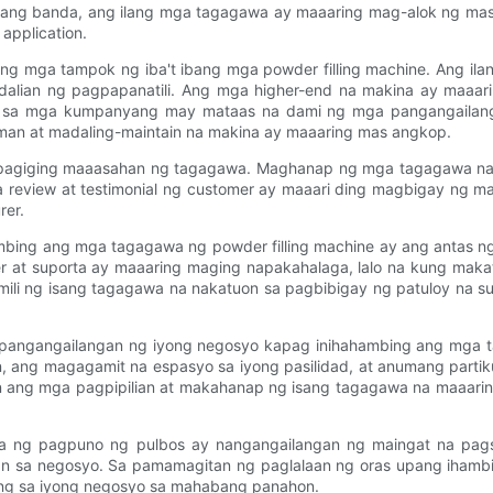
abilang banda, ang ilang mga tagagawa ay maaaring mag-alok ng 
application.
g mga tampok ng iba't ibang mga powder filling machine. Ang il
alian ng pagpapanatili. Ang mga higher-end na makina ay maaarin
 sa mga kumpanyang may mataas na dami ng mga pangangailang
man at madaling-maintain na makina ay maaaring mas angkop.
 at pagiging maaasahan ng tagagawa. Maghanap ng mga tagagawa na
review at testimonial ng customer ay maaari ding magbigay ng m
rer.
bing ang mga tagagawa ng powder filling machine ay ang antas ng s
r at suporta ay maaaring maging napakahalaga, lalo na kung maka
mili ng isang tagagawa na nakatuon sa pagbibigay ng patuloy na
a pangangailangan ng iyong negosyo kapag inihahambing ang mga t
, ang magagamit na espasyo sa iyong pasilidad, at anumang partik
itin ang mga pagpipilian at makahanap ng isang tagagawa na maaar
na ng pagpuno ng pulbos ay nangangailangan ng maingat na pags
ngan sa negosyo. Sa pamamagitan ng paglalaan ng oras upang ihamb
ng sa iyong negosyo sa mahabang panahon.