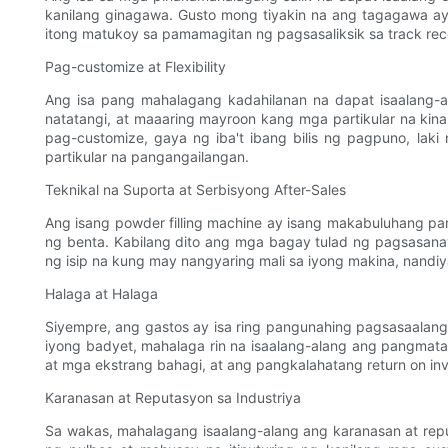
kanilang ginagawa. Gusto mong tiyakin na ang tagagawa a
itong matukoy sa pamamagitan ng pagsasaliksik sa track re
Pag-customize at Flexibility
Ang isa pang mahalagang kadahilanan na dapat isaalang
natatangi, at maaaring mayroon kang mga partikular na ki
pag-customize, gaya ng iba't ibang bilis ng pagpuno, lak
partikular na pangangailangan.
Teknikal na Suporta at Serbisyong After-Sales
Ang isang powder filling machine ay isang makabuluhang p
ng benta. Kabilang dito ang mga bagay tulad ng pagsasana
ng isip na kung may nangyaring mali sa iyong makina, nandi
Halaga at Halaga
Siyempre, ang gastos ay isa ring pangunahing pagsasaala
iyong badyet, mahalaga rin na isaalang-alang ang pangmata
at mga ekstrang bahagi, at ang pangkalahatang return on i
Karanasan at Reputasyon sa Industriya
Sa wakas, mahalagang isaalang-alang ang karanasan at rep