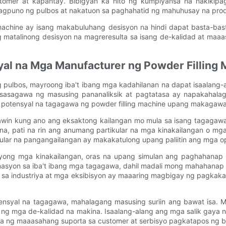
ustomer at kapantay. Bibigyan ka nito ng kumpiyansa na nakiki
pagpuno ng pulbos at nakatuon sa paghahatid ng mahuhusay na prod
 machine ay isang makabuluhang desisyon na hindi dapat basta-ba
 matalinong desisyon na magreresulta sa isang de-kalidad at maa
syal na Mga Manufacturer ng Powder Filling
pulbos, mayroong iba't ibang mga kadahilanan na dapat isaalang-
asagawa ng masusing pananaliksik at pagtatasa ay napakahalaga.
 potensyal na tagagawa ng powder filling machine upang makagawa
win kung ano ang eksaktong kailangan mo mula sa isang tagagawa n
ina, pati na rin ang anumang partikular na mga kinakailangan o mg
lar na pangangailangan ay makakatulong upang paliitin ang mga ops
yong mga kinakailangan, oras na upang simulan ang paghahanap p
yon sa iba't ibang mga tagagawa, dahil madali mong mahahanap 
sa industriya at mga eksibisyon ay maaaring magbigay ng pagkakat
tensyal na tagagawa, mahalagang masusing suriin ang bawat isa.
a ng mga de-kalidad na makina. Isaalang-alang ang mga salik gaya 
awa ng maaasahang suporta sa customer at serbisyo pagkatapos ng b