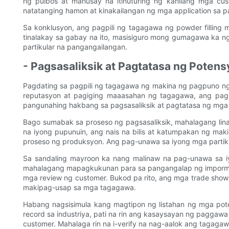
ng pulbos at mahusay na itinuturing ng kanilang mga c
natatanging hamon at kinakailangan ng mga application sa 
Sa konklusyon, ang pagpili ng tagagawa ng powder filling
tinalakay sa gabay na ito, masisiguro mong gumagawa ka ng
partikular na pangangailangan.
- Pagsasaliksik at Pagtatasa ng Poten
Pagdating sa pagpili ng tagagawa ng makina ng pagpuno ng 
reputasyon at pagiging maaasahan ng tagagawa, ang pags
pangunahing hakbang sa pagsasaliksik at pagtatasa ng mga
Bago sumabak sa proseso ng pagsasaliksik, mahalagang lina
na iyong pupunuin, ang nais na bilis at katumpakan ng mak
proseso ng produksyon. Ang pag-unawa sa iyong mga partiku
Sa sandaling mayroon ka nang malinaw na pag-unawa sa i
mahalagang mapagkukunan para sa pangangalap ng impormas
mga review ng customer. Bukod pa rito, ang mga trade show 
makipag-usap sa mga tagagawa.
Habang nagsisimula kang magtipon ng listahan ng mga po
record sa industriya, pati na rin ang kasaysayan ng paggaw
customer. Mahalaga rin na i-verify na nag-aalok ang tagag