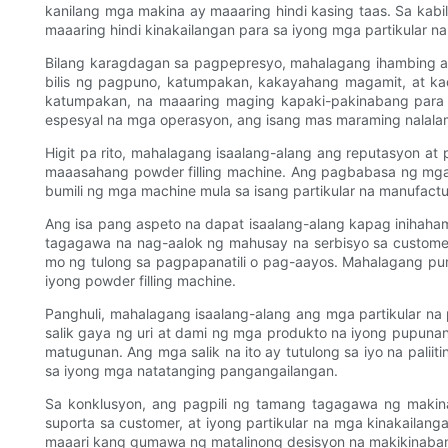
kanilang mga makina ay maaaring hindi kasing taas. Sa k
maaaring hindi kinakailangan para sa iyong mga partikular na 
Bilang karagdagan sa pagpepresyo, mahalagang ihambing an
bilis ng pagpuno, katumpakan, kakayahang magamit, at kad
katumpakan, na maaaring maging kapaki-pakinabang para
espesyal na mga operasyon, ang isang mas maraming nalala
Higit pa rito, mahalagang isaalang-alang ang reputasyon
maaasahang powder filling machine. Ang pagbabasa ng mga 
bumili ng mga machine mula sa isang partikular na manufactu
Ang isa pang aspeto na dapat isaalang-alang kapag inihaham
tagagawa na nag-aalok ng mahusay na serbisyo sa custome
mo ng tulong sa pagpapanatili o pag-aayos. Mahalagang pu
iyong powder filling machine.
Panghuli, mahalagang isaalang-alang ang mga partikular n
salik gaya ng uri at dami ng mga produkto na iyong pupunan
matugunan. Ang mga salik na ito ay tutulong sa iyo na pali
sa iyong mga natatanging pangangailangan.
Sa konklusyon, ang pagpili ng tamang tagagawa ng maki
suporta sa customer, at iyong partikular na mga kinakaila
maaari kang gumawa ng matalinong desisyon na makikinaba