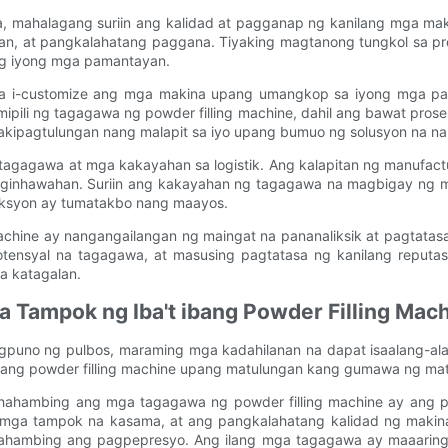
a, mahalagang suriin ang kalidad at pagganap ng kanilang mga ma
kan, at pangkalahatang paggana. Tiyaking magtanong tungkol sa 
ng iyong mga pamantayan.
a na i-customize ang mga makina upang umangkop sa iyong mga pa
ili ng tagagawa ng powder filling machine, dahil ang bawat prose
agtulungan nang malapit sa iyo upang bumuo ng solusyon na nak
 tagagawa at mga kakayahan sa logistik. Ang kalapitan ng manufact
ginhawahan. Suriin ang kakayahan ng tagagawa na magbigay ng mga
uksyon ay tumatakbo nang maayos.
machine ay nangangailangan ng maingat na pananaliksik at pagtata
ensyal na tagagawa, at masusing pagtatasa ng kanilang reputas
a katagalan.
 Tampok ng Iba't ibang Powder Filling Mac
uno ng pulbos, maraming mga kadahilanan na dapat isaalang-alang
bang powder filling machine upang matulungan kang gumawa ng mat
ihahambing ang mga tagagawa ng powder filling machine ay ang pa
mga tampok na kasama, at ang pangkalahatang kalidad ng makina
ihahambing ang pagpepresyo. Ang ilang mga tagagawa ay maaarin