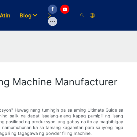
Atin
Blog
Video
Mga Solusyon
Mapa
ing Machine Manufacturer
syon? Huwag nang tumingin pa sa aming Ultimate Guide sa
ing salik na dapat isaalang-alang kapag pumipili ng isang
ang pasilidad ng produksyon, ang gabay na ito ay magbibigay
na namumuhunan ka sa tamang kagamitan para sa iyong mga
gpili ng tagagawa ng powder filling machine.