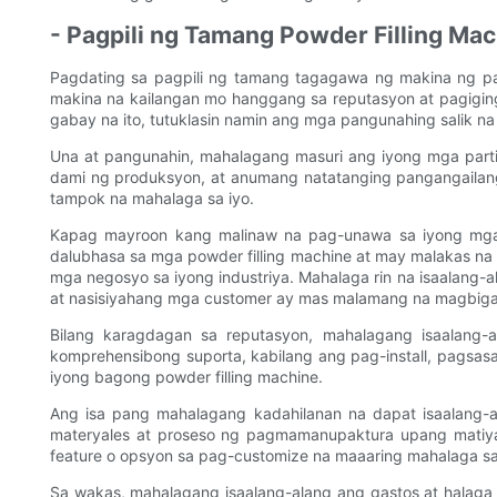
- Pagpili ng Tamang Powder Filling Ma
Pagdating sa pagpili ng tamang tagagawa ng makina ng pa
makina na kailangan mo hanggang sa reputasyon at pagigi
gabay na ito, tutuklasin namin ang mga pangunahing salik 
Una at pangunahin, mahalagang masuri ang iyong mga partik
dami ng produksyon, at anumang natatanging pangangailang
tampok na mahalaga sa iyo.
Kapag mayroon kang malinaw na pag-unawa sa iyong mga
dalubhasa sa mga powder filling machine at may malakas na
mga negosyo sa iyong industriya. Mahalaga rin na isaalan
at nasisiyahang mga customer ay mas malamang na magbiga
Bilang karagdagan sa reputasyon, mahalagang isaalang
komprehensibong suporta, kabilang ang pag-install, pagsasa
iyong bagong powder filling machine.
Ang isa pang mahalagang kadahilanan na dapat isaalang
materyales at proseso ng pagmamanupaktura upang matiy
feature o opsyon sa pag-customize na maaaring mahalaga sa
Sa wakas, mahalagang isaalang-alang ang gastos at halaga