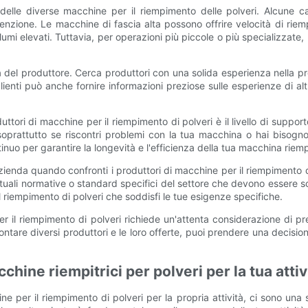
 delle diverse macchine per il riempimento delle polveri. Alcune c
nutenzione. Le macchine di fascia alta possono offrire velocità di r
mi elevati. Tuttavia, per operazioni più piccole o più specializzate
ità del produttore. Cerca produttori con una solida esperienza nella pr
 clienti può anche fornire informazioni preziose sulle esperienze d
tori di macchine per il riempimento di polveri è il livello di support
 soprattutto se riscontri problemi con la tua macchina o hai bisogn
nuo per garantire la longevità e l'efficienza della tua macchina riempi
 azienda quando confronti i produttori di macchine per il riempimento di 
ntuali normative o standard specifici del settore che devono essere sodd
l riempimento di polveri che soddisfi le tue esigenze specifiche.
r il riempimento di polveri richiede un'attenta considerazione di prezz
rontare diversi produttori e le loro offerte, puoi prendere una decisi
chine riempitrici per polveri per la tua attiv
ne per il riempimento di polveri per la propria attività, ci sono una s