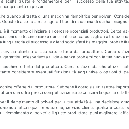
 la scelta giusta è fondamentale per il successo della tua attività
l riempimento di polveri.
he quando si tratta di una macchina riempitrice per polveri. Considera
 Questo ti aiuterà a restringere il tipo di macchina di cui hai bisogno 
è il momento di iniziare a ricercare potenziali produttori. Cerca az
ensioni e le testimonianze dei clienti e cerca consigli da altre azien
 lunga storia di successo e clienti soddisfatti ha maggiori probabilità 
di servizio clienti e di supporto offerto dal produttore. Cerca un'a
i garantirà un'esperienza fluida e senza problemi con la tua nuova m
 macchine offerte dal produttore. Cerca un'azienda che utilizzi mater
rtante considerare eventuali funzionalità aggiuntive o opzioni di 
macchine offerte dal produttore. Sebbene il costo sia un fattore import
ttore che offra prezzi competitivi senza sacrificare la qualità o l'affi
per il riempimento di polveri per la tua attività è una decisione cru
derando fattori quali reputazione, servizio clienti, qualità e cost
il riempimento di polveri e il giusto produttore, puoi migliorare l'effi