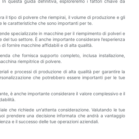
. In questa guida definitiva, esploreremo i fattori chiave da
 il tipo di polvere che riempirai, il volume di produzione e gli
e le caratteristiche che sono importanti per te.
iende specializzate in macchine per il riempimento di polveri e
de del tuo settore. È anche importante considerare l’esperienza
di fornire macchine affidabili e di alta qualità.
zienda che fornisca supporto completo, inclusa installazione,
acchina riempitrice di polvere.
iali e processi di produzione di alta qualità per garantire la
personalizzazione che potrebbero essere importanti per le tue
ante, è anche importante considerare il valore complessivo e il
dabilità.
ciale che richiede un'attenta considerazione. Valutando le tue
i, puoi prendere una decisione informata che andrà a vantaggio
cienza e il successo delle tue operazioni aziendali.