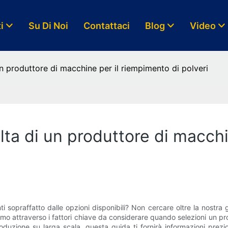
i
Su Di Noi
Contattaci
Blog
Video
 un produttore di macchine per il riempimento di polveri
elta di un produttore di macch
 sopraffatto dalle opzioni disponibili? Non cercare oltre la nostra g
emo attraverso i fattori chiave da considerare quando selezioni un p
oduzione su larga scala, questa guida ti fornirà informazioni prezi