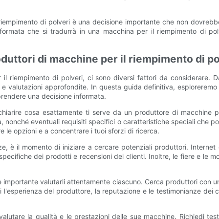
 riempimento di polveri è una decisione importante che non dovrebbe
formata che si tradurrà in una macchina per il riempimento di polve
oduttori di macchine per il riempimento di po
il riempimento di polveri, ci sono diversi fattori da considerare. 
e valutazioni approfondite. In questa guida definitiva, esploreremo 
 prendere una decisione informata.
chiarire cosa esattamente ti serve da un produttore di macchine per
a, nonché eventuali requisiti specifici o caratteristiche speciali che
le opzioni e a concentrare i tuoi sforzi di ricerca.
 è il momento di iniziare a cercare potenziali produttori. Internet 
pecifiche dei prodotti e recensioni dei clienti. Inoltre, le fiere e le 
, è importante valutarli attentamente ciascuno. Cerca produttori con 
i l'esperienza del produttore, la reputazione e le testimonianze dei cl
valutare la qualità e le prestazioni delle sue macchine. Richiedi te