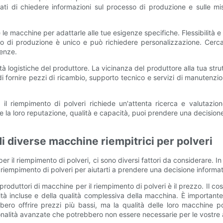
urati di chiedere informazioni sul processo di produzione e sulle mi
le macchine per adattarle alle tue esigenze specifiche. Flessibilità e 
o di produzione è unico e può richiedere personalizzazione. Cerca 
genze.
tà logistiche del produttore. La vicinanza del produttore alla tua strut
di fornire pezzi di ricambio, supporto tecnico e servizi di manutenzi
 il riempimento di polveri richiede un'attenta ricerca e valutaz
e la loro reputazione, qualità e capacità, puoi prendere una decisio
di diverse macchine riempitrici per polveri
per il riempimento di polveri, ci sono diversi fattori da considerare. I
l riempimento di polveri per aiutarti a prendere una decisione informa
oduttori di macchine per il riempimento di polveri è il prezzo. Il cos
ità incluse e della qualità complessiva della macchina. È importante
bero offrire prezzi più bassi, ma la qualità delle loro macchine po
nalità avanzate che potrebbero non essere necessarie per le vostre a