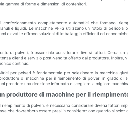
pia gamma di forme e dimensioni di contenitori.
di confezionamento completamente automatici che formano, riempio
uli e liquidi. Le macchine VFFS utilizzano un rotolo di pellicola pe
lumi elevati e offrono soluzioni di imballaggio efficienti ed economiche
nto di polveri, è essenziale considerare diversi fattori. Cerca un
ssistenza clienti e servizio post-vendita offerto dal produttore. Inoltre
ecnico continuo.
pitrici per polveri è fondamentale per selezionare la macchina giu
 produttore di macchine per il riempimento di polveri in grado di so
oi prendere una decisione informata e scegliere la migliore macchina p
 un produttore di macchine per il riempimento
riempimento di polveri, è necessario considerare diversi fattori import
hiave che dovrebbero essere presi in considerazione quando si selezio