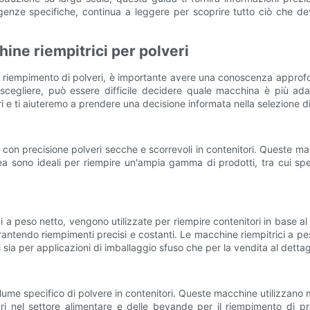
esigenze specifiche, continua a leggere per scoprire tutto ciò che d
hine riempitrici per polveri
l riempimento di polveri, è importante avere una conoscenza approfond
cegliere, può essere difficile decidere quale macchina è più adat
ri e ti aiuteremo a prendere una decisione informata nella selezione d
con precisione polveri secche e scorrevoli in contenitori. Queste mac
clea sono ideali per riempire un'ampia gamma di prodotti, tra cui sp
 a peso netto, vengono utilizzate per riempire contenitori in base a
rantendo riempimenti precisi e costanti. Le macchine riempitrici a p
i sia per applicazioni di imballaggio sfuso che per la vendita al dettag
lume specifico di polvere in contenitori. Queste macchine utilizzano 
ari nel settore alimentare e delle bevande per il riempimento di 