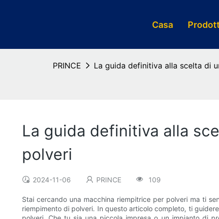
Casa
Prodott
PRINCE
La guida definitiva alla scelta di
La guida definitiva alla sc
polveri
2024-11-06
PRINCE
109
Stai cercando una macchina riempitrice per polveri ma ti senti
riempimento di polveri. In questo articolo completo, ti guider
polveri. Che tu sia una piccola impresa o un impianto di pr