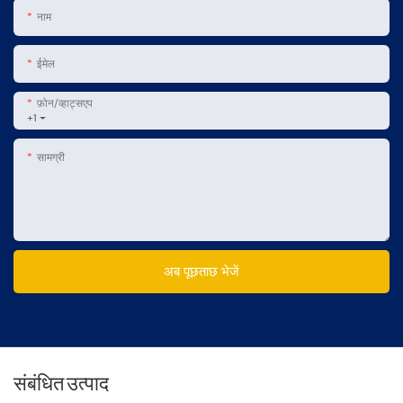
नाम
ईमेल
फ़ोन/व्हाट्सएप
+1
सामग्री
अब पूछताछ भेजें
संबंधित उत्पाद