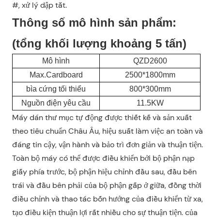
#, xử lý dập tắt.
Thông số mô hình sản phẩm:
(tổng khối lượng khoảng 5 tấn)
Mô hình
QZD2600
Max.Cardboard
2500*1800mm
bìa cứng tối thiểu
800*300mm
Nguồn điện yêu cầu
11.5KW
Máy dán thư mục tự động được thiết kế và sản xuất
theo tiêu chuẩn Châu Âu, hiệu suất làm việc an toàn và
đáng tin cậy, vận hành và bảo trì đơn giản và thuận tiện.
Toàn bộ máy có thể được điều khiển bởi bộ phận nạp
giấy phía trước, bộ phận hiệu chỉnh đầu sau, đầu bên
trái và đầu bên phải của bộ phận gấp ở giữa, đồng thời
điều chỉnh và thao tác bốn hướng của điều khiển từ xa,
tạo điều kiện thuận lợi rất nhiều cho sự thuận tiện. của