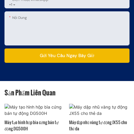
+1
Nội Dung
Gửi Yêu Cầu Ngay Bây Giờ
Sản Phẩm Liên Quan
Máy tạo hình hộp bìa cứng bán tự
Máy dập nhũ vàng tự động JX55 cho
động DG500H
thẻ da