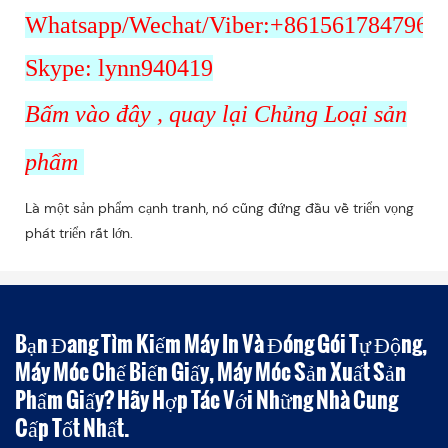
Whatsapp/Wechat/Viber:+8615617847962
Skype: lynn940419
Bấm vào đây
, quay lại Chủng Loại sản
phẩm
Là một sản phẩm cạnh tranh, nó cũng đứng đầu về triển vọng
phát triển rất lớn.
Bạn Đang Tìm Kiếm Máy In Và Đóng Gói Tự Động,
Máy Móc Chế Biến Giấy, Máy Móc Sản Xuất Sản
Phẩm Giấy? Hãy Hợp Tác Với Những Nhà Cung
Cấp Tốt Nhất.