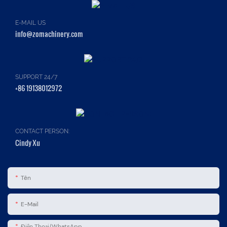
E-MAIL US
info@zomachinery.com
SUPPORT 24/7
+86 19138012972
CONTACT PERSON:
Cindy Xu
Tên
E-Mail
Điện Thoại/WhatsApp