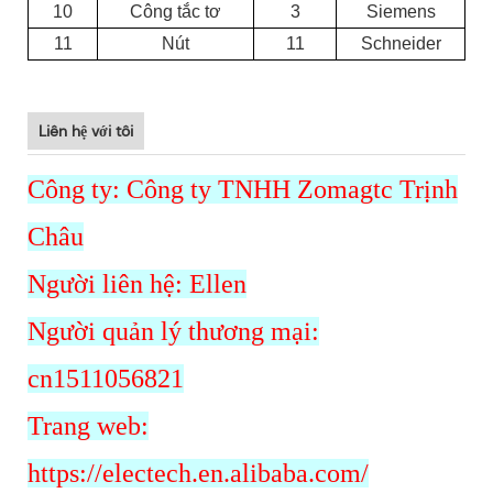
10
Công tắc tơ
3
Siemens
11
Nút
11
Schneider
Liên hệ với tôi
Công ty: Công ty TNHH Zomagtc Trịnh
Châu
Người liên hệ: Ellen
Người quản lý thương mại:
cn1511056821
Trang web:
https://electech.en.alibaba.com/