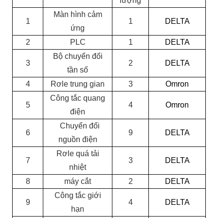
lượng
Màn hình cảm
1
1
DELTA
ứng
2
PLC
1
DELTA
Bộ chuyển đổi
3
2
DELTA
tần số
4
Rơle trung gian
3
Omron
Công tắc quang
5
4
Omron
điện
Chuyển đổi
6
9
DELTA
nguồn điện
Rơle quá tải
7
3
DELTA
nhiệt
8
máy cắt
2
DELTA
Công tắc giới
9
4
DELTA
hạn