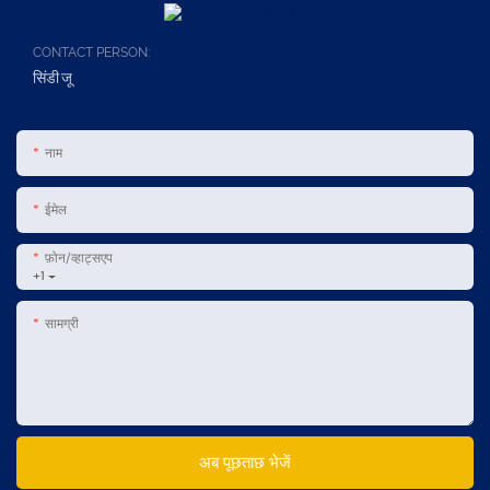
CONTACT PERSON:
सिंडी जू
नाम
ईमेल
फ़ोन/व्हाट्सएप
+1
सामग्री
अब पूछताछ भेजें