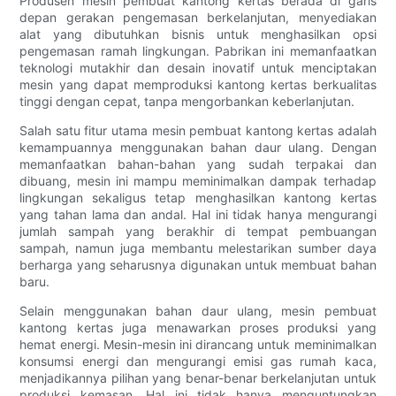
Produsen mesin pembuat kantong kertas berada di garis
depan gerakan pengemasan berkelanjutan, menyediakan
alat yang dibutuhkan bisnis untuk menghasilkan opsi
pengemasan ramah lingkungan. Pabrikan ini memanfaatkan
teknologi mutakhir dan desain inovatif untuk menciptakan
mesin yang dapat memproduksi kantong kertas berkualitas
tinggi dengan cepat, tanpa mengorbankan keberlanjutan.
Salah satu fitur utama mesin pembuat kantong kertas adalah
kemampuannya menggunakan bahan daur ulang. Dengan
memanfaatkan bahan-bahan yang sudah terpakai dan
dibuang, mesin ini mampu meminimalkan dampak terhadap
lingkungan sekaligus tetap menghasilkan kantong kertas
yang tahan lama dan andal. Hal ini tidak hanya mengurangi
jumlah sampah yang berakhir di tempat pembuangan
sampah, namun juga membantu melestarikan sumber daya
berharga yang seharusnya digunakan untuk membuat bahan
baru.
Selain menggunakan bahan daur ulang, mesin pembuat
kantong kertas juga menawarkan proses produksi yang
hemat energi. Mesin-mesin ini dirancang untuk meminimalkan
konsumsi energi dan mengurangi emisi gas rumah kaca,
menjadikannya pilihan yang benar-benar berkelanjutan untuk
produksi kemasan. Hal ini tidak hanya menguntungkan