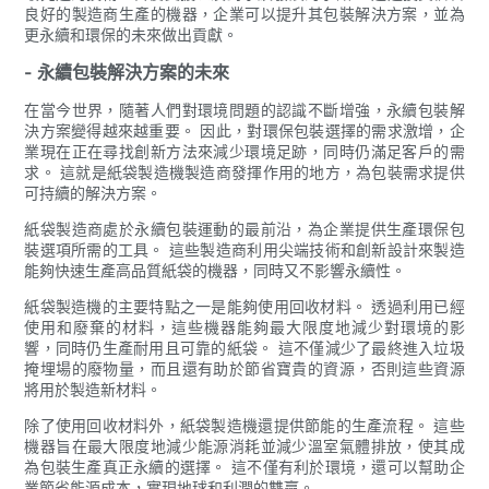
良好的製造商生產的機器，企業可以提升其包裝解決方案，並為
更永續和環保的未來做出貢獻。
- 永續包裝解決方案的未來
在當今世界，隨著人們對環境問題的認識不斷增強，永續包裝解
決方案變得越來越重要。 因此，對環保包裝選擇的需求激增，企
業現在正在尋找創新方法來減少環境足跡，同時仍滿足客戶的需
求。 這就是紙袋製造機製造商發揮作用的地方，為包裝需求提供
可持續的解決方案。
紙袋製造商處於永續包裝運動的最前沿，為企業提供生產環保包
裝選項所需的工具。 這些製造商利用尖端技術和創新設計來製造
能夠快速生產高品質紙袋的機器，同時又不影響永續性。
紙袋製造機的主要特點之一是能夠使用回收材料。 透過利用已經
使用和廢棄的材料，這些機器能夠最大限度地減少對環境的影
響，同時仍生產耐用且可靠的紙袋。 這不僅減少了最終進入垃圾
掩埋場的廢物量，而且還有助於節省寶貴的資源，否則這些資源
將用於製造新材料。
除了使用回收材料外，紙袋製造機還提供節能的生產流程。 這些
機器旨在最大限度地減少能源消耗並減少溫室氣體排放，使其成
為包裝生產真正永續的選擇。 這不僅有利於環境，還可以幫助企
業節省能源成本，實現地球和利潤的雙贏。