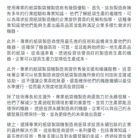
使用專業的紙袋製袋機製造商有幾個優點。 首先，這些製造商擁
有多年的行業經驗和專業知識。 他們了解紙袋生產的複雜性，可
以為尋求投資紙袋製造機的企業提供寶貴的見解和指導。 這種專
業知識使他們能夠生產出最高品質並能夠滿足企業多樣化需求的
機器。
此外，專業的紙袋製造商使用最先進的技術和設備來生產他們的
機器。 這確保了機器高效、可靠，並且能夠始終如一地生產高品
質的紙袋。 從長遠來看，透過投資信譽良好的製造商生產的機
器，企業可以提高生產力並降低生產成本。
此外，專業的紙袋製袋機製造商提供售後支援和維護服務。 這意
味著企業可以依靠製造商提供紙袋製造機所需的任何技術支援或
協助。 這不僅讓企業高枕無憂，還能確保他們的機器繼續以最佳
水準運行，從而最大限度地提高投資回報。
除了技術專長和支援外，專業紙袋機製造商還致力於永續發展。
他們了解減少生產過程對環境影響的重要性，並努力生產節能且
環保的機器。 透過投資永續製造商的機器，企業可以與自己的永
續發展目標保持一致，並為更綠色的未來做出貢獻。
總之，選擇專業的紙袋製袋機製造商是尋求投資永續包裝的企業
的最終解決方案。 這些製造商提供一系列優勢，包括專業知識、
最先進的技術、售後支援以及對永續發展的承諾。 透過投資信譽