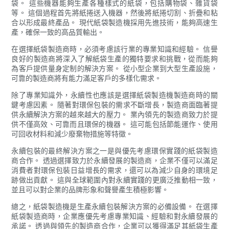
袋。 這些機器能夠生產各種樣式的紙袋，包括購物袋、雜貨袋
等。 這個過程首先將紙捲送入機器，然後將紙捲切割、折疊和粘
合以形成最終產品。 現代紙袋製造機採用先進技術，能夠高速生
產，確保一致的高品質輸出。
在選擇紙袋製造商時，必須考慮該行業的專業知識和經驗。 信譽
良好的製造商將深入了解紙袋生產的獨特要求和挑戰，從而能夠
為客戶提供量身定制的解決方案。 從小型企業到大型生產設施，
可靠的製造商將有能力滿足客戶的多樣化需求。
除了專業知識外，永續性也應該是選擇紙袋製造機製造商時的關
鍵考慮因素。 隨著對環保包裝的需求不斷增長，製造商面臨著提
供永續解決方案的越來越大的壓力。 業內領先的製造商致力於提
供不僅高效、可靠而且環保的機器。 這可能包括節能運作、使用
可回收材料和減少廢棄物措施等特徵。
永續包裝的最終解決方案之一是與優先考慮環保實踐的紙袋製造
商合作。 透過選擇致力於永續發展的製造商，企業不僅可以滿足
消費者對環保包裝日益增長的需求，還可以為減少自身的環境足
跡做出貢獻。 這與全球範圍內對永續實踐的更廣泛推動相一致，
並且可以對企業的品牌形象和聲譽產生積極影響。
總之，紙袋製造機是生產永續包裝解決方案的必備設備。 在選擇
紙袋製造商時，企業應優先考慮專業知識、經驗和對永續發展的
承諾。 透過與領先的製造商合作，企業可以獲得滿足其紙袋生產