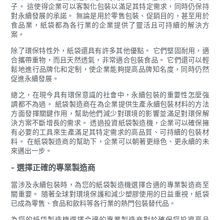
子。 這使得企業可以客製化包裝以滿足其特定需求，同時仍保持
對永續發展的承諾。 無論是用於零售包裝、促銷目的，甚至用於
食品業，紙袋都為各行業的企業提供了靈活且可持續的解決方
案。
除了環保特性外，紙袋還具有許多其他優點。 它們堅固耐用，適
合攜帶重物，而且天然透氣，非常適合包裝食品。 它們還可以輕
鬆地進行品牌化和定制，使企業能夠提高品牌知名度，同時仍然
促進永續發展。
總之，在現今具有環保意識的社會中，永續包裝的重要性怎麼強
調都不為過。 紙袋製造商在為企業提供生產永續包裝材料的方法
方面發揮關鍵作用，幫助他們減少對環境的影響並滿足對環保解
決方案不斷增長的需求。 透過投資紙袋製造機，企業可以確保擁
有必要的工具來生產滿足其特定需求的高品質、可持續的包裝材
料。 在紙袋製造商的幫助下，企業可以朝著更綠色、更永續的未
來邁出一步。
- 選擇正確的專業製造商
當涉及永續包裝時，為您的紙袋製造機選擇合適的專業製造商至
關重要。 隨著全球對環境保護和減少塑膠使用的日益重視，紙袋
已成為零售、食品和飲料等各行業的熱門包裝替代品。
為您的紙袋製造機選擇合適的專業製造商對於確保您投資高品