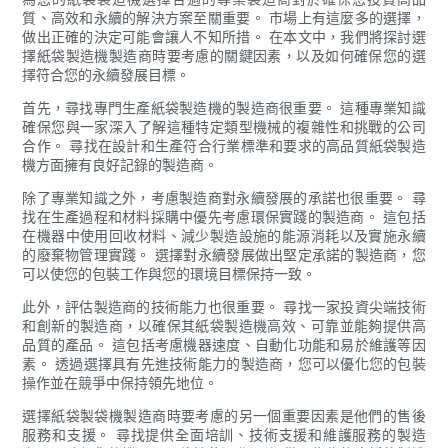
質、高效和永續的解決方案至關重要。 市場上有這麼多的選擇，
做出正確的決定可能會讓人不知所措。 在本文中，我們將探討選
擇紙袋製造機製造商時要考慮的關鍵因素，以及如何確保您的選
擇符合您的永續發展目標。
首先，尋找專門生產紙袋製造機的製造商很重要。 這種專業知識
確保您與一家深入了解這種特定類型機械的複雜性和挑戰的公司
合作。 尋找在設計和生產符合行業標準和要求的高品質紙袋製造
機方面擁有良好記錄的製造商。
除了專業知識之外，考慮製造商對永續發展的承諾也很重要。 尋
找在生產過程和材料採購中優先考慮環保實踐的製造商。 這包括
在機器中使用回收材料、減少製造設施的能源消耗以及實施永續
的廢棄物管理實踐。 選擇對永續發展做出堅定承諾的製造商，您
可以使您的包裝工作與您的環境目標保持一致。
此外，評估製造商的技術能力也很重要。 尋找一家投資尖端技術
和創新的製造商，以確保其紙袋製造機高效、可靠並能夠提供高
品質的產品。 這包括考慮機器速度、自動化功能和易於維護等因
素。 透過選擇具有先進技術能力的製造商，您可以優化您的包裝
操作並在競爭中保持領先地位。
選擇紙袋製袋機製造商時要考慮的另一個重要因素是他們的售後
服務和支援。 尋找提供全面培訓、技術支援和維護服務的製造