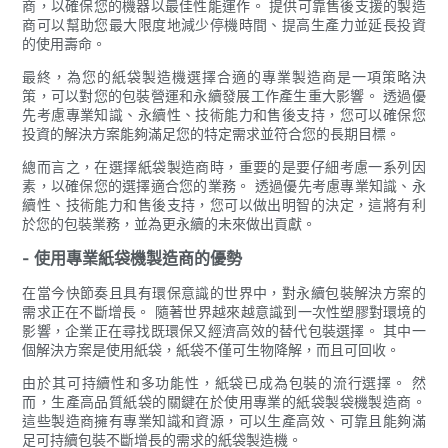
商，以確保您的機器以最佳性能運作。 提供可靠售後支援的製造
商可以幫助您最大限度地減少停機時間、提高生產力並延長投資
的使用壽命。
最終，為您的紙袋製造機選擇合適的專業製造商是一項策略決
策，可以對您的包裝營運和永續發展工作產生重大影響。 透過優
先考慮專業知識、永續性、技術能力和售後支持，您可以確保您
投資的解決方案能夠滿足您的特定需求並符合您的長期目標。
總而言之，在選擇紙袋製造商時，重要的是要仔細考慮一系列因
素，以確保您的選擇適合您的業務。 透過優先考慮專業知識、永
續性、技術能力和售後支持，您可以做出明智的決定，這將有利
於您的包裝業務，並為更永續的未來做出貢獻。
- 使用專業紙袋機製造商的優勢
在當今快節奏且具有環保意識的世界中，對永續包裝解決方案的
需求正在不斷增長。 隨著世界越來越意識到一次性塑膠對環境的
影響，企業正在尋找既環保又經濟高效的替代包裝選擇。 其中一
個解決方案是使用紙袋，紙袋不僅可生物降解，而且可回收。
由於其可持續性和多功能性，紙袋已成為包裝的流行選擇。 然
而，生產高品質紙袋的關鍵在於使用專業的紙袋製袋機製造商。
這些製造商擁有專業知識和資源，可以生產高效、可靠且能夠滿
足可持續包裝不斷增長的需求的紙袋製造機。