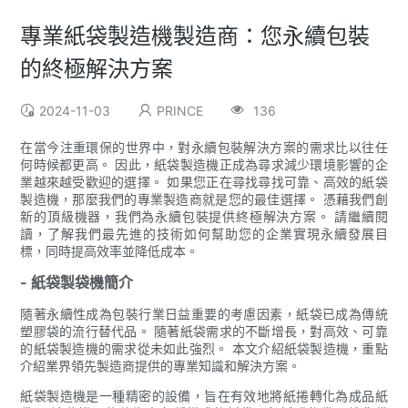
專業紙袋製造機製造商：您永續包裝
的終極解決方案
2024-11-03
PRINCE
136
在當今注重環保的世界中，對永續包裝解決方案的需求比以往任
何時候都更高。 因此，紙袋製造機正成為尋求減少環境影響的企
業越來越受歡迎的選擇。 如果您正在尋找尋找可靠、高效的紙袋
製造機，那麼我們的專業製造商就是您的最佳選擇。 憑藉我們創
新的頂級機器，我們為永續包裝提供終極解決方案。 請繼續閱
讀，了解我們最先進的技術如何幫助您的企業實現永續發展目
標，同時提高效率並降低成本。
- 紙袋製袋機簡介
隨著永續性成為包裝行業日益重要的考慮因素，紙袋已成為傳統
塑膠袋的流行替代品。 隨著紙袋需求的不斷增長，對高效、可靠
的紙袋製造機的需求從未如此強烈。 本文介紹紙袋製造機，重點
介紹業界領先製造商提供的專業知識和解決方案。
紙袋製造機是一種精密的設備，旨在有效地將紙捲轉化為成品紙