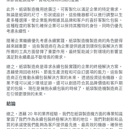
此外，紙袋製造機用途廣泛，可客製化以滿足企業的特定需求。
無論是紙袋的尺寸、形狀或設計，這些機器都可以進行調整以生
產多種選擇，使企業能夠根據其品牌和客戶的喜好客製化包裝。
這種程度的客製化確保企業可以保持其獨特的身份，同時仍優先
考慮永續性。
隨著企業繼續優先考慮永續實踐，紙袋製造機製造商的角色變得
越來越重要。 這些製造商在為企業提供過渡到環保包裝解決方案
所需的工具方面發揮了重要作用，最終幫助減少對環境的影響並
滿足對永續產品不斷增長的需求。
總之，紙袋製造商是尋求永續包裝實踐的企業的終極解決方案。
憑藉使用回收材料、節能生產流程和可自訂選項的能力，這些製
造商正在推動永續包裝解決方案的未來。 透過投資這些機器，企
業不僅可以減少環境足跡，還可以創造符合其品牌價值和客戶期
望的包裝。 現在是擁抱永續包裝的時候了，紙袋製造機製造商正
在引領更環保的未來。
結論
總之，憑藉 20 年的業界經驗，我們在紙袋製造機方面的專業知識
鞏固了我們作為永續包裝終極解決方案的地位。 我們對創新和品
質的承諾使我們能夠為客戶提供最先進、最高效的機器，確保他