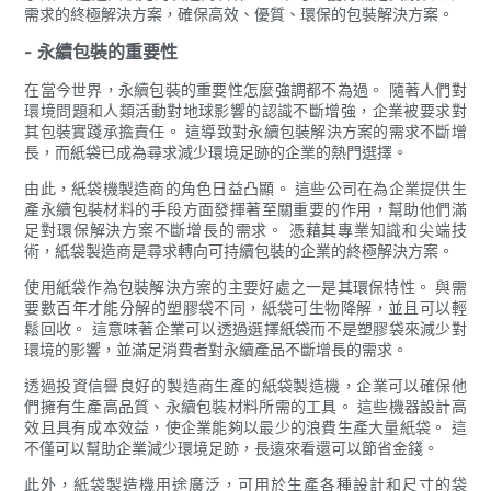
需求的終極解決方案，確保高效、優質、環保的包裝解決方案。
- 永續包裝的重要性
在當今世界，永續包裝的重要性怎麼強調都不為過。 隨著人們對
環境問題和人類活動對地球影響的認識不斷增強，企業被要求對
其包裝實踐承擔責任。 這導致對永續包裝解決方案的需求不斷增
長，而紙袋已成為尋求減少環境足跡的企業的熱門選擇。
由此，紙袋機製造商的角色日益凸顯。 這些公司在為企業提供生
產永續包裝材料的手段方面發揮著至關重要的作用，幫助他們滿
足對環保解決方案不斷增長的需求。 憑藉其專業知識和尖端技
術，紙袋製造商是尋求轉向可持續包裝的企業的終極解決方案。
使用紙袋作為包裝解決方案的主要好處之一是其環保特性。 與需
要數百年才能分解的塑膠袋不同，紙袋可生物降解，並且可以輕
鬆回收。 這意味著企業可以透過選擇紙袋而不是塑膠袋來減少對
環境的影響，並滿足消費者對永續產品不斷增長的需求。
透過投資信譽良好的製造商生產的紙袋製造機，企業可以確保他
們擁有生產高品質、永續包裝材料所需的工具。 這些機器設計高
效且具有成本效益，使企業能夠以最少的浪費生產大量紙袋。 這
不僅可以幫助企業減少環境足跡，長遠來看還可以節省金錢。
此外，紙袋製造機用途廣泛，可用於生產各種設計和尺寸的袋