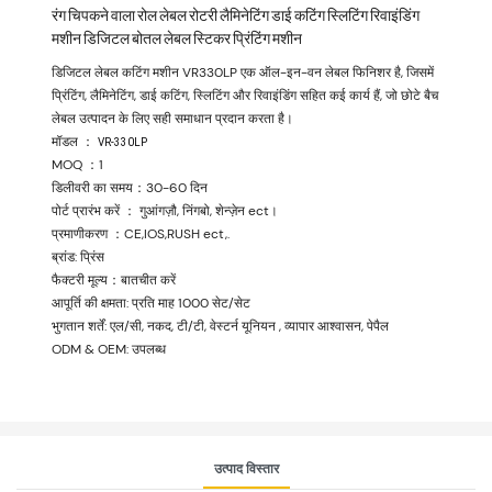
रंग चिपकने वाला रोल लेबल रोटरी लैमिनेटिंग डाई कटिंग स्लिटिंग रिवाइंडिंग
मशीन डिजिटल बोतल लेबल स्टिकर प्रिंटिंग मशीन
डिजिटल लेबल कटिंग मशीन VR330LP एक ऑल-इन-वन लेबल फिनिशर है, जिसमें
प्रिंटिंग, लैमिनेटिंग, डाई कटिंग, स्लिटिंग और रिवाइंडिंग सहित कई कार्य हैं, जो छोटे बैच
लेबल उत्पादन के लिए सही समाधान प्रदान करता है।
मॉडल ：
VR-330LP
MOQ ：1
डिलीवरी का समय：30-60 दिन
पोर्ट प्रारंभ करें ： गुआंगज़ौ, निंगबो, शेन्ज़ेन ect।
प्रमाणीकरण ：CE,IOS,RUSH ect,.
ब्रांड: प्रिंस
फैक्टरी मूल्य：बातचीत करें
आपूर्ति की क्षमता: प्रति माह 1000 सेट/सेट
भुगतान शर्तें: एल/सी, नकद, टी/टी, वेस्टर्न यूनियन , व्यापार आश्वासन, पेपैल
ODM & OEM: उपलब्ध
उत्पाद विस्तार