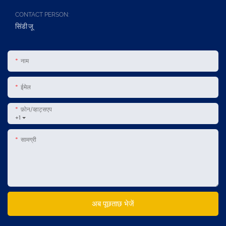
CONTACT PERSON:
सिंडी जू
नाम
ईमेल
फ़ोन/व्हाट्सएप
+1
सामग्री
अब पूछताछ भेजें