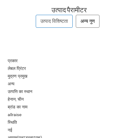
उत्पाद पैरामीटर
उत्पाद विशिष्टता
अन्य गुण
VR-
210मि
प्रकार
लेबल प्रिंटर
100मि
मुद्रण प्रमुख
10-70
अन्य
उत्पत्ति का स्थान
500म
हेनान, चीन
300म
ब्रांड का नाम
300म
allraise
स्थिति
300म
नई
0.02म
आयाम(एल*डब्ल्यू*एच)