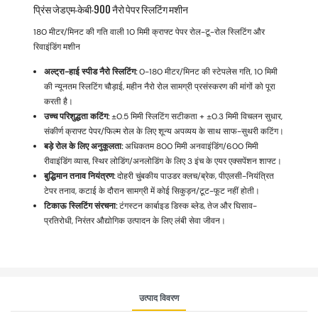
प्रिंस जेडएम-केबी-900 नैरो पेपर स्लिटिंग मशीन
180 मीटर/मिनट की गति वाली 10 मिमी क्राफ्ट पेपर रोल-टू-रोल स्लिटिंग और
रिवाइंडिंग मशीन
अल्ट्रा-हाई स्पीड नैरो स्लिटिंग:
0-180 मीटर/मिनट की स्टेपलेस गति, 10 मिमी
की न्यूनतम स्लिटिंग चौड़ाई, महीन नैरो रोल सामग्री प्रसंस्करण की मांगों को पूरा
करती है।
उच्च परिशुद्धता कटिंग:
±0.5 मिमी स्लिटिंग सटीकता + ±0.3 मिमी विचलन सुधार,
संकीर्ण क्राफ्ट पेपर/फिल्म रोल के लिए शून्य अपव्यय के साथ साफ-सुथरी कटिंग।
बड़े रोल के लिए अनुकूलता:
अधिकतम 800 मिमी अनवाइंडिंग/600 मिमी
रीवाइंडिंग व्यास, स्थिर लोडिंग/अनलोडिंग के लिए 3 इंच के एयर एक्सपेंशन शाफ्ट।
बुद्धिमान तनाव नियंत्रण:
दोहरी चुंबकीय पाउडर क्लच/ब्रेक, पीएलसी-नियंत्रित
टेपर तनाव, कटाई के दौरान सामग्री में कोई सिकुड़न/टूट-फूट नहीं होती।
टिकाऊ स्लिटिंग संरचना:
टंगस्टन कार्बाइड डिस्क ब्लेड, तेज और घिसाव-
प्रतिरोधी, निरंतर औद्योगिक उत्पादन के लिए लंबी सेवा जीवन।
उत्पाद विवरण