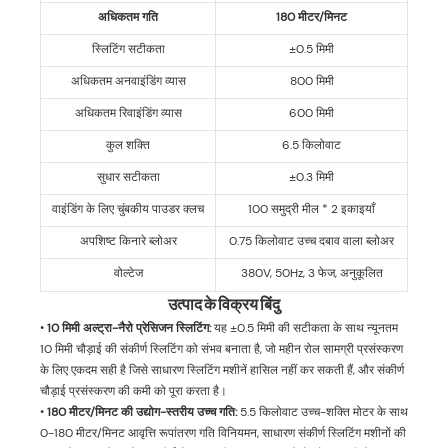
अधिकतम गति
180 मीटर/मिनट
स्लिटिंग सटीकता
±0.5 मिमी
अधिकतम अनवाइंडिंग व्यास
800 मिमी
अधिकतम रिवाइंडिंग व्यास
600 मिमी
कुल शक्ति
6.5 किलोवाट
सुधार सटीकता
±0.3 मिमी
वाइंडिंग के लिए चुंबकीय पाउडर क्लच
100 समुद्री मील * 2 इकाइयाँ
अपशिष्ट किनारे ब्लोअर
0.75 किलोवाट उच्च दबाव वाला ब्लोअर
वोल्टेज
380V, 50Hz, 3 फेज, अनुकूलित
उत्पाद के विक्रय बिंदु
•
10 मिमी अल्ट्रा-नैरो प्रेसिजन स्लिटिंग:
यह ±0.5 मिमी की सटीकता के साथ न्यूनतम
10 मिमी चौड़ाई की संकीर्ण स्लिटिंग को संभव बनाता है, जो महीन रोल सामग्री प्रसंस्करण
के लिए एकदम सही है जिसे साधारण स्लिटिंग मशीनें हासिल नहीं कर सकती हैं, और संकीर्ण
चौड़ाई प्रसंस्करण की कमी को पूरा करता है।
•
180 मीटर/मिनट की उद्योग-स्तरीय उच्च गति:
5.5 किलोवाट उच्च-शक्ति मोटर के साथ
0-180 मीटर/मिनट आवृत्ति रूपांतरण गति विनियमन, साधारण संकीर्ण स्लिटिंग मशीनों की