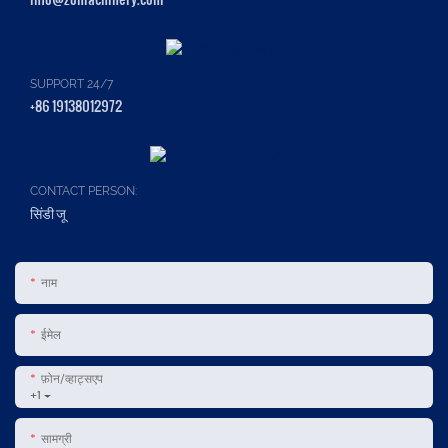
SUPPORT 24/7
+86 19138012972
CONTACT PERSON:
सिंडी जू
नाम
ईमेल
फ़ोन/व्हाट्सएप
+1
सामग्री