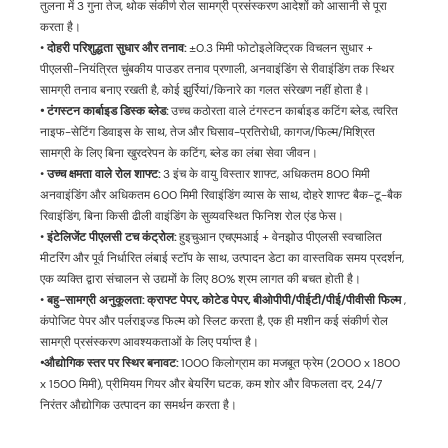
तुलना में 3 गुना तेज, थोक संकीर्ण रोल सामग्री प्रसंस्करण आदेशों को आसानी से पूरा
करता है।
•
दोहरी परिशुद्धता सुधार और तनाव:
±0.3 मिमी फोटोइलेक्ट्रिक विचलन सुधार +
पीएलसी-नियंत्रित चुंबकीय पाउडर तनाव प्रणाली, अनवाइंडिंग से रीवाइंडिंग तक स्थिर
सामग्री तनाव बनाए रखती है, कोई झुर्रियां/किनारे का गलत संरेखण नहीं होता है।
• टंगस्टन कार्बाइड डिस्क ब्लेड:
उच्च कठोरता वाले टंगस्टन कार्बाइड कटिंग ब्लेड, त्वरित
नाइफ-सेटिंग डिवाइस के साथ, तेज और घिसाव-प्रतिरोधी, कागज/फिल्म/मिश्रित
सामग्री के लिए बिना खुरदरेपन के कटिंग, ब्लेड का लंबा सेवा जीवन।
•
उच्च क्षमता वाले रोल शाफ्ट:
3 इंच के वायु विस्तार शाफ्ट, अधिकतम 800 मिमी
अनवाइंडिंग और अधिकतम 600 मिमी रिवाइंडिंग व्यास के साथ, दोहरे शाफ्ट बैक-टू-बैक
रिवाइंडिंग, बिना किसी ढीली वाइंडिंग के सुव्यवस्थित फिनिश रोल एंड फेस।
•
इंटेलिजेंट पीएलसी टच कंट्रोल:
हुइचुआन एचएमआई + वेनझोउ पीएलसी स्वचालित
मीटरिंग और पूर्व निर्धारित लंबाई स्टॉप के साथ, उत्पादन डेटा का वास्तविक समय प्रदर्शन,
एक व्यक्ति द्वारा संचालन से उद्यमों के लिए 80% श्रम लागत की बचत होती है।
•
बहु-सामग्री अनुकूलता:
क्राफ्ट पेपर, कोटेड पेपर, बीओपीपी/पीईटी/पीई/पीवीसी फिल्म
,
कंपोजिट पेपर और पर्लराइज्ड फिल्म को स्लिट करता है, एक ही मशीन कई संकीर्ण रोल
सामग्री प्रसंस्करण आवश्यकताओं के लिए पर्याप्त है।
•औद्योगिक स्तर पर स्थिर बनावट:
1000 किलोग्राम का मजबूत फ्रेम (2000 x 1800
x 1500 मिमी), प्रीमियम गियर और बेयरिंग घटक, कम शोर और विफलता दर, 24/7
निरंतर औद्योगिक उत्पादन का समर्थन करता है।