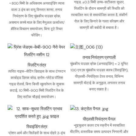
गाइड, ±0.3 मिमी उच्च-सटीकता सुधार,
• 800 मिमी के अधिकतम अनवाइंडिंग व्यास
स्लिटिंग के दौरान सामग्री की स्थिति को
वाला 3 इंच का वायु विस्तार शाफ्ट, तनाव
स्वचालित रूप से समायोजित करता है, संकीर्ण
नियंत्रण के लिए चुंबकीय पाउडर ब्रेक,
रोल के लिए किनारे के गलत संरेखण और
असमान कच्चे माल के लिए मैनुअल ऊर्ध्वाधर/
सामग्री की बर्बादी से बचाता है।
क्षैतिज विचलन समायोजन, बिना टूटे स्थिर
फीडिंग।
तनाव नियंत्रण प्रणाली
स्लिटिंग तंत्र
चुंबकीय पाउडर ब्रेक (अनवाइंडिंग) + 2 यूनिट
100 एन.एम चुंबकीय पाउडर क्लच (रीवाइंडिंग),
त्वरित नाइफ-सेटिंग डिवाइस के साथ टंगस्टन
पीएलसी-नियंत्रित टेपर तनाव, विभिन्न
कार्बाइड डिस्क ब्लेड, क्रोम-प्लेटेड पॉलिश
सामग्री मोटाई के अनुकूल, लगातार तनाव
गाइड रोलर्स, बिना किसी खुरदरेपन के सुचारू
बनाए रखता है।
कटाई, 10 मिमी-900 मिमी स्लिटिंग रेंज के
लिए सटीक चौड़ाई समायोजन।
पीएलसी नियंत्रण पैनल
रिवाइंडिंग तंत्र
•हुइचुआन कलर टच स्क्रीन में स्वचालित
मीटरिंग, वास्तविक समय उत्पादन निगरानी और
प्रेशर आर्म और सिलेंडरों के साथ दोहरे 3-इंच