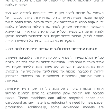
וניתנים להתאמה אישית כדי לענות על הצרכים הספציפיים של
הלקוחות שלהם.
האימוץ של מכונות לייצור שקיות נייר ידידותיות לסביבה הוא צעד
לקראת השגת תעשיית אריזה בת קיימא וידידותית יותר לסביבה. על
ידי השקעה במכונות מתקדמות אלו, יצרני האריזה יכולים להפחית את
ההשפעה הסביבתית שלהם, לשפר את היעילות התפעולית שלהם
ולהניע חדשנות בתעשייה. ככל שהביקוש לפתרונות אריזה ברי קיימא
ממשיך לגדול, מכונות לייצור שקיות נייר ידידותיות לסביבה ישחקו
תפקיד מרכזי בעיצוב העתיד של תעשיית האריזה.
- מגמות עתידיות בטכנולוגיית אריזה ידידותית לסביבה
ככל שהעולם ממשיך לתעדף פרקטיקות ידידותיות לסביבה וקיימות,
עתיד האריזות עובר לכיוון אפשרויות ידידותיות יותר לסביבה. מגמה
אחת כזו בטכנולוגיית האריזה היא פיתוח מכונות לייצור שקיות נייר
ידידותיות לסביבה. מכונות אלו נועדו לייצר שקיות נייר שהן מתכלות,
ניתנות למיחזור, ומפחיתות משמעותית את השימוש בפלסטיק
באריזות.
אחת התכונות המרכזיות של מכונות לייצור שקיות נייר ידידותיות
לסביבה היא היכולת שלהן להשתמש בחומרים הניתנים לחידוש
בקלות. These machines can utilize recycled paper and
cardboard as raw materials, reducing the need for new paper
production. Additionally, some advanced models are