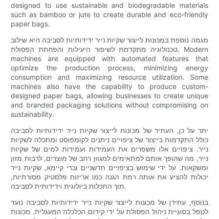
designed to use sustainable and biodegradable materials
such as bamboo or jute to create durable and eco-friendly
paper bags.
מגמה נוספת במכונות לייצור שקיות נייר ידידותיות לסביבה היא שילוב
טכנולוגיה מתקדמת לשיפור היעילות והפחתת הפסולת. Modern
machines are equipped with automated features that
optimize the production process, minimizing energy
consumption and maximizing resource utilization. Some
machines also have the capability to produce custom-
designed paper bags, allowing businesses to create unique
and branded packaging solutions without compromising on
sustainability.
יתר על כן, העתיד של מכונות לייצור שקיות נייר ידידותיות לסביבה
כולל התקדמות בייצור של ציפויים ניתנים לקומפוסט ומתכלה לשקיות
נייר. ציפויים אלו משפרים את העמידות ועמידות למים של שקיות
נייר, מה שהופך אותם למתאימים למגוון רחב של מוצרים, לרבות מזון
ומשקאות. על ידי שימוש בציפויים חדשניים וברי קיימא, שקיות נייר
יכולות להציע את אותה רמת הגנה כמו אריזות פלסטיק מסורתיות,
תוך התכלות ביולוגית וידידותית לסביבה.
בנוסף, עתידן של מכונות לייצור שקיות נייר ידידותיות לסביבה נועד
לטפל בסוגיית ניהול הפסולת על ידי קידום הכלכלה המעגלית. מכונות