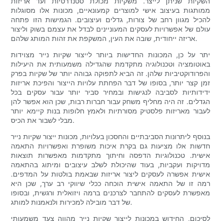
השקיות שניתן לייצר. משקיות מכולת סטנדרטיות ועד אריזות
ממותגות בעיצוב אישי למוצרים קמעונאיים, מכונות אלו מסוגלות
להכיל מגוון רחב של צורות, גדלים ועיצובים. הגמישות הזו פתחה
עולם של אפשרויות לעסקים המעוניינים לבדל את עצמם בשוק וליצור
אריזה ייחודית, שובה את העין, המשקפת את זהות המותג שלהם.
יתר על כן, המכונות החדישות ביותר לייצור שקיות נייר מצוידות
באוטומציה וטכנולוגיה מתקדמת שהגדילה משמעותית את היעילות
והפרודוקטיביות שלהן. זה הביא לתפוקה גבוהה יותר של שקיות בפרק
זמן קצר יותר, בסופו של דבר הפחתת עלויות הייצור והפיכת אריזות
ידידותיות לסביבה לנגישות ובמחיר סביר יותר עבור עסקים בכל
הגדלים. זה היה מחליף משחק עבור חברות רבות, שכן הוא אפשר להן
לעבור מאריזות פלסטיק מסורתיות ולאמץ חלופות בנות קיימא יותר
מבלי לשבור את הכיס.
בנוסף ליתרונות הסביבתיים והחסכון בעלויות, מכונות ייצור שקיות נייר
חדשות אלו מציעות גם בקרת איכות משופרת ואפשרויות התאמה
אישית. טכנולוגיות הדפסה וחיתוך מתקדמות מאפשרות תוצאות
מדויקות ועקביות, בעוד שהיכולת לשלב עיצובים ומיתוג בהתאמה
אישית אפשרה לעסקים ליצור אריזות שבאמת בולטות על המדפים.
רמה זו של התאמה אישית הוכחה ככלי שיווקי רב ערך, שכן היא
מאפשרת לעסקים להתחבר לצרכנים ברמה ויזואלית ורגשית, ובסופו
של דבר מובילה למכירות ולנאמנות למותג.
לסיכום, החידוש במכונות לייצור שקיות נייר מהווה צעד משמעותי