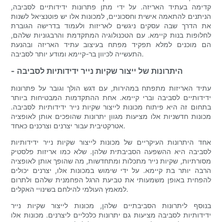
קדימה בעתיד האריזה. על ידי מתן פתרונות ידידותיים לסביבה,
הניתנים להתאמה אישית וחסכוניים, למכונות אלו יש פוטנציאל לשנות
את הדרך שבה עסקים ניגשים לאריזות ולעמוד בדרישה הגוברת
לחלופות בנות קיימא. עם הטכנולוגיה המתקדמת והרבגוניות שלהם,
הם מוכנים למלא תפקיד מפתח בעיצוב עתיד האריזה ובהנעת
התעשייה לכיוון בר-קיימא ומודע יותר לסביבה.
- היתרונות של ייצור שקיות נייר ידידותיות לסביבה
עתיד האריזות מתפתח במהירות, עם דגש הולך וגובר על פתרונות
ידידותיים לסביבה וברי קיימא. אחת ההתקדמות המבטיחות ביותר
בתחום זה היא פיתוח מכונות לייצור שקיות נייר ידידותיות לסביבה.
מכונות חדשניות אלו מציעות מגוון יתרונות שהופכים אותן לאופציה
אטרקטיבית עבור יצרנים וצרכנים כאחד.
אחד היתרונות העיקריים של מכונות לייצור שקיות נייר ידידותיות
לסביבה היא ההשפעה הסביבתית שלהן. שלא כמו אריזות פלסטיק
מסורתיות, שקיות נייר מתכלות ומתחדשות, מה שהופך אותן לאופציה
הרבה יותר בת קיימא. על ידי שימוש במכונות אלו, יצרנים יכולים
להפחית באופן משמעותי את טביעת הרגל הפחמנית שלהם ולתרום
למאמץ העולמי להילחם בשינויי האקלים.
בנוסף ליתרונות הסביבתיים שלהן, מכונות לייצור שקיות נייר
ידידותיות לסביבה מציעות גם יתרונות כלכליים ליצרנים. מכונות אלו