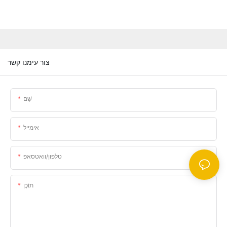
צור עימנו קשר
שֵׁם
אימייל
טלפון/וואטסאפ
תוֹכֶן