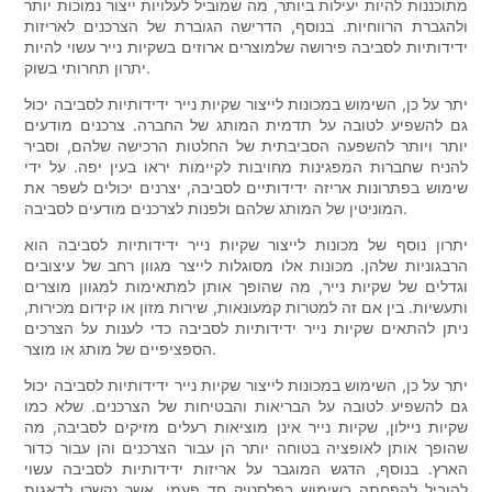
מתוכננות להיות יעילות ביותר, מה שמוביל לעלויות ייצור נמוכות יותר
ולהגברת הרווחיות. בנוסף, הדרישה הגוברת של הצרכנים לאריזות
ידידותיות לסביבה פירושה שלמוצרים ארוזים בשקיות נייר עשוי להיות
יתרון תחרותי בשוק.
יתר על כן, השימוש במכונות לייצור שקיות נייר ידידותיות לסביבה יכול
גם להשפיע לטובה על תדמית המותג של החברה. צרכנים מודעים
יותר ויותר להשפעה הסביבתית של החלטות הרכישה שלהם, וסביר
להניח שחברות המפגינות מחויבות לקיימות יראו בעין יפה. על ידי
שימוש בפתרונות אריזה ידידותיים לסביבה, יצרנים יכולים לשפר את
המוניטין של המותג שלהם ולפנות לצרכנים מודעים לסביבה.
יתרון נוסף של מכונות לייצור שקיות נייר ידידותיות לסביבה הוא
הרבגוניות שלהן. מכונות אלו מסוגלות לייצר מגוון רחב של עיצובים
וגדלים של שקיות נייר, מה שהופך אותן למתאימות למגוון מוצרים
ותעשיות. בין אם זה למטרות קמעונאות, שירות מזון או קידום מכירות,
ניתן להתאים שקיות נייר ידידותיות לסביבה כדי לענות על הצרכים
הספציפיים של מותג או מוצר.
יתר על כן, השימוש במכונות לייצור שקיות נייר ידידותיות לסביבה יכול
גם להשפיע לטובה על הבריאות והבטיחות של הצרכנים. שלא כמו
שקיות ניילון, שקיות נייר אינן מוציאות רעלים מזיקים לסביבה, מה
שהופך אותן לאופציה בטוחה יותר הן עבור הצרכנים והן עבור כדור
הארץ. בנוסף, הדגש המוגבר על אריזות ידידותיות לסביבה עשוי
להוביל להפחתה בשימוש בפלסטיק חד פעמי, אשר נקשרו לדאגות