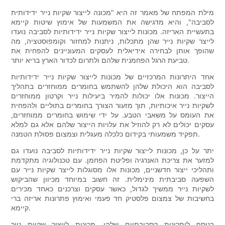
מילת המפתח של מאמר זה היא "מכונה לייצור שקיות נייר ידידותית
לסביבה", והיא מדגישה את המשמעות של אימוץ שיטות קיימא
בתעשיית האריזה. מכונות לייצור שקיות נייר ידידותיות לסביבה נועדו
לייצר שקיות נייר שהן מתכלות, ניתנות למחזור וקומפוסטציה, מה
שהופך אותן לבחירה אידיאלית לעסקים המעוניינים להפחית את
טביעת הרגל הפחמנית שלהם ולתרום לכדור הארץ בריא יותר.
אחד היתרונות המרכזיים של מכונות לייצור שקיות נייר ידידותיות
לסביבה הוא היכולת שלהן להשתמש בחומרים ממוחזרים בתהליך
הייצור. מכונות אלו יכולות להמיר ביעילות נייר וקרטון ממוחזרים
לשקיות נייר איכותיות, תוך מזעור הצורך בחומרים בתוליים ולהפחית
את העומס על משאבי הטבע. על ידי שימוש בחומרים ממוחזרים,
עסקים יכולים לא רק להוזיל את עלויות הייצור שלהם אלא גם למלא
תפקיד משמעותי בקידום כלכלה מעגלית וצמצום פסולת הטמנה.
יתר על כן, מכונות לייצור שקיות נייר ידידותיות לסביבה נועדו גם
למזער את צריכת האנרגיה ופליטת הפחמן. עם טכנולוגיה מתקדמת
ותהליכי ייצור חדשניים, מכונות אלו מסוגלות לייצר שקיות נייר עם
השפעה סביבתית מינימלית. זה חשוב במיוחד מכיוון שהביקוש
לשקיות נייר ממשיך לגדול, כאשר עסקים וצרכנים כאחד מכירים
בחשיבות של צמצום פלסטיק חד פעמי ואימוץ פתרונות אריזה ברי
קיימא.
בנוסף ליתרונות הסביבתיים שלהן, מכונות לייצור שקיות נייר