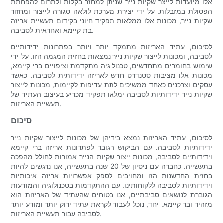
אלו מיועדות לייצר שקיות נייר שניתן למחזר בקלות ולתרום להפחתת
הפסולת במזבלות. על ידי יצירת מערכת לולאה סגורה לייצור ומחזור
שקיות נייר, מכונות אלו ממלאות תפקיד חיוני בקידום תעשיית אריזה
בת קיימא ואחראית לסביבה.
לסיכום, עתיד האריזות מתמקד יותר ויותר בפתרונות ידידותיים
לסביבה, ומכונות לייצור שקיות נייר נמצאות בחזית המגמה הזו. על ידי
שימוש בחומרים מתחדשים, טכנולוגיה מתקדמת וציפויים ברי קיימא,
מכונות אלו מציבות סטנדרט חדש לאריזה ידידותית לסביבה. כאשר
עסקים וצרכנים כאחד ממשיכים לתת עדיפות לקיימות, מכונות לייצור
שקיות נייר ידידותיות לסביבה ימלאו תפקיד מכריע בעיצוב העתיד של
תעשיית האריזות.
סיכום
לסיכום, עתיד האריזות נמצא בידיהן של מכונות לייצור שקיות נייר
ידידותיות לסביבה. עם הביקוש הגובר לפתרונות אריזה ברי קיימא
וידידותיים לסביבה, מכונות ייצור שקיות הנייר אמורות לחולל מהפכה
בתעשייה. כחברה עם ניסיון של 20 שנה בתעשייה, אנו נרגשים להיות
בחזית החדשנות הזו ומחויבים לספק אפשרויות אריזה איכותיות
וידידותיות לסביבה ללקוחותינו. עם ההתקדמות בטכנולוגיה והמודעות
הגוברת לנושאים סביבתיים, אנו בטוחים שהעתיד של האריזות הוא
מזהיר ובר קיימא. יחד, נוכל לעבוד לקראת עתיד ירוק יותר ומודע יותר
לסביבה עבור תעשיית האריזות.