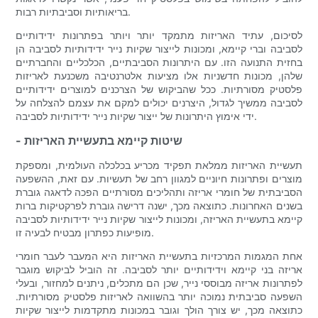
בריאותיות וסביבתיות רבות.
לסיכום, עתיד האריזות מתמקד יותר ויותר בפתרונות ידידותיים
לסביבה וברי קיימא, ומכונות לייצור שקיות נייר ידידותיות לסביבה הן
בחזית התנועה הזו. עם היתרונות הסביבתיים, הכלכליים והחברתיים
שלהן, מכונות חדשניות אלו מציעות אלטרנטיבה משכנעת לאריזות
פלסטיק מסורתיות. ככל שהביקוש של הצרכנים למוצרים ידידותיים
לסביבה ממשיך לגדול, היצרנים יכולים למקם את עצמם להצלחה על
ידי אימוץ היתרונות של ייצור שקיות נייר ידידותיות לסביבה.
- שיטות קיימא בתעשיית האריזות
תעשיית האריזות ממלאת תפקיד מכריע בכלכלה העולמית, ומספקת
מוצרים ופתרונות חיוניים למגוון רחב של תעשיות. עם זאת, ההשפעה
הסביבתית של חומרי אריזה ותהליכים מסורתיים הפכה לדאגה גוברת
בשנים האחרונות. כתוצאה מכך, ישנה דרישה גוברת לפרקטיקות ברות
קיימא בתעשיית האריזה, ומכונות לייצור שקיות נייר ידידותיות לסביבה
מופיעות כפתרון מבטיח לבעיה זו.
אחת המגמות המרכזיות בתעשיית האריזות היא המעבר לעבר חומרי
אריזה בני קיימא וידידותיים יותר לסביבה. זה הוביל לביקוש מוגבר
לפתרונות אריזה מבוססי נייר, שכן הם מתכלים, ניתנים למחזור, ובעלי
השפעה סביבתית נמוכה יותר בהשוואה לאריזות פלסטיק מסורתיות.
כתוצאה מכך, יש צורך הולך וגובר במכונות מתקדמות לייצור שקיות