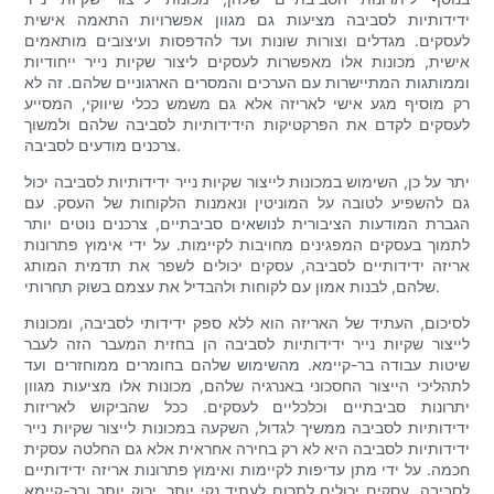
ידידותיות לסביבה מציעות גם מגוון אפשרויות התאמה אישית
לעסקים. מגדלים וצורות שונות ועד להדפסות ועיצובים מותאמים
אישית, מכונות אלו מאפשרות לעסקים ליצור שקיות נייר ייחודיות
וממותגות המתיישרות עם הערכים והמסרים הארגוניים שלהם. זה לא
רק מוסיף מגע אישי לאריזה אלא גם משמש ככלי שיווקי, המסייע
לעסקים לקדם את הפרקטיקות הידידותיות לסביבה שלהם ולמשוך
צרכנים מודעים לסביבה.
יתר על כן, השימוש במכונות לייצור שקיות נייר ידידותיות לסביבה יכול
גם להשפיע לטובה על המוניטין ונאמנות הלקוחות של העסק. עם
הגברת המודעות הציבורית לנושאים סביבתיים, צרכנים נוטים יותר
לתמוך בעסקים המפגינים מחויבות לקיימות. על ידי אימוץ פתרונות
אריזה ידידותיים לסביבה, עסקים יכולים לשפר את תדמית המותג
שלהם, לבנות אמון עם לקוחות ולהבדיל את עצמם בשוק תחרותי.
לסיכום, העתיד של האריזה הוא ללא ספק ידידותי לסביבה, ומכונות
לייצור שקיות נייר ידידותיות לסביבה הן בחזית המעבר הזה לעבר
שיטות עבודה בר-קיימא. מהשימוש שלהם בחומרים ממוחזרים ועד
לתהליכי הייצור החסכוני באנרגיה שלהם, מכונות אלו מציעות מגוון
יתרונות סביבתיים וכלכליים לעסקים. ככל שהביקוש לאריזות
ידידותיות לסביבה ממשיך לגדול, השקעה במכונות לייצור שקיות נייר
ידידותיות לסביבה היא לא רק בחירה אחראית אלא גם החלטה עסקית
חכמה. על ידי מתן עדיפות לקיימות ואימוץ פתרונות אריזה ידידותיים
לסביבה, עסקים יכולים לתרום לעתיד נקי יותר, ירוק יותר ובר-קיימא