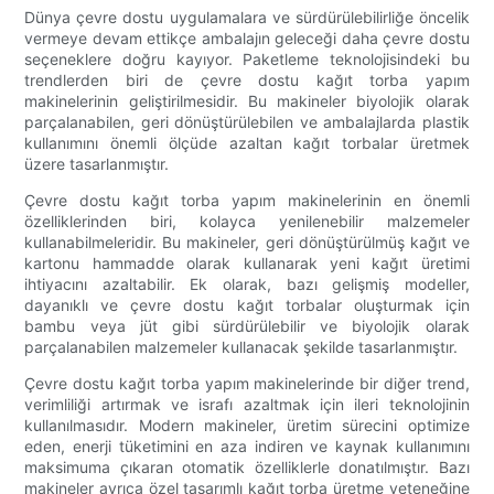
Dünya çevre dostu uygulamalara ve sürdürülebilirliğe öncelik
vermeye devam ettikçe ambalajın geleceği daha çevre dostu
seçeneklere doğru kayıyor. Paketleme teknolojisindeki bu
trendlerden biri de çevre dostu kağıt torba yapım
makinelerinin geliştirilmesidir. Bu makineler biyolojik olarak
parçalanabilen, geri dönüştürülebilen ve ambalajlarda plastik
kullanımını önemli ölçüde azaltan kağıt torbalar üretmek
üzere tasarlanmıştır.
Çevre dostu kağıt torba yapım makinelerinin en önemli
özelliklerinden biri, kolayca yenilenebilir malzemeler
kullanabilmeleridir. Bu makineler, geri dönüştürülmüş kağıt ve
kartonu hammadde olarak kullanarak yeni kağıt üretimi
ihtiyacını azaltabilir. Ek olarak, bazı gelişmiş modeller,
dayanıklı ve çevre dostu kağıt torbalar oluşturmak için
bambu veya jüt gibi sürdürülebilir ve biyolojik olarak
parçalanabilen malzemeler kullanacak şekilde tasarlanmıştır.
Çevre dostu kağıt torba yapım makinelerinde bir diğer trend,
verimliliği artırmak ve israfı azaltmak için ileri teknolojinin
kullanılmasıdır. Modern makineler, üretim sürecini optimize
eden, enerji tüketimini en aza indiren ve kaynak kullanımını
maksimuma çıkaran otomatik özelliklerle donatılmıştır. Bazı
makineler ayrıca özel tasarımlı kağıt torba üretme yeteneğine