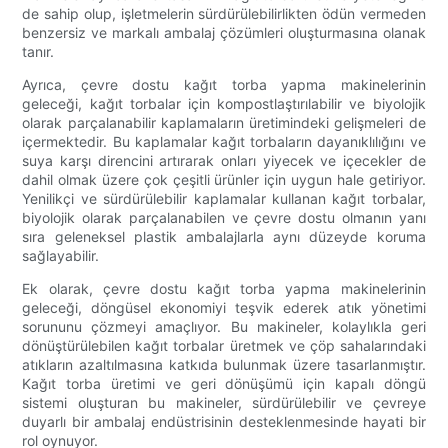
de sahip olup, işletmelerin sürdürülebilirlikten ödün vermeden
benzersiz ve markalı ambalaj çözümleri oluşturmasına olanak
tanır.
Ayrıca, çevre dostu kağıt torba yapma makinelerinin
geleceği, kağıt torbalar için kompostlaştırılabilir ve biyolojik
olarak parçalanabilir kaplamaların üretimindeki gelişmeleri de
içermektedir. Bu kaplamalar kağıt torbaların dayanıklılığını ve
suya karşı direncini artırarak onları yiyecek ve içecekler de
dahil olmak üzere çok çeşitli ürünler için uygun hale getiriyor.
Yenilikçi ve sürdürülebilir kaplamalar kullanan kağıt torbalar,
biyolojik olarak parçalanabilen ve çevre dostu olmanın yanı
sıra geleneksel plastik ambalajlarla aynı düzeyde koruma
sağlayabilir.
Ek olarak, çevre dostu kağıt torba yapma makinelerinin
geleceği, döngüsel ekonomiyi teşvik ederek atık yönetimi
sorununu çözmeyi amaçlıyor. Bu makineler, kolaylıkla geri
dönüştürülebilen kağıt torbalar üretmek ve çöp sahalarındaki
atıkların azaltılmasına katkıda bulunmak üzere tasarlanmıştır.
Kağıt torba üretimi ve geri dönüşümü için kapalı döngü
sistemi oluşturan bu makineler, sürdürülebilir ve çevreye
duyarlı bir ambalaj endüstrisinin desteklenmesinde hayati bir
rol oynuyor.