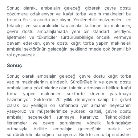
Sonuç olarak, ambalajın geleceği giderek çevre dostu
çözümlere odaklanıyor ve kağıt torba yapım makineleri bu
trendin ön sıralarında yer alıyor. Yenilenebilir malzemeler, ileri
teknoloji ve sürdürülebilir kaplamalar kullanan bu makineler,
çevre dostu ambalajlamada yeni bir standart belirliyor.
İşletmeler ve tüketiciler sürdürülebilirliğe öncelik vermeye
devam ederken, çevre dostu kağıt torba yapım makineleri
ambalaj sektörünün geleceğini şekillendirmede çok önemli bir
rol oynayacak.
Sonuç
Sonuç olarak ambalajın geleceği çevre dostu kağıt torba
yapım makinelerinin elindedir. Sürdürülebilir ve çevre dostu
ambalajlama çözümlerine olan talebin artmasıyla birlikte kağıt
torba yapım makineleri sektörde devrim yaratmaya
hazırlanıyor. Sektörde 20 yıllık deneyime sahip bir şirket
olarak bu yeniliğin ön saflarında yer almanın heyecanını
yaşıyoruz ve müşterilerimize yüksek kaliteli, çevre dostu
ambalaj seçenekleri sunmaya kararlıyız. Teknolojideki
ilerlemeler ve çevre sorunlarına yönelik farkındalığın
artmasıyla birlikte ambalajın geleceğinin parlak ve
sürdürülebilir olacağına inanıyoruz. Birlikte ambalaj endüstrisi