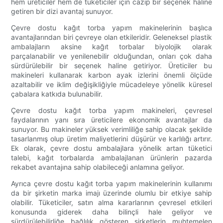
hem üreticiler hem de tüketiciler için cazip bir seçenek haline
getiren bir dizi avantaj sunuyor.
Çevre dostu kağıt torba yapım makinelerinin başlıca
avantajlarından biri çevreye olan etkileridir. Geleneksel plastik
ambalajların aksine kağıt torbalar biyolojik olarak
parçalanabilir ve yenilenebilir olduğundan, onları çok daha
sürdürülebilir bir seçenek haline getiriyor. Üreticiler bu
makineleri kullanarak karbon ayak izlerini önemli ölçüde
azaltabilir ve iklim değişikliğiyle mücadeleye yönelik küresel
çabalara katkıda bulunabilir.
Çevre dostu kağıt torba yapım makineleri, çevresel
faydalarının yanı sıra üreticilere ekonomik avantajlar da
sunuyor. Bu makineler yüksek verimliliğe sahip olacak şekilde
tasarlanmış olup üretim maliyetlerini düşürür ve karlılığı artırır.
Ek olarak, çevre dostu ambalajlara yönelik artan tüketici
talebi, kağıt torbalarda ambalajlanan ürünlerin pazarda
rekabet avantajına sahip olabileceği anlamına geliyor.
Ayrıca çevre dostu kağıt torba yapım makinelerinin kullanımı
da bir şirketin marka imajı üzerinde olumlu bir etkiye sahip
olabilir. Tüketiciler, satın alma kararlarının çevresel etkileri
konusunda giderek daha bilinçli hale geliyor ve
sürdürülebilirliğe bağlılık gösteren şirketlerin muhtemelen