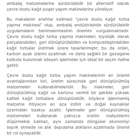
ambalaj malzemelerine sürdürülebilir bir alternatif olarak
çevre dostu kağıt poşet yapım makinelerine yöneliyor.
Bu makalenin anahtar kelimesi “çevre dostu kağıt torba
yapma makinesi” olup, ambalaj endüstrisinde sürdürülebilir
uygulamaların benimsenmesinin önemini vurgulamaktadır.
Çevre dostu kağıt torba yapma makineleri, biyolojik olarak
parçalanabilen, geri dönüştürülebilen ve kompostlaştırılabilen
kağıt torbalar üretmek üzere tasarlanmıştır; bu da onları,
karbon ayak izlerini azaltmak ve daha sağlıklı bir gezegene
katkıda bulunmak isteyen işletmeler için ideal bir seçim haline
getirir.
Çevre dostu kağıt torba yapım makinelerinin en önemli
avantajlarından biri, üretim sürecinde geri dönüştürülmüş
malzemeleri kullanabilmeleridir. Bu makineler, geri
dönüştürülmüş kağıt ve kartonu verimli bir şekilde yüksek
kaliteli kağıt torbalara dönüştürebilir, böylece işlenmemiş
malzeme ihtiyacını en aza indirir ve doğal kaynaklar
üzerindeki baskıyı azaltır. İşletmeler geri dönüştürülmüş
malzemeleri kullanarak yalnızca üretim maliyetlerini
düşürmekle kalmaz, aynı zamanda döngüsel ekonomiyi
teşvik etmede ve atık depolama atıklarını azaltmada önemli
bir rol oynayabilir.