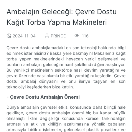
Ambalajın Geleceği: Çevre Dostu
Kağıt Torba Yapma Makineleri
2024-11-04
PRINCE
116
Çevre dostu ambalajlamadaki en son teknoloji hakkında bilgi
edinmek ister misiniz? Başka yere bakmayın! Makalemiz kağıt
torba yapım makinelerindeki heyecan verici gelişmeleri ve
bunların ambalajın geleceğini nasıl şekillendirdiğini araştırıyor.
Bu yenilikçi makinelerin sektörde nasıl devrim yarattığını ve
çevre üzerinde nasıl olumlu bir etki yarattığını keşfedin. Çevre
dostu ambalaj dünyasını ve onu ileriye taşıyan en son
teknolojiyi keşfederken bize katılın.
- Çevre Dostu Ambalajın Önemi
Dünya ambalajın çevresel etkisi konusunda daha bilinçli hale
geldikçe, çevre dostu ambalajın önemi hiç bu kadar büyük
olmamıştı. İklim değişikliği konusunda küresel farkındalığın
artması ve atık ve kirliliğin azaltılmasına yönelik çabaların
artmasıyla birlikte işletmeler, geleneksel plastik poşetlere ve