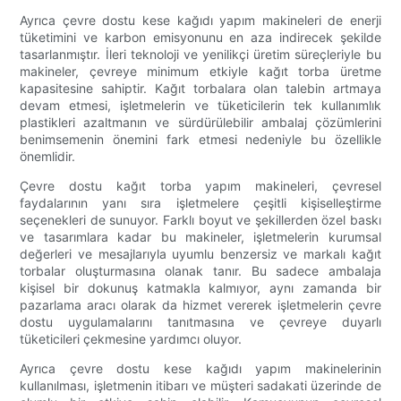
Ayrıca çevre dostu kese kağıdı yapım makineleri de enerji
tüketimini ve karbon emisyonunu en aza indirecek şekilde
tasarlanmıştır. İleri teknoloji ve yenilikçi üretim süreçleriyle bu
makineler, çevreye minimum etkiyle kağıt torba üretme
kapasitesine sahiptir. Kağıt torbalara olan talebin artmaya
devam etmesi, işletmelerin ve tüketicilerin tek kullanımlık
plastikleri azaltmanın ve sürdürülebilir ambalaj çözümlerini
benimsemenin önemini fark etmesi nedeniyle bu özellikle
önemlidir.
Çevre dostu kağıt torba yapım makineleri, çevresel
faydalarının yanı sıra işletmelere çeşitli kişiselleştirme
seçenekleri de sunuyor. Farklı boyut ve şekillerden özel baskı
ve tasarımlara kadar bu makineler, işletmelerin kurumsal
değerleri ve mesajlarıyla uyumlu benzersiz ve markalı kağıt
torbalar oluşturmasına olanak tanır. Bu sadece ambalaja
kişisel bir dokunuş katmakla kalmıyor, aynı zamanda bir
pazarlama aracı olarak da hizmet vererek işletmelerin çevre
dostu uygulamalarını tanıtmasına ve çevreye duyarlı
tüketicileri çekmesine yardımcı oluyor.
Ayrıca çevre dostu kese kağıdı yapım makinelerinin
kullanılması, işletmenin itibarı ve müşteri sadakati üzerinde de