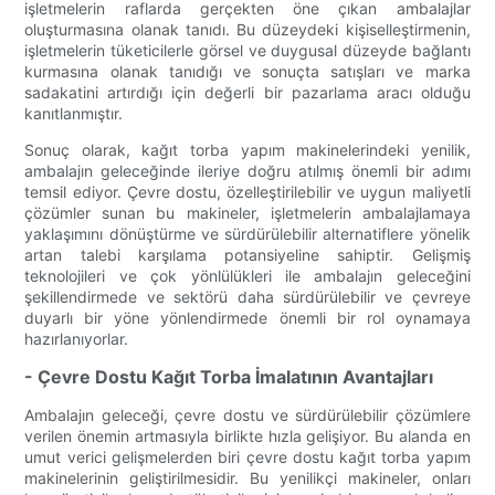
işletmelerin raflarda gerçekten öne çıkan ambalajlar
oluşturmasına olanak tanıdı. Bu düzeydeki kişiselleştirmenin,
işletmelerin tüketicilerle görsel ve duygusal düzeyde bağlantı
kurmasına olanak tanıdığı ve sonuçta satışları ve marka
sadakatini artırdığı için değerli bir pazarlama aracı olduğu
kanıtlanmıştır.
Sonuç olarak, kağıt torba yapım makinelerindeki yenilik,
ambalajın geleceğinde ileriye doğru atılmış önemli bir adımı
temsil ediyor. Çevre dostu, özelleştirilebilir ve uygun maliyetli
çözümler sunan bu makineler, işletmelerin ambalajlamaya
yaklaşımını dönüştürme ve sürdürülebilir alternatiflere yönelik
artan talebi karşılama potansiyeline sahiptir. Gelişmiş
teknolojileri ve çok yönlülükleri ile ambalajın geleceğini
şekillendirmede ve sektörü daha sürdürülebilir ve çevreye
duyarlı bir yöne yönlendirmede önemli bir rol oynamaya
hazırlanıyorlar.
- Çevre Dostu Kağıt Torba İmalatının Avantajları
Ambalajın geleceği, çevre dostu ve sürdürülebilir çözümlere
verilen önemin artmasıyla birlikte hızla gelişiyor. Bu alanda en
umut verici gelişmelerden biri çevre dostu kağıt torba yapım
makinelerinin geliştirilmesidir. Bu yenilikçi makineler, onları