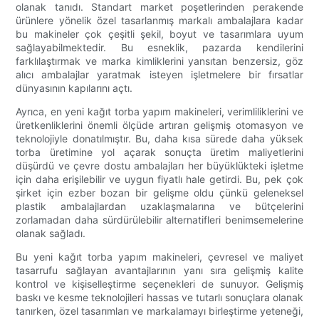
olanak tanıdı. Standart market poşetlerinden perakende
ürünlere yönelik özel tasarlanmış markalı ambalajlara kadar
bu makineler çok çeşitli şekil, boyut ve tasarımlara uyum
sağlayabilmektedir. Bu esneklik, pazarda kendilerini
farklılaştırmak ve marka kimliklerini yansıtan benzersiz, göz
alıcı ambalajlar yaratmak isteyen işletmelere bir fırsatlar
dünyasının kapılarını açtı.
Ayrıca, en yeni kağıt torba yapım makineleri, verimliliklerini ve
üretkenliklerini önemli ölçüde artıran gelişmiş otomasyon ve
teknolojiyle donatılmıştır. Bu, daha kısa sürede daha yüksek
torba üretimine yol açarak sonuçta üretim maliyetlerini
düşürdü ve çevre dostu ambalajları her büyüklükteki işletme
için daha erişilebilir ve uygun fiyatlı hale getirdi. Bu, pek çok
şirket için ezber bozan bir gelişme oldu çünkü geleneksel
plastik ambalajlardan uzaklaşmalarına ve bütçelerini
zorlamadan daha sürdürülebilir alternatifleri benimsemelerine
olanak sağladı.
Bu yeni kağıt torba yapım makineleri, çevresel ve maliyet
tasarrufu sağlayan avantajlarının yanı sıra gelişmiş kalite
kontrol ve kişiselleştirme seçenekleri de sunuyor. Gelişmiş
baskı ve kesme teknolojileri hassas ve tutarlı sonuçlara olanak
tanırken, özel tasarımları ve markalamayı birleştirme yeteneği,