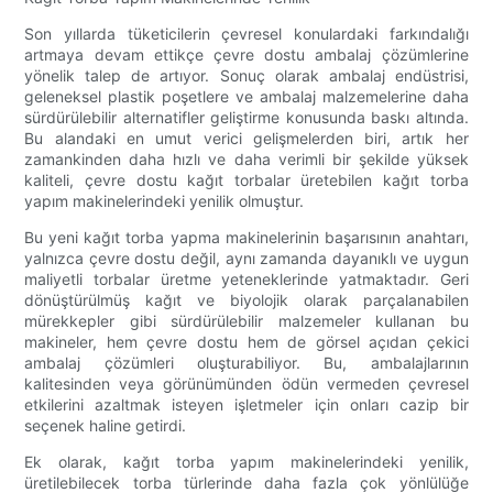
Son yıllarda tüketicilerin çevresel konulardaki farkındalığı
artmaya devam ettikçe çevre dostu ambalaj çözümlerine
yönelik talep de artıyor. Sonuç olarak ambalaj endüstrisi,
geleneksel plastik poşetlere ve ambalaj malzemelerine daha
sürdürülebilir alternatifler geliştirme konusunda baskı altında.
Bu alandaki en umut verici gelişmelerden biri, artık her
zamankinden daha hızlı ve daha verimli bir şekilde yüksek
kaliteli, çevre dostu kağıt torbalar üretebilen kağıt torba
yapım makinelerindeki yenilik olmuştur.
Bu yeni kağıt torba yapma makinelerinin başarısının anahtarı,
yalnızca çevre dostu değil, aynı zamanda dayanıklı ve uygun
maliyetli torbalar üretme yeteneklerinde yatmaktadır. Geri
dönüştürülmüş kağıt ve biyolojik olarak parçalanabilen
mürekkepler gibi sürdürülebilir malzemeler kullanan bu
makineler, hem çevre dostu hem de görsel açıdan çekici
ambalaj çözümleri oluşturabiliyor. Bu, ambalajlarının
kalitesinden veya görünümünden ödün vermeden çevresel
etkilerini azaltmak isteyen işletmeler için onları cazip bir
seçenek haline getirdi.
Ek olarak, kağıt torba yapım makinelerindeki yenilik,
üretilebilecek torba türlerinde daha fazla çok yönlülüğe