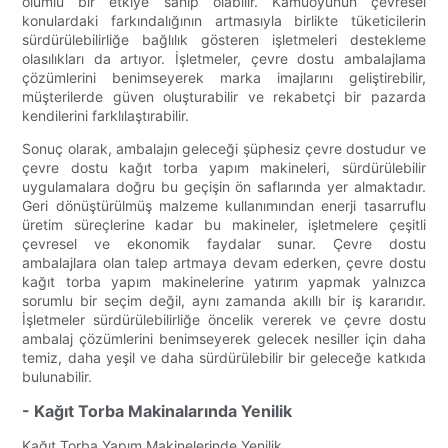
olumlu bir etkiye sahip olabilir. Kamuoyunun çevresel
konulardaki farkındalığının artmasıyla birlikte tüketicilerin
sürdürülebilirliğe bağlılık gösteren işletmeleri destekleme
olasılıkları da artıyor. İşletmeler, çevre dostu ambalajlama
çözümlerini benimseyerek marka imajlarını geliştirebilir,
müşterilerde güven oluşturabilir ve rekabetçi bir pazarda
kendilerini farklılaştırabilir.
Sonuç olarak, ambalajın geleceği şüphesiz çevre dostudur ve
çevre dostu kağıt torba yapım makineleri, sürdürülebilir
uygulamalara doğru bu geçişin ön saflarında yer almaktadır.
Geri dönüştürülmüş malzeme kullanımından enerji tasarruflu
üretim süreçlerine kadar bu makineler, işletmelere çeşitli
çevresel ve ekonomik faydalar sunar. Çevre dostu
ambalajlara olan talep artmaya devam ederken, çevre dostu
kağıt torba yapım makinelerine yatırım yapmak yalnızca
sorumlu bir seçim değil, aynı zamanda akıllı bir iş kararıdır.
İşletmeler sürdürülebilirliğe öncelik vererek ve çevre dostu
ambalaj çözümlerini benimseyerek gelecek nesiller için daha
temiz, daha yeşil ve daha sürdürülebilir bir geleceğe katkıda
bulunabilir.
- Kağıt Torba Makinalarında Yenilik
Kağıt Torba Yapım Makinelerinde Yenilik