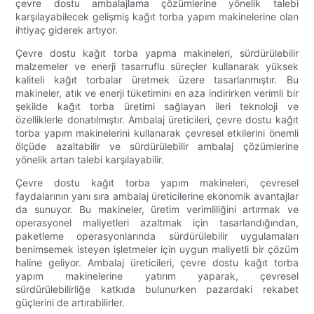
çevre dostu ambalajlama çözümlerine yönelik talebi
karşılayabilecek gelişmiş kağıt torba yapım makinelerine olan
ihtiyaç giderek artıyor.
Çevre dostu kağıt torba yapma makineleri, sürdürülebilir
malzemeler ve enerji tasarruflu süreçler kullanarak yüksek
kaliteli kağıt torbalar üretmek üzere tasarlanmıştır. Bu
makineler, atık ve enerji tüketimini en aza indirirken verimli bir
şekilde kağıt torba üretimi sağlayan ileri teknoloji ve
özelliklerle donatılmıştır. Ambalaj üreticileri, çevre dostu kağıt
torba yapım makinelerini kullanarak çevresel etkilerini önemli
ölçüde azaltabilir ve sürdürülebilir ambalaj çözümlerine
yönelik artan talebi karşılayabilir.
Çevre dostu kağıt torba yapım makineleri, çevresel
faydalarının yanı sıra ambalaj üreticilerine ekonomik avantajlar
da sunuyor. Bu makineler, üretim verimliliğini artırmak ve
operasyonel maliyetleri azaltmak için tasarlandığından,
paketleme operasyonlarında sürdürülebilir uygulamaları
benimsemek isteyen işletmeler için uygun maliyetli bir çözüm
haline geliyor. Ambalaj üreticileri, çevre dostu kağıt torba
yapım makinelerine yatırım yaparak, çevresel
sürdürülebilirliğe katkıda bulunurken pazardaki rekabet
güçlerini de artırabilirler.