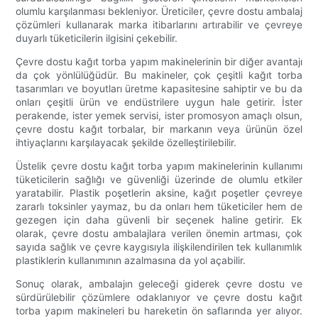
olumlu karşılanması bekleniyor. Üreticiler, çevre dostu ambalaj
çözümleri kullanarak marka itibarlarını artırabilir ve çevreye
duyarlı tüketicilerin ilgisini çekebilir.
Çevre dostu kağıt torba yapım makinelerinin bir diğer avantajı
da çok yönlülüğüdür. Bu makineler, çok çeşitli kağıt torba
tasarımları ve boyutları üretme kapasitesine sahiptir ve bu da
onları çeşitli ürün ve endüstrilere uygun hale getirir. İster
perakende, ister yemek servisi, ister promosyon amaçlı olsun,
çevre dostu kağıt torbalar, bir markanın veya ürünün özel
ihtiyaçlarını karşılayacak şekilde özelleştirilebilir.
Üstelik çevre dostu kağıt torba yapım makinelerinin kullanımı
tüketicilerin sağlığı ve güvenliği üzerinde de olumlu etkiler
yaratabilir. Plastik poşetlerin aksine, kağıt poşetler çevreye
zararlı toksinler yaymaz, bu da onları hem tüketiciler hem de
gezegen için daha güvenli bir seçenek haline getirir. Ek
olarak, çevre dostu ambalajlara verilen önemin artması, çok
sayıda sağlık ve çevre kaygısıyla ilişkilendirilen tek kullanımlık
plastiklerin kullanımının azalmasına da yol açabilir.
Sonuç olarak, ambalajın geleceği giderek çevre dostu ve
sürdürülebilir çözümlere odaklanıyor ve çevre dostu kağıt
torba yapım makineleri bu hareketin ön saflarında yer alıyor.