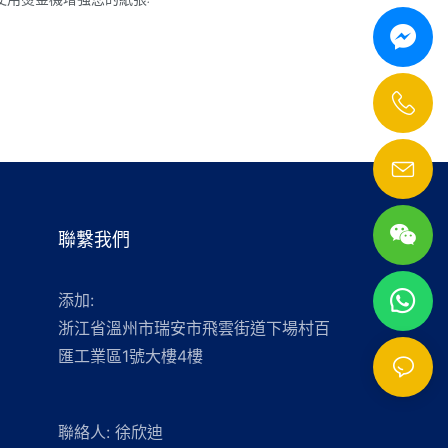
聯繫我們
添加:
浙江省溫州市瑞安市飛雲街道下場村百
匯工業區1號大樓4樓
聯絡人: 徐欣迪