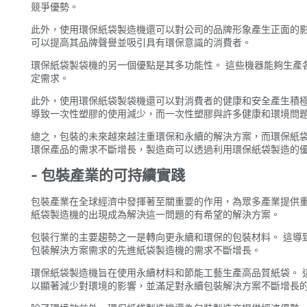
競爭優勢。
此外，使用環保紙袋製造機還可以對公司的品牌形象產生正面的影
可以提高其品牌聲譽並吸引具有環保意識的消費者。
環保紙袋製袋機的另一個優點是其多功能性。 這些機器能夠生產
定需求。
此外，使用環保紙袋製袋機還可以對消費者的健康和安全產生積極
導致一次性塑膠的使用減少，而一次性塑膠與許多健康和環境問
總之，包裝的未來越來越注重環保和永續的解決方案，而環保紙袋
環保產品的需求不斷增長，製造商可以透過利用環保紙袋製造的
- 包裝產業的可持續實踐
包裝產業在全球經濟中發揮著至關重要的作用，為眾多產業提供重
紙袋製造機的出現成為解決這一問題的有希望的解決方案。
包裝行業的主要趨勢之一是轉向更永續和環保的包裝材料。 這導
包裝解決方案需求的先進紙袋製造機的需求不斷增長。
環保紙袋製造機旨在使用永續材料和節能工藝生產高品質紙袋。 
以顯著減少對環境的影響，並滿足對永續包裝解決方案不斷增長