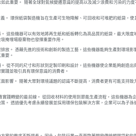
未如此重要。 隨著全球對氣候變遷意識的提高以及減少浪費和污染的力度
意義。 環保紙袋製造機旨在生產可生物降解、可回收和可堆肥的紙袋，
。 這些機器可以有效地將再生紙和紙板轉化為高品質的紙袋，最大限度
垃圾掩埋場廢棄物也發揮重要作用。
排放。 憑藉先進的技術和創新的製造工藝，這些機器能夠生產對環境影
其重要。
。 從不同的尺寸和形狀到定製印刷和設計，這些機器使企業能夠創造出
保實踐並吸引具有環保意識的消費者。
面影響。 隨著大眾對環境議題的認識不斷提高，消費者更有可能支持致
續實踐轉變的最前線。 從回收材料的使用到節能生產流程，這些機器為企
策。 透過優先考慮永續發展並採用環保包裝解決方案，企業可以為子孫
方案的需求不斷增長。 因此，包裝行業一直面臨著開發傳統塑膠袋和包