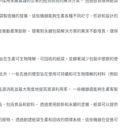
中採用永續實踐的企業的經濟高效的解決方案。 透過投資環保紙袋
紙袋製造機的發展，這些機器能夠生產各種不同尺寸、形狀和設計的
並推動產業創新。 隨著對永續包裝解決方案的需求不斷增長，環保
器旨在生產可生物降解、可回收的紙袋，並顯著減少包裝中塑膠的使
 此外，一些先進的模型旨在使用可持續和可生物降解的材料（例如
能源消耗並最大限度地提高資源利用率。 一些機器還能夠生產客製
品，包括食品和飲料。 透過使用創新和永續的塗層，紙袋可以提供
的廢物。 透過創建紙袋生產和回收的閉環系統，這些機器在促進可