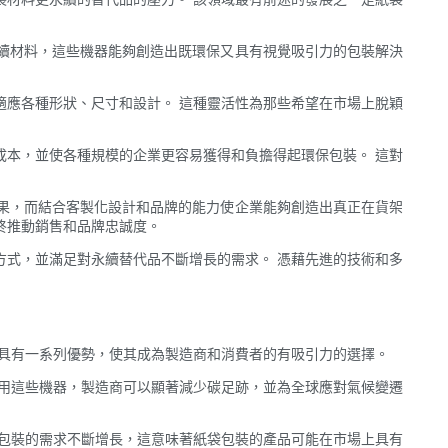
續材料，這些機器能夠創造出既環保又具有視覺吸引力的包裝解決
適應各種形狀、尺寸和設計。 這種靈活性為那些希望在市場上脫穎
成本，並使各種規模的企業更容易獲得和負擔得起環保包裝。 這對
果，而結合客製化設計和品牌的能力使企業能夠創造出真正在貨架
終推動銷售和品牌忠誠度。
方式，並滿足對永續替代品不斷增長的需求。 憑藉先進的技術和多
器具有一系列優勢，使其成為製造商和消費者的有吸引力的選擇。
利用這些機器，製造商可以顯著減少碳足跡，並為全球應對氣候變遷
保包裝的需求不斷增長，這意味著紙袋包裝的產品可能在市場上具有