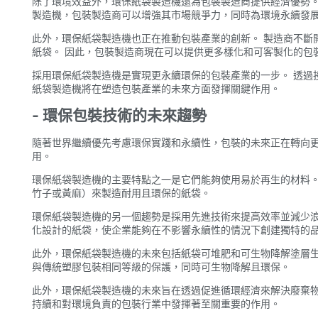
除了環境效益外，環保紙袋製造機還為包裝製造商提供經濟優勢。
製造機，包裝製造商可以增強其市場競爭力，同時為環境永續發
此外，環保紙袋製造機也正在推動包裝產業的創新。 製造商不斷
紙袋。 因此，包裝製造商現在可以提供更多樣化和可客製化的包
採用環保紙袋製造機是實現更永續環保的包裝產業的一步。 透過
紙袋製造機將在塑造包裝產業的未來方面發揮關鍵作用。
- 環保包裝技術的未來趨勢
隨著世界繼續優先考慮環保實踐和永續性，包裝的未來正在轉向更
用。
環保紙袋製造機的主要特點之一是它們能夠使用易於再生的材料。
竹子或黃麻）來製造耐用且環保的紙袋。
環保紙袋製造機的另一個趨勢是採用先進技術來提高效率並減少浪
化設計的紙袋，使企業能夠在不影響永續性的情況下創建獨特的
此外，環保紙袋製造機的未來包括紙袋可堆肥和可生物降解塗層​
與傳統塑膠包裝相同等級的保護，同時可生物降解且環保。
此外，環保紙袋製造機的未來旨在透過促進循環經濟來解決廢棄物
持續和對環境負責的包裝行業中發揮著至關重要的作用。