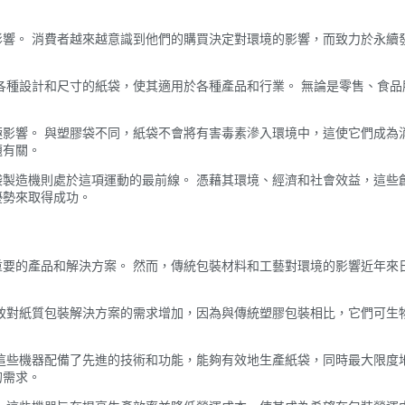
響。 消費者越來越意識到他們的購買決定對環境的影響，而致力於永續
各種設計和尺寸的紙袋，使其適用於各種產品和行業。 無論是零售、食
影響。 與塑膠袋不同，紙袋不會將有害毒素滲入環境中，這使它們成為
題有關。
製造機則處於這項運動的最前線。 憑藉其環境、經濟和社會效益，這些
優勢來取得成功。
要的產品和解決方案。 然而，傳統包裝材料和工藝對環境的影響近年來
致對紙質包裝解決方案的需求增加，因為與傳統塑膠包裝相比，它們可生
這些機器配備了先進的技術和功能，能夠有效地生產紙袋，同時最大限度
的需求。