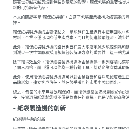
隨著世界越來越意識到包裝對環境的影響，環保包裝的重要性從
料的可持續替代品。
本文的關鍵字是“環保紙袋機”，凸顯了包裝產業擁抱永續實踐的
擇。
環保紙袋製造機的主要優點之一是能夠在生產過程中使用回收材料
材料，企業不僅可以降低生產成本，而且對促進循環經濟、減少
此外，環保紙袋製造機的設計也旨在最大限度地減少能源消耗和碳
到減少一次性塑膠和採用永續包裝解決方案的重要性，這一點尤
除了環境效益外，環保紙袋製造機還為企業提供一系列客製化選項
了個人風格，而且還可以作為一種行銷工具，幫助企業宣傳其環
此外，使用環保紙袋製造機還可以對企業聲譽和客戶忠誠度產生正
品牌形象，建立客戶信任，並在競爭激烈的市場中脫穎而出。
總之，包裝的未來無疑是環保的，而環保紙袋製造機則處於向永
長，投資環保紙袋製袋機不僅是負責任的選擇，也是明智的商業決
- 紙袋製造機的創新
紙袋製造機的創新
近年來，隨著消費者對環境問題的意識不斷增強，對環保包裝解決