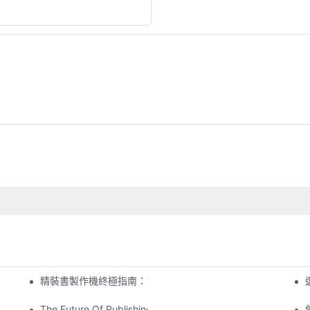
精裝書製作機終極指南：您需要了解的一切
The Future Of Publishing: The Rise Of The Book Making Ma