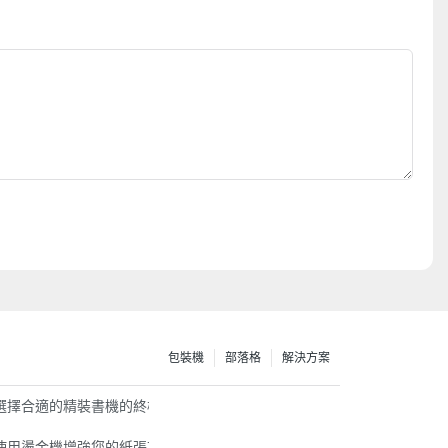
包裝機
部落格
解決方案
選擇合適的精裝書機的終極指南
chine
使用燙金機增強您的紙張項目