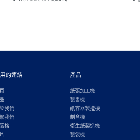
有用的連結
產品
頁
紙張加工機
品
製書機
於我們
紙容器製造機
繫我們
制盒機
落格
衛生紙製造機
片
製袋機