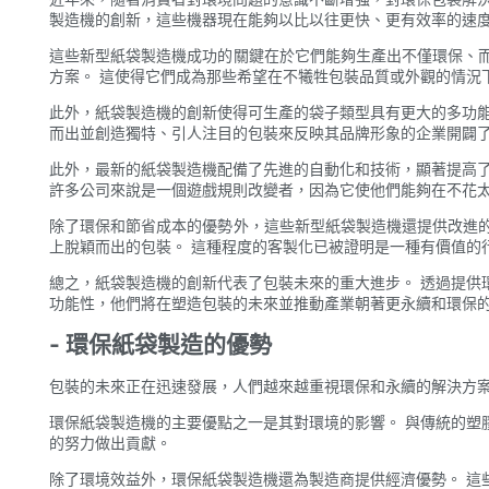
製造機的創新，這些機器現在能夠以比以往更快、更有效率的速
這些新型紙袋製造機成功的關鍵在於它們能夠生產出不僅環保、
方案。 這使得它們成為那些希望在不犧牲包裝品質或外觀的情況
此外，紙袋製造機的創新使得可生產的袋子類型具有更大的多功能
而出並創造獨特、引人注目的包裝來反映其品牌形象的企業開闢
此外，最新的紙袋製造機配備了先進的自動化和技術，顯著提高了
許多公司來說是一個遊戲規則改變者，因為它使他們能夠在不花
除了環保和節省成本的優勢外，這些新型紙袋製造機還提供改進
上脫穎而出的包裝。 這種程度的客製化已被證明是一種有價值的
總之，紙袋製造機的創新代表了包裝未來的重大進步。 透過提供
功能性，他們將在塑造包裝的未來並推動產業朝著更永續和環保
- 環保紙袋製造的優勢
包裝的未來正在迅速發展，人們越來越重視環保和永續的解決方案
環保紙袋製造機的主要優點之一是其對環境的影響。 與傳統的塑
的努力做出貢獻。
除了環境效益外，環保紙袋製造機還為製造商提供經濟優勢。 這