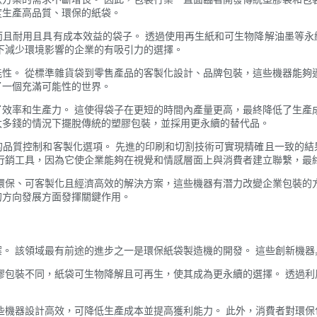
度生產高品質、環保的紙袋。
而且耐用且具有成本效益的袋子。 透過使用再生紙和可生物降解油墨等永
下減少環境影響的企業的有吸引力的選擇。
性。 從標準雜貨袋到零售產品的客製化設計、品牌包裝，這些機器能夠
了一個充滿可能性的世界。
效率和生產力。 這使得袋子在更短的時間內產量更高，最終降低了生產
太多錢的情況下擺脫傳統的塑膠包裝，並採用更永續的替代品。
的品質控制和客製化選項。 先進的印刷和切割技術可實現精確且一致的結
行銷工具，因為它使企業能夠在視覺和情感層面上與消費者建立聯繫，最
環保、可客製化且經濟高效的解決方案，這些機器有潛力改變企業包裝的
的方向發展方面發揮關鍵作用。
。 該領域最有前途的進步之一是環保紙袋製造機的開發。 這些創新機
膠包裝不同，紙袋可生物降解且可再生，使其成為更永續的選擇。 透過
些機器設計高效，可降低生產成本並提高獲利能力。 此外，消費者對環